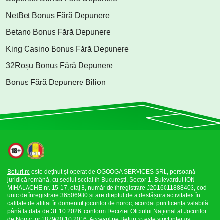
NetBet Bonus Fără Depunere
Betano Bonus Fără Depunere
King Casino Bonus Fără Depunere
32Roșu Bonus Fără Depunere
Bonus Fără Depunere Bilion
Beturi.ro
este deținut și operat de OGOOGA SERVICES SRL, persoană
juridică română, cu sediul social în București, Sector 1, Bulevardul ION
MIHALACHE nr. 15-17, etaj 8, număr de înregistrare J2016011888403, cod
unic de înregistrare 36506980 și are dreptul de a desfășura activitatea în
calitate de afiliat în domeniul jocurilor de noroc, acordat prin licența valabilă
până la data de 31.10.2026, conform Deciziei Oficiului Național al Jocurilor
de Noroc, nr.1879/20.10.2016. Accesul pe
Beturi.ro
este strict interzis