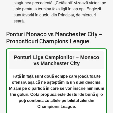
stagiunea precedentă. „Cetățenii” vizează victorii pe
linie pentru a termina faza ligii în top opt. Englezii
sunt favoriți în duelul din Principat, de miercuri
seară.
Ponturi Monaco vs Manchester City –
Pronosticuri Champions League
Ponturi Liga Campionilor – Monaco
vs Manchester City
Față în față sunt două echipe care joacă foarte
ofensiv, așa că ne așteptăm la un duel deschis.
Mizăm pe o partidă în care se vor înscrie minimum
trei goluri. Cota propusă este destul de bună și o
poți combina cu altele pe biletul zilei din
Champions League.