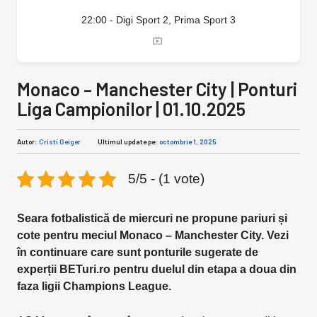
22:00 - Digi Sport 2, Prima Sport 3
Monaco – Manchester City | Ponturi
Liga Campionilor | 01.10.2025
Autor:
Cristi Geiger
Ultimul update pe:
octombrie 1, 2025
5/5 - (1 vote)
Seara fotbalistică de miercuri ne propune pariuri și
cote pentru meciul Monaco – Manchester City. Vezi
în continuare care sunt ponturile sugerate de
experții BETuri.ro pentru duelul din etapa a doua din
faza ligii Champions League.