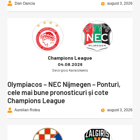
Dan Oancia
august 3, 2026
Champions League
04.08.2026
Georgios Karaiskakis
Olympiacos – NEC Nijmegen – Ponturi,
cele mai bune pronosticuri și cote
Champions League
Aurelian Rotea
august 3, 2026