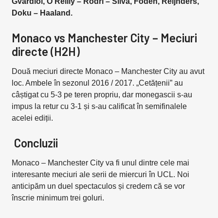
Gvardiol, O’Reilly – Rodri – Silva, Foden, Reijnders,
Doku – Haaland.
Monaco vs Manchester City – Meciuri
directe (H2H)
Două meciuri directe Monaco – Manchester City au avut
loc. Ambele în sezonul 2016 / 2017. „Cetățenii” au
câștigat cu 5-3 pe teren propriu, dar monegascii s-au
impus la retur cu 3-1 și s-au calificat în semifinalele
acelei ediții.
Concluzii
Monaco – Manchester City va fi unul dintre cele mai
interesante meciuri ale serii de miercuri în UCL. Noi
anticipăm un duel spectaculos și credem că se vor
înscrie minimum trei goluri.