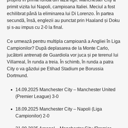
primit vizita lui Napoli, campioana Italiei. Meciul a fost
echilibrat până la eliminarea lui Di Lorenzo. În partea
secundă, însă, englezii au punctat prin Haaland și Doku
și s-au impus cu 2-0 la final.
Ce urmează pentru multipla campioană a Angliei în Liga
Campionilor? După deplasarea de la Monte Carlo,
jucătorii antrenați de Guardiola vor juca și pe terenul lui
Villarreal, în runda a treia. În schimb, în runda a patra
City o va găzdui pe Etihad Stadium pe Borussia
Dortmund.
14.09.2025 Manchester City – Manchester United
(Premier League) 3-0
18.09.2025 Manchester City – Napoli (Liga
Campionilor) 2-0