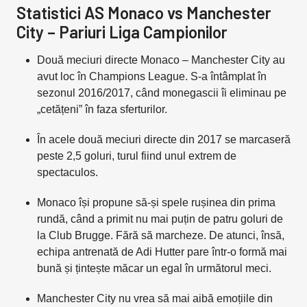
Statistici AS Monaco vs Manchester
City – Pariuri Liga Campionilor
Două meciuri directe Monaco – Manchester City au
avut loc în Champions League. S-a întâmplat în
sezonul 2016/2017, când monegascii îi eliminau pe
„cetățeni” în faza sferturilor.
În acele două meciuri directe din 2017 se marcaseră
peste 2,5 goluri, turul fiind unul extrem de
spectaculos.
Monaco își propune să-și spele rușinea din prima
rundă, când a primit nu mai puțin de patru goluri de
la Club Brugge. Fără să marcheze. De atunci, însă,
echipa antrenată de Adi Hutter pare într-o formă mai
bună și țintește măcar un egal în următorul meci.
Manchester City nu vrea să mai aibă emoțiile din