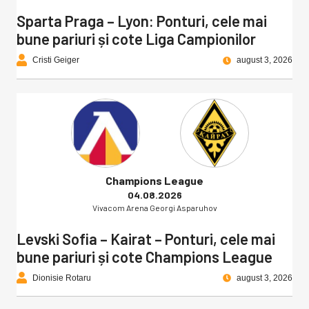
Sparta Praga – Lyon: Ponturi, cele mai
bune pariuri și cote Liga Campionilor
Cristi Geiger
august 3, 2026
Champions League
04.08.2026
Vivacom Arena Georgi Asparuhov
Levski Sofia – Kairat – Ponturi, cele mai
bune pariuri și cote Champions League
Dionisie Rotaru
august 3, 2026