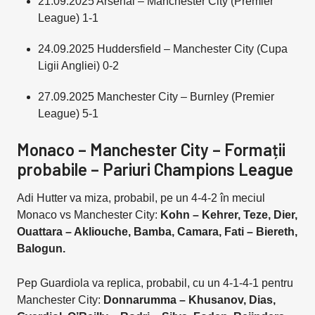
21.09.2025 Arsenal – Manchester City (Premier
League) 1-1
24.09.2025 Huddersfield – Manchester City (Cupa
Ligii Angliei) 0-2
27.09.2025 Manchester City – Burnley (Premier
League) 5-1
Monaco – Manchester City – Formații
probabile – Pariuri Champions League
Adi Hutter va miza, probabil, pe un 4-4-2 în meciul
Monaco vs Manchester City:
Kohn – Kehrer, Teze, Dier,
Ouattara – Akliouche, Bamba, Camara, Fati – Biereth,
Balogun.
Pep Guardiola va replica, probabil, cu un 4-1-4-1 pentru
Manchester City:
Donnarumma – Khusanov, Dias,