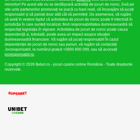
minorilor! Pe acest site nu se desfășoară activități de jocuri de noroc, însă pe
site-urile partenerilor promovați se joacă cu bani reali, vă încurajăm să jucați
responsabil și să pariați doar atât cât vă permiteți. De asemenea, vă rugăm
să aveți în vedere faptul că activitatea de jocuri de noroc poate fi interzisă în
jurisdicția în care sunteți localizat, fiind responsabilitatea dumneavoastră să
respectați legislația în vigoare. Activitatea de jocuri de noroc poate cauza
dependență și, totodată, poate avea un impact asupra situației
dumneavoastră financiare. Vă rugăm să jucați responsabil! În cazul
dependenței de jocuri de noroc sau pariuri, vă rugăm să contactați
Jocresponsabil, la numărul gratuit +0800 800 099, sau să accesați
jocresponsabil.ro
.
Copyright © 2026 Beturi.ro - jocuri casino online România - Toate drepturile
rezervate.