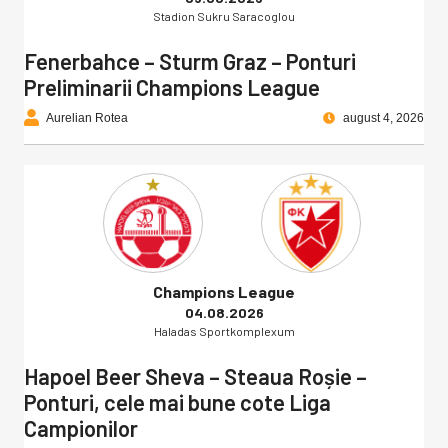
Stadion Sukru Saracoglou
Fenerbahce – Sturm Graz – Ponturi
Preliminarii Champions League
Aurelian Rotea
august 4, 2026
Champions League
04.08.2026
Haladas Sportkomplexum
Hapoel Beer Sheva – Steaua Roșie –
Ponturi, cele mai bune cote Liga
Campionilor