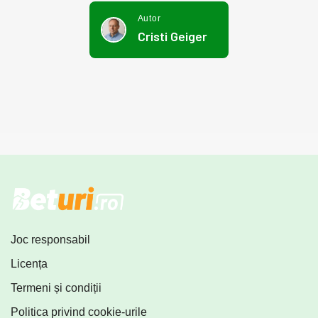
Autor
Cristi Geiger
Joc responsabil
Licența
Termeni și condiții
Politica privind cookie-urile