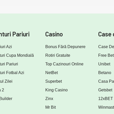
turi Pariuri
Casino
Case 
uri Azi
Bonus Fără Depunere
Case De 
turi Cupa Mondială
Rotiri Gratuite
Free Bet
uri Pariuri
Top Cazinouri Online
Unibet
uri Fotbal Azi
NetBet
Betano
ul Zilei
Superbet
Casa Par
a 2
King Casino
Getsbet
Builder
Zinx
12xBET
Mr Bit
Winmast