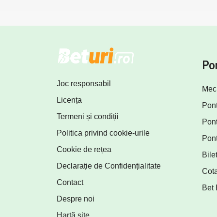
Pon
Joc responsabil
Meci
Licența
Pon
Termeni și condiții
Pont
Politica privind cookie-urile
Pont
Cookie de rețea
Bilet
Declarație de Confidențialitate
Cot
Contact
Bet 
Despre noi
Hartă site