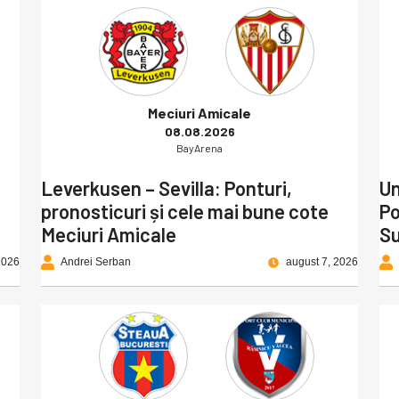
Meciuri Amicale
08.08.2026
BayArena
Leverkusen – Sevilla: Ponturi,
Un
pronosticuri și cele mai bune cote
Po
Meciuri Amicale
Su
2026
Andrei Serban
august 7, 2026