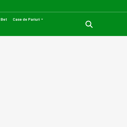
 Bet
Case de Pariuri