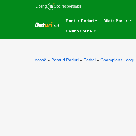
Licență
Joc responsabil
Ponturi Pariuri
Bilete Pariuri
Casino Online
Acasă
Ponturi Pariuri
Fotbal
Champions Leagu