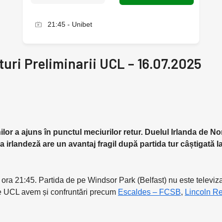
21:45 - Unibet
turi Preliminarii UCL – 16.07.2025
ilor a ajuns în punctul meciurilor retur. Duelul Irlanda de N
 irlandeză are un avantaj fragil după partida tur câștigată 
ora 21:45. Partida de pe Windsor Park (Belfast) nu este televiz
iile UCL avem și confruntări precum
Escaldes – FCSB
,
Lincoln Re