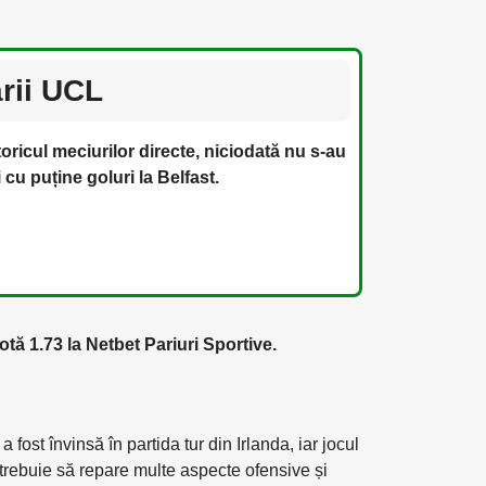
rii UCL
ricul meciurilor directe, niciodată nu s-au
u puține goluri la Belfast.
ă 1.73 la Netbet Pariuri Sportive.
fost învinsă în partida tur din Irlanda, iar jocul
 trebuie să repare multe aspecte ofensive și