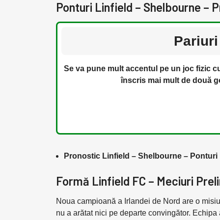
Ponturi Linfield – Shelbourne – P
Pariur
Se va pune mult accentul pe un joc fizic c
înscris mai mult de două g
Pronostic Linfield – Shelbourne – Ponturi 
Formă Linfield FC – Meciuri Prel
Noua campioană a Irlandei de Nord are o misiune d
nu a arătat nici pe departe convingător. Echipa 