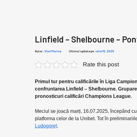
Linfield – Shelbourne – Pon
Autor:
Vlad Marina
Ultimul update pe:
iulie 15, 2025
Rate this post
Primul tur pentru calificările în Liga Campion
confruntarea Linfield – Shelbourne. Gruparea
pronosticuri calificări Champions League.
Meciul se joacă marți, 16.07.2025, începând cu 
platforma celor de la Unibet. Tot în preliminar
Ludogoreț
.