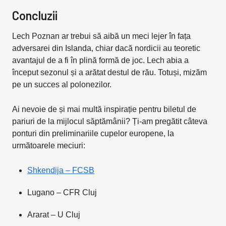
Concluzii
Lech Poznan ar trebui să aibă un meci lejer în fața
adversarei din Islanda, chiar dacă nordicii au teoretic
avantajul de a fi în plină formă de joc. Lech abia a
început sezonul și a arătat destul de rău. Totuși, mizăm
pe un succes al polonezilor.
Ai nevoie de și mai multă inspirație pentru biletul de
pariuri de la mijlocul săptămânii? Ți-am pregătit câteva
ponturi din preliminariile cupelor europene, la
următoarele meciuri:
Shkendija – FCSB
Lugano – CFR Cluj
Ararat – U Cluj