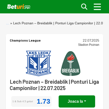
…
Lech Poznan – Breidablik | Ponturi Liga Campionilor | 22.07.2
Champions League
22.07.2025
Stadion Poznan
Lech Poznan – Breidablik | Ponturi Liga
Campionilor | 22.07.2025
1.73
Joaca la
1 & Sub 4.5 goluri