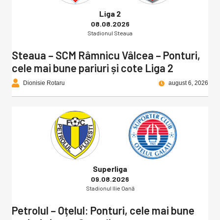
Liga 2
08.08.2026
Stadionul Steaua
Steaua – SCM Râmnicu Vâlcea – Ponturi,
cele mai bune pariuri și cote Liga 2
Dionisie Rotaru
august 6, 2026
Superliga
09.08.2026
Stadionul Ilie Oană
Petrolul – Oțelul: Ponturi, cele mai bune