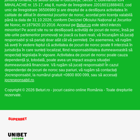
juridică română, cu sediul social în București, Sector 1, Bulevardul ION
MIHALACHE nr. 15-17, etaj 8, număr de înregistrare J2016011888403, cod
unic de înregistrare 36506980 și are dreptul de a desfășura activitatea în
calitate de afiliat în domeniul jocurilor de noroc, acordat prin licența valabilă
până la data de 31.10.2026, conform Deciziei Oficiului Național al Jocurilor
de Noroc, nr.1879/20.10.2016. Accesul pe
Beturi.ro
este strict interzis
minorilor! Pe acest site nu se desfășoară activități de jocuri de noroc, însă pe
site-urile partenerilor promovați se joacă cu bani reali, vă încurajăm să jucați
responsabil și să pariați doar atât cât vă permiteți. De asemenea, vă rugăm
să aveți în vedere faptul că activitatea de jocuri de noroc poate fi interzisă în
jurisdicția în care sunteți localizat, fiind responsabilitatea dumneavoastră să
respectați legislația în vigoare. Activitatea de jocuri de noroc poate cauza
dependență și, totodată, poate avea un impact asupra situației
dumneavoastră financiare. Vă rugăm să jucați responsabil! În cazul
dependenței de jocuri de noroc sau pariuri, vă rugăm să contactați
Jocresponsabil, la numărul gratuit +0800 800 099, sau să accesați
jocresponsabil.ro
.
Copyright © 2026 Beturi.ro - jocuri casino online România - Toate drepturile
rezervate.