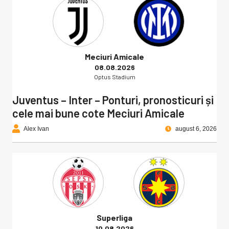
Meciuri Amicale
08.08.2026
Optus Stadium
Juventus – Inter – Ponturi, pronosticuri și
cele mai bune cote Meciuri Amicale
Alex Ivan
august 6, 2026
Superliga
10.08.2026