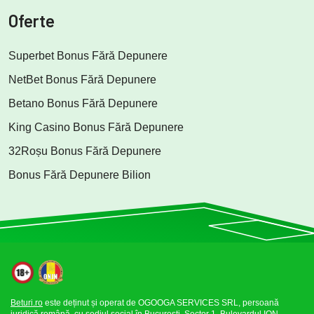
Oferte
Superbet Bonus Fără Depunere
NetBet Bonus Fără Depunere
Betano Bonus Fără Depunere
King Casino Bonus Fără Depunere
32Roșu Bonus Fără Depunere
Bonus Fără Depunere Bilion
Beturi.ro
este deținut și operat de OGOOGA SERVICES SRL, persoană