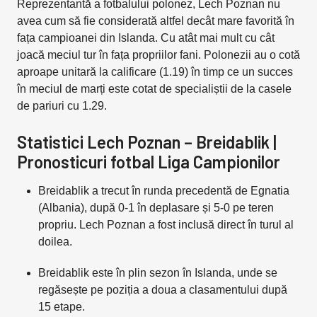
Reprezentantă a fotbalului polonez, Lech Poznan nu
avea cum să fie considerată altfel decât mare favorită în
fața campioanei din Islanda. Cu atât mai mult cu cât
joacă meciul tur în fața propriilor fani. Polonezii au o cotă
aproape unitară la calificare (1.19) în timp ce un succes
în meciul de marți este cotat de specialiștii de la casele
de pariuri cu 1.29.
Statistici Lech Poznan – Breidablik |
Pronosticuri fotbal Liga Campionilor
Breidablik a trecut în runda precedentă de Egnatia
(Albania), după 0-1 în deplasare și 5-0 pe teren
propriu. Lech Poznan a fost inclusă direct în turul al
doilea.
Breidablik este în plin sezon în Islanda, unde se
regăsește pe poziția a doua a clasamentului după
15 etape.