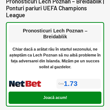
Pronosticuri Lech Poznan – Breidablik |
Ponturi pariuri UEFA Champions
League
Pronosticuri Lech Poznan –
Breidablik
Chiar dacă a arătat rău în startul sezonului, ne
așteptăm ca Lech Poznan să nu aibă probleme în
fața adversarei din Islanda. Mizăm pe un succes
solist al gazdelor.
1.73
Cota
Joacă acum!