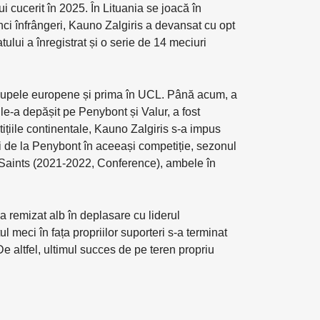
i cucerit în 2025. În Lituania se joacă în
nci înfrângeri, Kauno Zalgiris a devansat cu opt
lui a înregistrat și o serie de 14 meciuri
 cupele europene și prima în UCL. Până acum, a
le-a depășit pe Penybont și Valur, a fost
ițiile continentale, Kauno Zalgiris s-a impus
ii de la Penybont în aceeași competiție, sezonul
w Saints (2021-2022, Conference), ambele în
 a remizat alb în deplasare cu liderul
l meci în fața propriilor suporteri s-a terminat
e altfel, ultimul succes de pe teren propriu