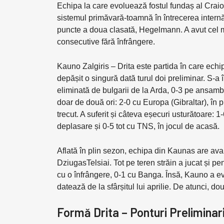
Echipa la care evoluează fostul fundaș al Craiove
sistemul primăvară-toamnă în întrecerea internă.
puncte a doua clasată, Hegelmann. A avut cel ma
consecutive fără înfrângere.
Kauno Zalgiris – Drita este partida în care ec
depășit o singură dată turul doi preliminar. S-a
eliminată de bulgarii de la Arda, 0-3 pe ansambl
doar de două ori: 2-0 cu Europa (Gibraltar), în 
trecut. A suferit și câteva eșecuri usturătoar
deplasare și 0-5 tot cu TNS, în jocul de acasă.
Aflată în plin sezon, echipa din Kaunas are avant
DziugasTelsiai. Tot pe teren străin a jucat și pe
cu o înfrângere, 0-1 cu Banga. Însă, Kauno a evo
datează de la sfârșitul lui aprilie. De atunci, d
Formă Drita – Ponturi Prelimina