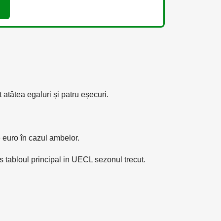
 atâtea egaluri și patru eșecuri.
e euro în cazul ambelor.
 tabloul principal in UECL sezonul trecut.