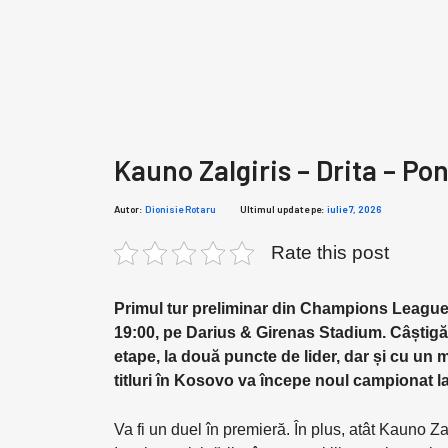
Kauno Zalgiris – Drita – Po
Autor:
Dionisie Rotaru
Ultimul update pe:
iulie 7, 2026
Rate this post
Primul tur preliminar din Champions League 
19:00, pe Darius & Girenas Stadium. Câștigăto
etape, la două puncte de lider, dar și cu un m
titluri în Kosovo va începe noul campionat la
Va fi un duel în premieră. În plus, atât Kauno Z