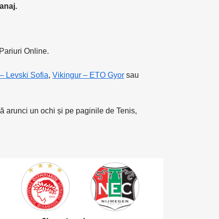
anaj.
Pariuri Online.
– Levski Sofia
,
Vikingur – ETO Gyor
sau
 arunci un ochi și pe paginile de Tenis,