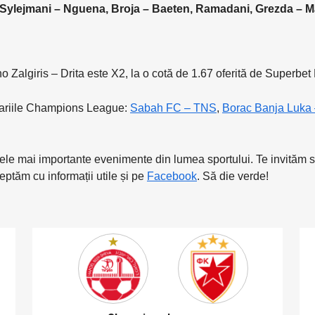
i, Sylejmani – Nguena, Broja – Baeten, Ramadani, Grezda – M
Zalgiris – Drita este X2, la o cotă de 1.67 oferită de Superbet 
minariile Champions League:
Sabah FC – TNS
,
Borac Banja Luka 
le mai importante evenimente din lumea sportului. Te invităm să
ptăm cu informații utile și pe
Facebook
. Să die verde!