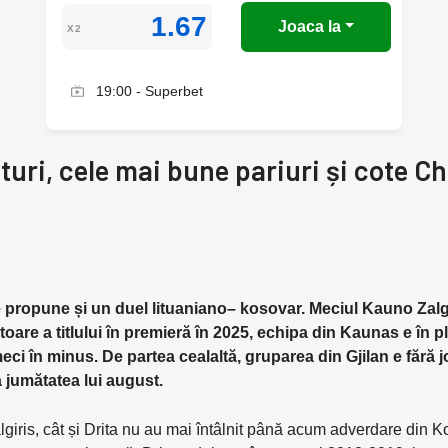
1.67
Joaca la
X2
19:00 - Superbet
nturi, cele mai bune pariuri și cote
propune și un duel lituaniano– kosovar. Meciul Kauno Zalgir
are a titlului în premieră în 2025, echipa din Kaunas e în p
eci în minus. De partea cealaltă, gruparea din Gjilan e fără j
 jumătatea lui august.
algiris, cât și Drita nu au mai întâlnit până acum adverdare din 