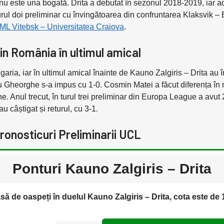
ale nu este una bogată. Drita a debutat în sezonul 2018-2019, iar 
ul doi preliminar cu învingătoarea din confruntarea Klaksvik – B
ML Vitebsk – Universitatea Craiova
.
din România în ultimul amical
garia, iar în ultimul amical înainte de Kauno Zalgiris – Drita au
 Gheorghe s-a impus cu 1-0. Cosmin Matei a făcut diferența în mi
e. Anul trecut, în turul trei preliminar din Europa League a avut
 câștigat și returul, cu 3-1.
Pronosticuri Preliminarii UCL
Ponturi Kauno Zalgiris – Drita
ă de oaspeți în duelul Kauno Zalgiris – Drita, cota este de 