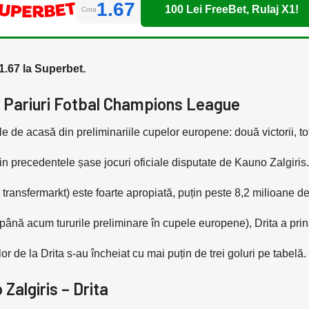
1.67
100 Lei FreeBet, Rulaj X1!
Cota
1.67 la Superbet.
a – Pariuri Fotbal Champions League
e de acasă din preliminariile cupelor europene: două victorii, tot
din precedentele șase jocuri oficiale disputate de Kauno Zalgiris.
 transfermarkt) este foarte apropiată, puțin peste 8,2 milioane d
ână acum tururile preliminare în cupele europene), Drita a prins
lor de la Drita s-au încheiat cu mai puțin de trei goluri pe tabelă.
Zalgiris – Drita