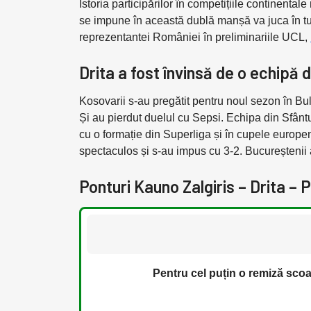
Istoria participărilor în competițiile continent
se impune în această dublă manșă va juca în tur
reprezentantei României în preliminariile UCL,
Drita a fost învinsă de o echipă 
Kosovarii s-au pregătit pentru noul sezon în Bul
Și au pierdut duelul cu Sepsi. Echipa din Sfântu
cu o formație din Superliga și în cupele europen
spectaculos și s-au impus cu 3-2. Bucureștenii au
Ponturi Kauno Zalgiris – Drita – 
Pentru cel puțin o remiză scoas