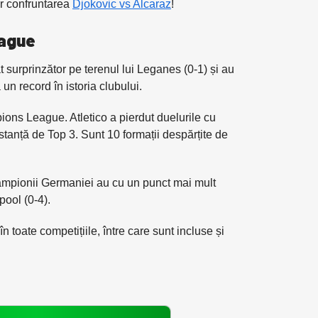
er confruntarea
Djokovic vs Alcaraz
!
eague
at surprinzător pe terenul lui Leganes (0-1) și au
 un record în istoria clubului.
ions League. Atletico a pierdut duelurile cu
distanță de Top 3. Sunt 10 formații despărțite de
 Campionii Germaniei au cu un punct mai mult
rpool (0-4).
n toate competițiile, între care sunt incluse și