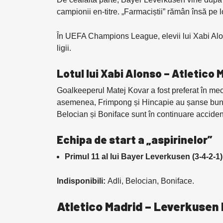
campionii en-titre. „Farmaciștii” rămân însă pe
În UEFA Champions League, elevii lui Xabi Alons
ligii.
Lotul lui Xabi Alonso – Atletico
Goalkeeperul Matej Kovar a fost preferat în mec
asemenea, Frimpong și Hincapie au șanse bune d
Belocian și Boniface sunt în continuare acciden
Echipa de start a „aspirinelor”
Primul 11 al lui Bayer Leverkusen (3-4-2-1
Indisponibili:
Adli, Belocian, Boniface.
Atletico Madrid – Leverkusen 