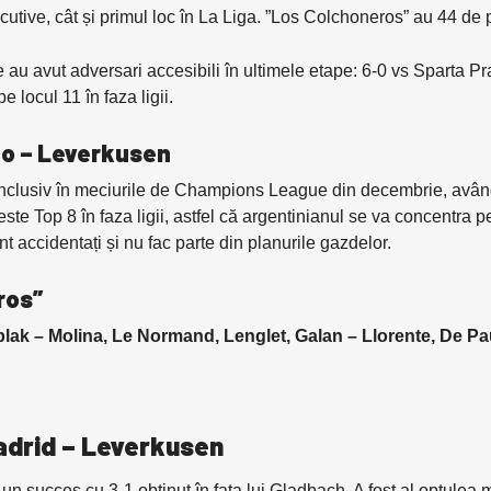
nsecutive, cât și primul loc în La Liga. ”Los Colchoneros” au 44 
 avut adversari accesibili în ultimele etape: 6-0 vs Sparta Prag
e locul 11 în faza ligii.
co – Leverkusen
 inclusiv în meciurile de Champions League din decembrie, având
e Top 8 în faza ligii, astfel că argentinianul se va concentra p
 accidentați și nu fac parte din planurile gazdelor.
ros”
Oblak – Molina, Le Normand, Lenglet, Galan – Llorente, De P
adrid – Leverkusen
n succes cu 3-1 obținut în fața lui Gladbach. A fost al optulea 