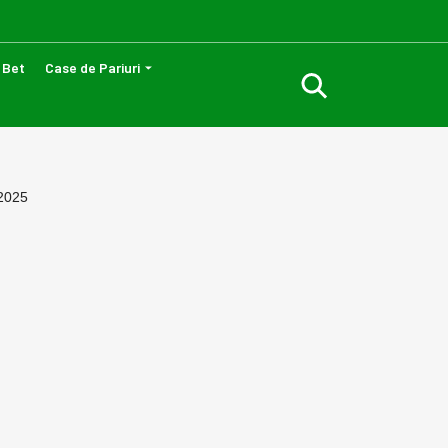
 Bet
Case de Pariuri
.2025