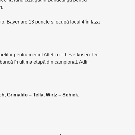
en.
o. Bayer are 13 puncte și ocupă locul 4 în faza
peților pentru meciul Atletico – Leverkusen. De
bancă în ultima etapă din campionat. Adli,
h, Grimaldo – Tella, Wirtz – Schick.