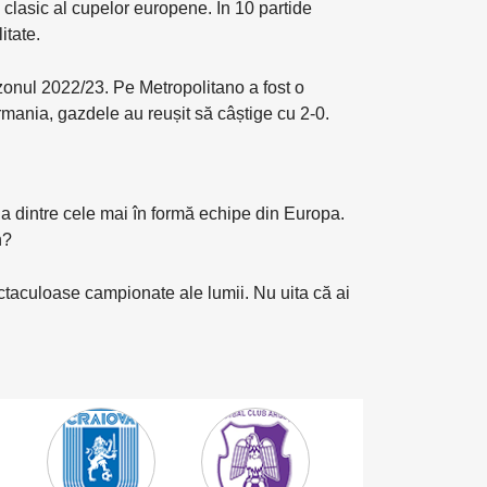
n clasic al cupelor europene. În 10 partide
litate.
onul 2022/23. Pe Metropolitano a fost o
rmania, gazdele au reușit să câștige cu 2-0.
 una dintre cele mai în formă echipe din Europa.
n?
taculoase campionate ale lumii. Nu uita că ai