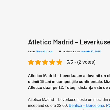
Atletico Madrid – Leverkus
Autor:
Alexandru Lupu
Ultimul update pe:
ianuarie 23, 2025
5/5 - (2 votes)
Atletico Madrid – Leverkusen a devenit un cl
ultimii 15 ani în competițiile continentale. Mi
Atletico doar pe 12. Totuși, distanța este de
Atletico Madrid – Leverkusen este un meci din 
începând cu ora 22:00.
Benfica – Barcelona
,
PS