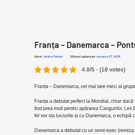
Franța – Danemarca – Pontu
Autor:
Andrei Serban
Ultimul update pe:
ianuarie 27, 2026
4.9/5 - (18 votes)
Franța – Danemarca, cel mai tare meci al grupe
Franța a debutat perfect la Mondial, chiar dac
fost prea mult pentru apărarea Cangurilor. Les B
fel vor sta lucrurile și cu Danemarca, o echipă 
Danemarca a debutat cu un semi-eșec (remiza cu T