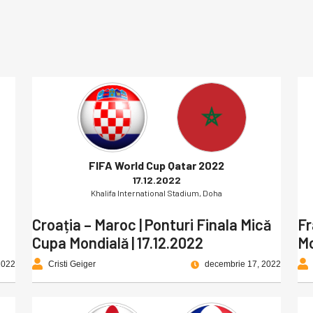
FIFA World Cup Qatar 2022
17.12.2022
Khalifa International Stadium, Doha
Croația – Maroc | Ponturi Finala Mică
Fr
Cupa Mondială | 17.12.2022
Mo
2022
Cristi Geiger
decembrie 17, 2022