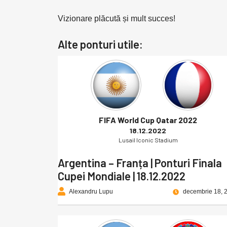
Vizionare plăcută și mult succes!
Alte ponturi utile:
FIFA World Cup Qatar 2022
18.12.2022
Lusail Iconic Stadium
Argentina – Franța | Ponturi Finala
Cupei Mondiale | 18.12.2022
Alexandru Lupu
decembrie 18, 