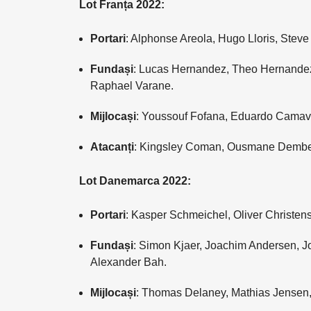
Lot Franța 2022:
Portari
: Alphonse Areola, Hugo Lloris, Stev
Fundași
: Lucas Hernandez, Theo Hernandez
Raphael Varane.
Mijlocași
: Youssouf Fofana, Eduardo Camavi
Atacanți
: Kingsley Coman, Ousmane Dembele
Lot Danemarca 2022:
Portari
: Kasper Schmeichel, Oliver Christen
Fundași
: Simon Kjaer, Joachim Andersen, J
Alexander Bah.
Mijlocași
: Thomas Delaney, Mathias Jensen, 