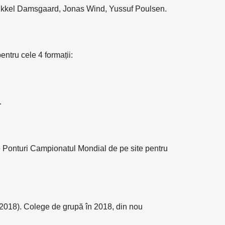
Mikkel Damsgaard, Jonas Wind, Yussuf Poulsen.
ntru cele 4 formații:
.
 de Ponturi Campionatul Mondial de pe site pentru
CM 2018). Colege de grupă în 2018, din nou