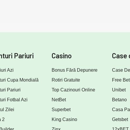
turi Pariuri
Casino
Case 
uri Azi
Bonus Fără Depunere
Case De 
turi Cupa Mondială
Rotiri Gratuite
Free Bet
uri Pariuri
Top Cazinouri Online
Unibet
uri Fotbal Azi
NetBet
Betano
ul Zilei
Superbet
Casa Par
a 2
King Casino
Getsbet
Builder
Zinx
12xBET