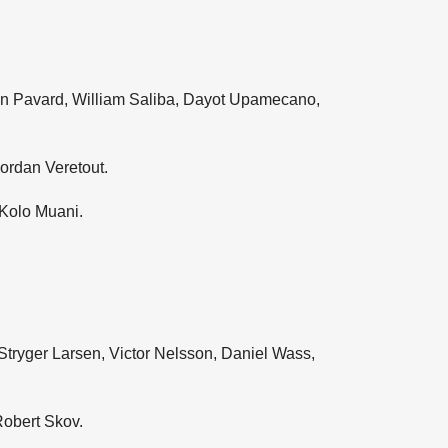
n Pavard, William Saliba, Dayot Upamecano,
ordan Veretout.
Kolo Muani.
tryger Larsen, Victor Nelsson, Daniel Wass,
Robert Skov.