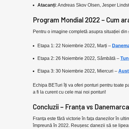
Atacanți
: Andreas Skov Olsen, Jesper Linds
Program Mondial 2022 – Cum ar
Pentru o imagine completă asupra situației din
Etapa 1: 22 Noiembrie 2022, Marți –
Danemar
Etapa 2: 26 Noiembrie 2022, Sâmbătă –
Tuni
Etapa 3: 30 Noiembrie 2022, Miercuri –
Aust
Echipa BETuri îți va oferi ponturi pentru toate 
a fi la curent cu cele mai noi ponturi!
Concluzii – Franța vs Danemarca
Franța este fără victorie în fața danezilor în u
împreună în 2022. Reușesc danezii să se lipeasc