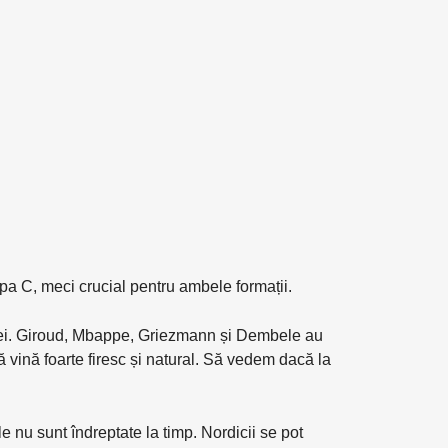
2
a C, meci crucial pentru ambele formații.
liei. Giroud, Mbappe, Griezmann și Dembele au
ă vină foarte firesc și natural. Să vedem dacă la
e nu sunt îndreptate la timp. Nordicii se pot