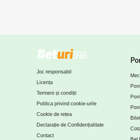
Pon
Joc responsabil
Meci
Licența
Pon
Termeni și condiții
Pont
Politica privind cookie-urile
Pont
Cookie de rețea
Bilet
Declarație de Confidențialitate
Cot
Contact
Bet 