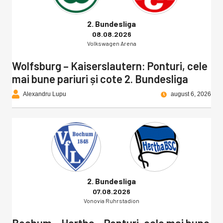
2. Bundesliga
08.08.2026
Volkswagen Arena
Wolfsburg – Kaiserslautern: Ponturi, cele
mai bune pariuri și cote 2. Bundesliga
Alexandru Lupu
august 6, 2026
2. Bundesliga
07.08.2026
Vonovia Ruhrstadion
Bochum – Hertha – Ponturi, cele mai bune