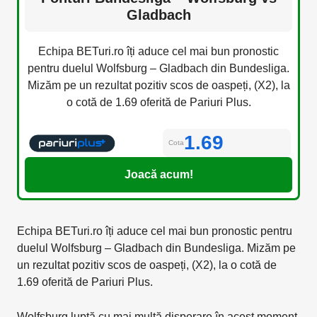
Gladbach
Echipa BETuri.ro îți aduce cel mai bun pronostic
pentru duelul Wolfsburg – Gladbach din Bundesliga.
Mizăm pe un rezultat pozitiv scos de oaspeți, (X2), la
o cotă de 1.69 oferită de Pariuri Plus.
1.69
Cota
Joacă acum!
Echipa BETuri.ro îți aduce cel mai bun pronostic pentru
duelul Wolfsburg – Gladbach din Bundesliga. Mizăm pe
un rezultat pozitiv scos de oaspeți, (X2), la o cotă de
1.69 oferită de Pariuri Plus.
Wolfsburg luptă cu mai multă disperare în acest moment