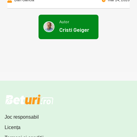
Dan Oancia
mai 14, 2026
Autor
Cristi Geiger
Joc responsabil
Licența