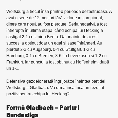
Wolfsburg a trecut însă printr-o perioadă dezastruoasă. A
avut o serie de 12 meciuri fără victorie în campionat,
dintre care nouă au fost pierdute. Seria negativă a fost
întreruptă în ultima etapă, când echipa lui Hecking a
câștigat 2-1 cu Union Berlin. Dar înainte de acest
succes, a obținut doar un egal și șase înfrângeri. Au
pierdut 2-3 cu Augsburg, 0-4 cu Stuttgart, 1-2 cu
Hamburg, 0-1 cu Bremen, 3-6 cu Leverkusen și 1-2 cu
Frankfurt. Iar punctul a fost obținut cu Hoffenheim, după
un 1-1.
Defensiva gazdelor arată îngrijorător înaintea partidei
Wolfsburg – Gladbach. Va urma însă încă un rezultat
pozitiv pentru echipa lui Hecking?
Formă
Gladbach – Pariuri
Bundesliga