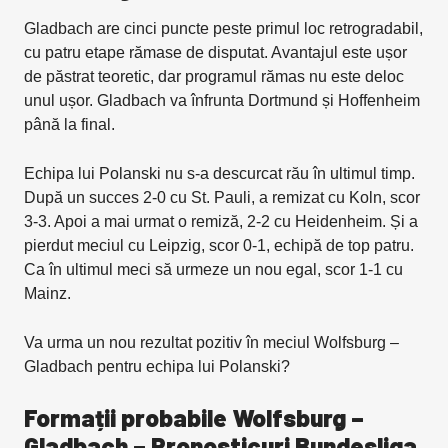
Gladbach are cinci puncte peste primul loc retrogradabil,
cu patru etape rămase de disputat. Avantajul este ușor
de păstrat teoretic, dar programul rămas nu este deloc
unul ușor. Gladbach va înfrunta Dortmund și Hoffenheim
până la final.
Echipa lui Polanski nu s-a descurcat rău în ultimul timp.
După un succes 2-0 cu St. Pauli, a remizat cu Koln, scor
3-3. Apoi a mai urmat o remiză, 2-2 cu Heidenheim. Și a
pierdut meciul cu Leipzig, scor 0-1, echipă de top patru.
Ca în ultimul meci să urmeze un nou egal, scor 1-1 cu
Mainz.
Va urma un nou rezultat pozitiv în meciul Wolfsburg –
Gladbach pentru echipa lui Polanski?
Formații probabile Wolfsburg –
Gladbach – Pronosticuri Bundesliga