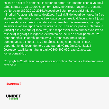
calitate de afiliat în domeniul jocurilor de noroc, acordat prin licența valabilă
până la data de 31.10.2026, conform Deciziei Oficiului Național al Jocurilor
de Noroc, nr.1879/20.10.2016. Accesul pe
Beturi.ro
este strict interzis
minorilor! Pe acest site nu se desfășoară activități de jocuri de noroc, însă pe
site-urile partenerilor promovați se joacă cu bani reali, vă încurajăm să jucați
responsabil și să pariați doar atât cât vă permiteți. De asemenea, vă rugăm
să aveți în vedere faptul că activitatea de jocuri de noroc poate fi interzisă în
jurisdicția în care sunteți localizat, fiind responsabilitatea dumneavoastră să
respectați legislația în vigoare. Activitatea de jocuri de noroc poate cauza
dependență și, totodată, poate avea un impact asupra situației
dumneavoastră financiare. Vă rugăm să jucați responsabil! În cazul
dependenței de jocuri de noroc sau pariuri, vă rugăm să contactați
Jocresponsabil, la numărul gratuit +0800 800 099, sau să accesați
jocresponsabil.ro
.
Copyright © 2026 Beturi.ro - jocuri casino online România - Toate drepturile
rezervate.