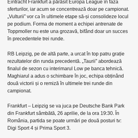
Eintracht Frankfurt a părăsit Europa League în faza
sferturilor, iar acum se concentrează doar pe campionat.
„Vulturii” vor ca în ultimele etape să-și consolideze locul
pe podium. Forma de moment a echipei antrenate de
Toppmoller nu este una grozavă, bifând doar un succes
în precedentele trei runde.
RB Leipzig, pe de altă parte, a urcat în top patru grație
rezultatelor din runda precedentă. „Taurii” abordează
finalul de sezon cu interimarul Low pe banca tehnică.
Maghiarul a adus o schimbare în joc, echipa obținând
două victorii și o remiză în ultimele trei runde din
campionat.
Frankfurt – Leipzig se va juca pe Deutsche Bank Park
din Frankfurt sâmbătă, 26 aprilie, de la ora 19:30. În
România, partida se poate urmări pe două posturi tv:
Digi Sport 4 și Prima Sport 3.