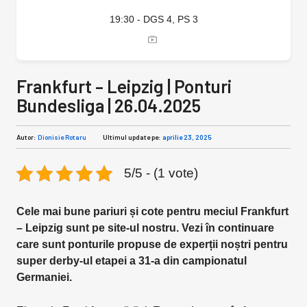
19:30 - DGS 4, PS 3
Frankfurt – Leipzig | Ponturi
Bundesliga | 26.04.2025
Autor:
Dionisie Rotaru
Ultimul update pe:
aprilie 23, 2025
5/5 - (1 vote)
Cele mai bune pariuri și cote pentru meciul Frankfurt
– Leipzig sunt pe site-ul nostru. Vezi în continuare
care sunt ponturile propuse de experții noștri pentru
super derby-ul etapei a 31-a din campionatul
Germaniei.