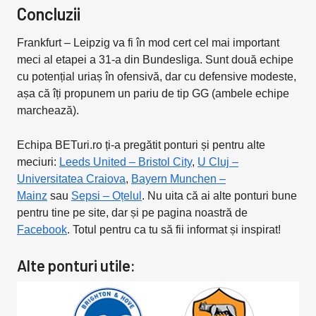
Concluzii
Frankfurt – Leipzig va fi în mod cert cel mai important
meci al etapei a 31-a din Bundesliga. Sunt două echipe
cu potențial uriaș în ofensivă, dar cu defensive modeste,
așa că îți propunem un pariu de tip GG (ambele echipe
marchează).
Echipa BETuri.ro ți-a pregătit ponturi și pentru alte
meciuri:
Leeds United – Bristol City
,
U Cluj –
Universitatea Craiova
,
Bayern Munchen –
Mainz
sau
Sepsi – Oțelul
. Nu uita că ai alte ponturi bune
pentru tine pe site, dar și pe pagina noastră de
Facebook
. Totul pentru ca tu să fii informat și inspirat!
Alte ponturi utile: