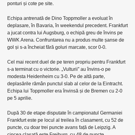
ponturi și cote pe site.
Echipa antrenată de Dino Toppmoller a evoluat în
deplasare, în Bavaria, în weekendul precedent. Frankfurt
a jucat contra lui Augsburg, o echipă greu de învins pe
WWK Arena. Confruntarea nu a produs multe șanse de
gol și s-a încheiat fără goluri marcate, scor 0-0.
Cel mai recent duel de pe teren propriu pentru Frankfurt
s-a terminat cu o victorie. „Vulturii” au învins-o pe
modesta Heidenheim cu 3-0. Pe de altă parte,
deplasările rămân punctul slab al celor de la Eintracht.
Echipa lui Toppmoller era învinsă și de Bremen cu 2-0
pe 5 aprilie.
După 30 de etape disputate în campionatul Germaniei
Frankfurt este pe locul al treilea în clasament, cu 52 de
puncte, cu doar trei puncte avans față de Leipzig. A
cincea clasată este Freiburg, cu 48 de puncte.