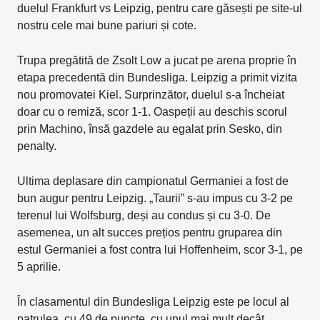
duelul Frankfurt vs Leipzig, pentru care găsești pe site-ul
nostru cele mai bune pariuri și cote.
Trupa pregătită de Zsolt Low a jucat pe arena proprie în
etapa precedentă din Bundesliga. Leipzig a primit vizita
nou promovatei Kiel. Surprinzător, duelul s-a încheiat
doar cu o remiză, scor 1-1. Oaspeții au deschis scorul
prin Machino, însă gazdele au egalat prin Sesko, din
penalty.
Ultima deplasare din campionatul Germaniei a fost de
bun augur pentru Leipzig. „Taurii” s-au impus cu 3-2 pe
terenul lui Wolfsburg, deși au condus și cu 3-0. De
asemenea, un alt succes prețios pentru gruparea din
estul Germaniei a fost contra lui Hoffenheim, scor 3-1, pe
5 aprilie.
În clasamentul din Bundesliga Leipzig este pe locul al
patrulea, cu 49 de puncte, cu unul mai mult decât