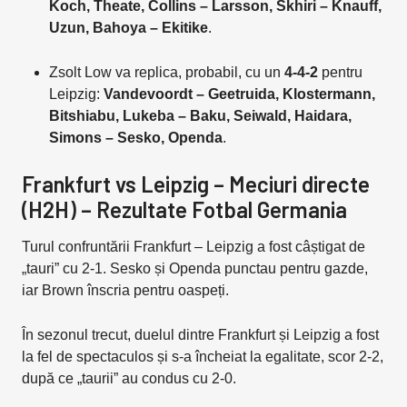
Koch, Theate, Collins – Larsson, Skhiri – Knauff,
Uzun, Bahoya – Ekitike
.
Zsolt Low va replica, probabil, cu un
4-4-2
pentru
Leipzig:
Vandevoordt – Geetruida, Klostermann,
Bitshiabu, Lukeba – Baku, Seiwald, Haidara,
Simons – Sesko, Openda
.
Frankfurt vs Leipzig – Meciuri directe
(H2H) – Rezultate Fotbal Germania
Turul confruntării Frankfurt – Leipzig a fost câștigat de
„tauri” cu 2-1. Sesko și Openda punctau pentru gazde,
iar Brown înscria pentru oaspeți.
În sezonul trecut, duelul dintre Frankfurt și Leipzig a fost
la fel de spectaculos și s-a încheiat la egalitate, scor 2-2,
după ce „taurii” au condus cu 2-0.