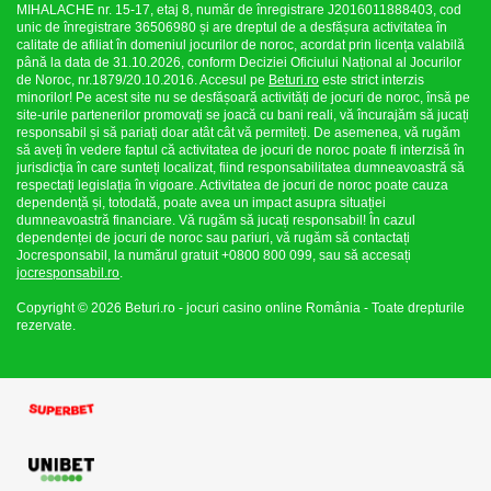
MIHALACHE nr. 15-17, etaj 8, număr de înregistrare J2016011888403, cod
unic de înregistrare 36506980 și are dreptul de a desfășura activitatea în
calitate de afiliat în domeniul jocurilor de noroc, acordat prin licența valabilă
până la data de 31.10.2026, conform Deciziei Oficiului Național al Jocurilor
de Noroc, nr.1879/20.10.2016. Accesul pe
Beturi.ro
este strict interzis
minorilor! Pe acest site nu se desfășoară activități de jocuri de noroc, însă pe
site-urile partenerilor promovați se joacă cu bani reali, vă încurajăm să jucați
responsabil și să pariați doar atât cât vă permiteți. De asemenea, vă rugăm
să aveți în vedere faptul că activitatea de jocuri de noroc poate fi interzisă în
jurisdicția în care sunteți localizat, fiind responsabilitatea dumneavoastră să
respectați legislația în vigoare. Activitatea de jocuri de noroc poate cauza
dependență și, totodată, poate avea un impact asupra situației
dumneavoastră financiare. Vă rugăm să jucați responsabil! În cazul
dependenței de jocuri de noroc sau pariuri, vă rugăm să contactați
Jocresponsabil, la numărul gratuit +0800 800 099, sau să accesați
jocresponsabil.ro
.
Copyright © 2026 Beturi.ro - jocuri casino online România - Toate drepturile
rezervate.