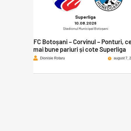
Superliga
10.08.2026
Stadionul Municipal Botoșani
FC Botoșani – Corvinul – Ponturi, c
mai bune pariuri și cote Superliga
Dionisie Rotaru
august 7, 