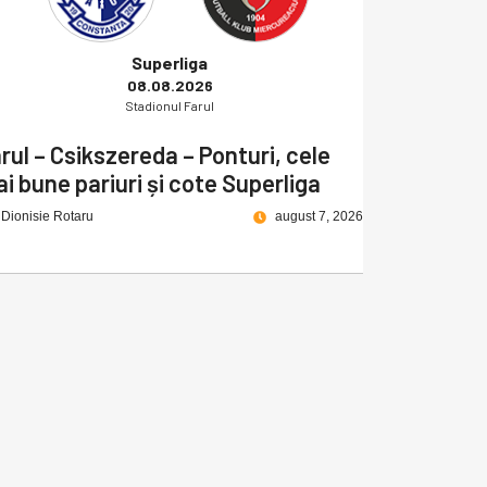
Superliga
08.08.2026
Stadionul Farul
rul – Csikszereda – Ponturi, cele
i bune pariuri și cote Superliga
Dionisie Rotaru
august 7, 2026