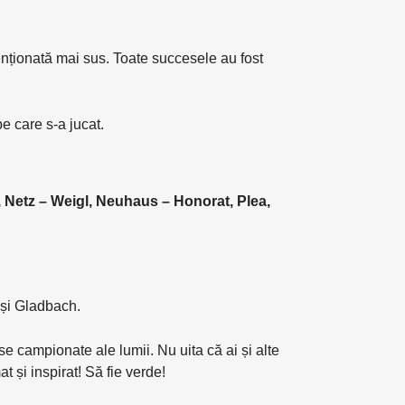
enționată mai sus. Toate succesele au fost
e care s-a jucat.
i, Netz – Weigl, Neuhaus – Honorat, Plea,
d și Gladbach.
 campionate ale lumii. Nu uita că ai și alte
t și inspirat! Să fie verde!