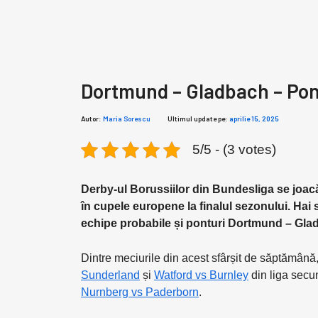
Dortmund – Gladbach – Pont
Autor:
Maria Sorescu
Ultimul update pe:
aprilie 15, 2025
5/5 - (3 votes)
Derby-ul Borussiilor din Bundesliga se joacă 
în cupele europene la finalul sezonului. Hai 
echipe probabile și ponturi Dortmund – Gl
Dintre meciurile din acest sfârșit de săptămână,
Sunderland
și
Watford vs Burnley
din liga secu
Nurnberg vs Paderborn
.