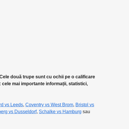
Cele două trupe sunt cu ochii pe o calificare
ele mai importante informații, statistici,
rd vs Leeds
,
Coventry vs West Brom
,
Bristol vs
berg vs Dusseldorf
,
Schalke vs Hamburg
sau