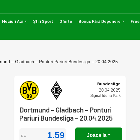
Meciuri Azi
Știri Sport
Oferte
Bonus Fără Depunere
Free
mund – Gladbach – Ponturi Pariuri Bundesliga – 20.04.2025
Bundesliga
20.04.2025
Signal Iduna Park
Dortmund – Gladbach – Ponturi
Pariuri Bundesliga – 20.04.2025
1.59
Joaca la
GG