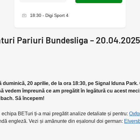
18:30 - Digi Sport 4
uri Pariuri Bundesliga – 20.04.2025
duminică, 20 aprilie, de la ora 18:30, pe Signal Iduna Park. 
să vedem împreună ce am pregătit în legătură cu acest meci: c
adbach. Să începem!
 echipa BETuri ți-a mai pregătit analize detaliate și pentru:
Oxfo
ndă engleză. Vezi și amănunte din eșalonul doi german:
Elvers