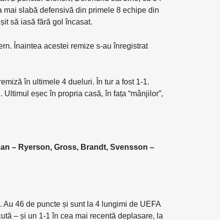
a mai slabă defensivă din primele 8 echipe din
it să iasă fără gol încasat.
rn. Înaintea acestei remize s-au înregistrat
ză în ultimele 4 dueluri. În tur a fost 1-1.
ltimul eșec în propria casă, în fața “mânjilor”,
can – Ryerson, Gross, Brandt, Svensson –
a. Au 46 de puncte și sunt la 4 lungimi de UEFA
tă – și un 1-1 în cea mai recentă deplasare, la