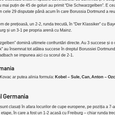
u mai puțin de 45 de goluri au primit “Die Schwarzgelben”. E ce
in cele 29 disputate până acum în care Borussia Dortmund a reuș
 de prețioasă, un 2-2, runda trecută, în “Der Klassiker” cu Baye
urg și un 3-1 pe propria arenă cu Mainz.
lben” domină ultimele confruntări directe. Au 3 succese și o remi
” au însemnat tot atâtea succese în dreptul Borussiei Dortmund. U
adbach se impunea aici cu scorul de 2-1.
rmania
Kovac ar putea alinia formula:
Kobel – Sule, Can, Anton – Oz
al Germania
nt clasați în afara locurilor de cupe europene, pe poziția a 7-
pe, în care a fost un 1-2 acasă cu Freiburg – chiar runda trecu