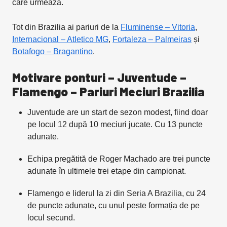
care urmează.
Tot din Brazilia ai pariuri de la
Fluminense – Vitoria
,
Internacional – Atletico MG
,
Fortaleza – Palmeiras
și
Botafogo – Bragantino
.
Motivare ponturi – Juventude –
Flamengo
– Pariuri Meciuri Brazilia
Juventude are un start de sezon modest, fiind doar
pe locul 12 după 10 meciuri jucate. Cu 13 puncte
adunate.
Echipa pregătită de Roger Machado are trei puncte
adunate în ultimele trei etape din campionat.
Flamengo e liderul la zi din Seria A Brazilia, cu 24
de puncte adunate, cu unul peste formația de pe
locul secund.