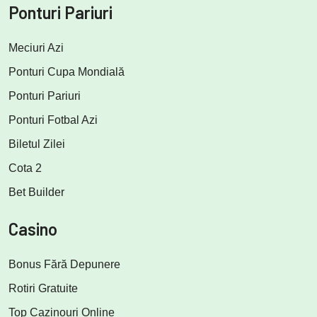
Ponturi Pariuri
Meciuri Azi
Ponturi Cupa Mondială
Ponturi Pariuri
Ponturi Fotbal Azi
Biletul Zilei
Cota 2
Bet Builder
Casino
Bonus Fără Depunere
Rotiri Gratuite
Top Cazinouri Online