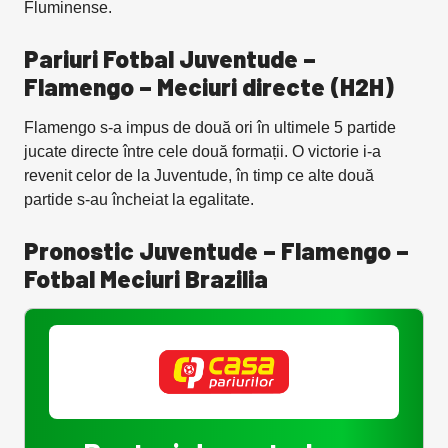
Fluminense.
Pariuri Fotbal
Juventude –
Flamengo – Meciuri directe (H2H)
Flamengo s-a impus de două ori în ultimele 5 partide
jucate directe între cele două formații. O victorie i-a
revenit celor de la Juventude, în timp ce alte două
partide s-au încheiat la egalitate.
Pronostic
Juventude – Flamengo –
Fotbal Meciuri Brazilia