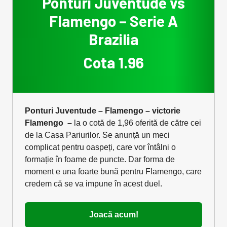
Ponturi Juventude vs
Flamengo – Serie A
Brazilia
Cota 1.96
Ponturi Juventude – Flamengo – victorie
Flamengo –
la o cotă de 1,96 oferită de către cei
de la Casa Pariurilor. Se anunță un meci
complicat pentru oaspeți, care vor întâlni o
formație în foame de puncte. Dar forma de
moment e una foarte bună pentru Flamengo, care
credem că se va impune în acest duel.
Joacă acum!