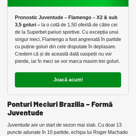
Pronostic Juventude – Flamengo – X2 & sub
3,5 goluri –
la o cotă de 1,50 oferită de către cei
de la Superbet pariuri sportive. Cu excepția unui
singur meci, Flamengo a fost angrenată în partide
cu puține goluri din cele disputate în deplasare.
Credem că și de această dată oaspeții nu vor
pierde, iar în meci se vor marca maxim trei goluri.
Joacă acum!
Ponturi Meciuri Brazilia – Formă
Juventude
Juventude are un start de sezon mai slab. Cu doar 13
puncte adunate în 10 partide, echipa lui Roger Machado