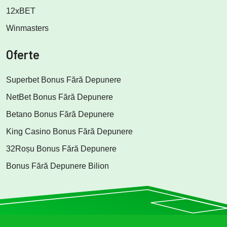
12xBET
Winmasters
Oferte
Superbet Bonus Fără Depunere
NetBet Bonus Fără Depunere
Betano Bonus Fără Depunere
King Casino Bonus Fără Depunere
32Roșu Bonus Fără Depunere
Bonus Fără Depunere Bilion