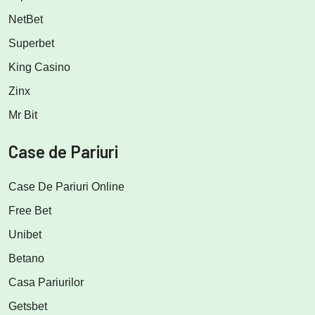
NetBet
Superbet
King Casino
Zinx
Mr Bit
Case de Pariuri
Case De Pariuri Online
Free Bet
Unibet
Betano
Casa Pariurilor
Getsbet