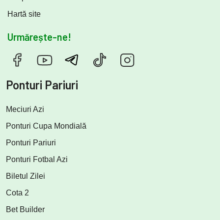
Hartă site
Urmărește-ne!
Ponturi Pariuri
Meciuri Azi
Ponturi Cupa Mondială
Ponturi Pariuri
Ponturi Fotbal Azi
Biletul Zilei
Cota 2
Bet Builder