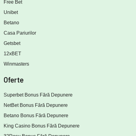
Free Bet
Unibet
Betano
Casa Pariurilor
Getsbet
12xBET
Winmasters
Oferte
Superbet Bonus Fără Depunere
NetBet Bonus Fără Depunere
Betano Bonus Fără Depunere
King Casino Bonus Fără Depunere