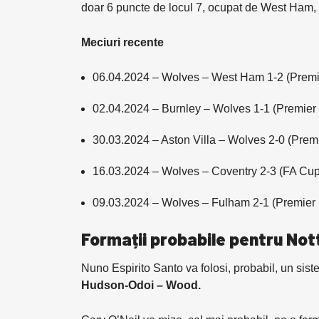
doar 6 puncte de locul 7, ocupat de West Ham,
Meciuri recente
06.04.2024 – Wolves – West Ham 1-2 (Prem
02.04.2024 – Burnley – Wolves 1-1 (Premier
30.03.2024 – Aston Villa – Wolves 2-0 (Prem
16.03.2024 – Wolves – Coventry 2-3 (FA Cup
09.03.2024 – Wolves – Fulham 2-1 (Premier
Formații probabile pentru
Nott
Nuno Espirito Santo va folosi, probabil, un sist
Hudson-Odoi – Wood.