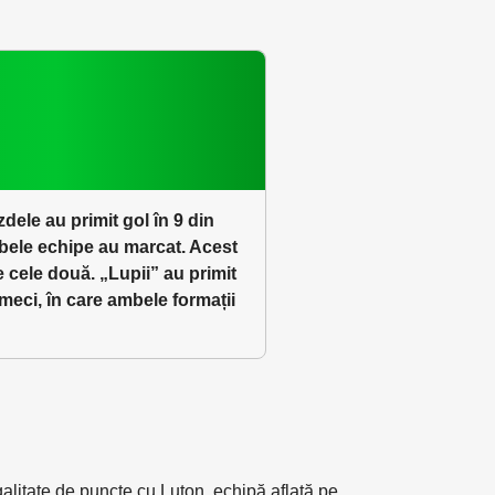
ele au primit gol în 9 din
mbele echipe au marcat. Acest
re cele două. „Lupii” au primit
 meci, în care ambele formații
galitate de puncte cu Luton, echipă aflată pe