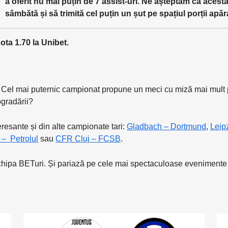
a oferit nu mai puțin de 7 assist-uri. Ne așteptăm ca acest
sâmbătă și să trimită cel puțin un șut pe spațiul porții apă
ota 1.70 la Unibet.
. Cel mai puternic campionat propune un meci cu miză mai mult
ogradării?
eresante și din alte campionate tari:
Gladbach – Dortmund
,
Leip
 – Petrolul
sau
CFR Cluj – FCSB
.
chipa BETuri. Și pariază pe cele mai spectaculoase evenimente sp