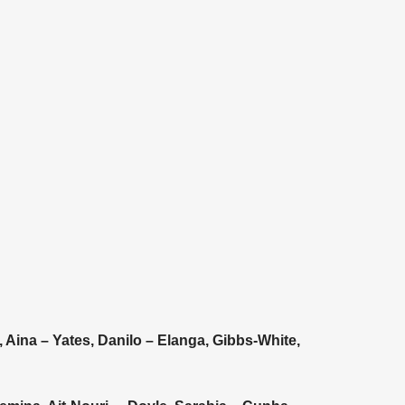
, Aina – Yates, Danilo – Elanga, Gibbs-White,