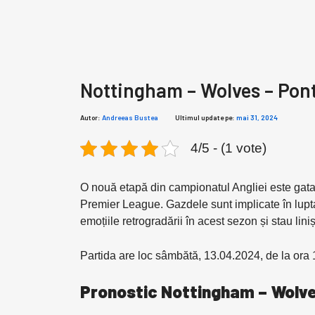
Nottingham – Wolves – Pon
Autor:
Andreeas Bustea
Ultimul update pe:
mai 31, 2024
4/5 - (1 vote)
O nouă etapă din campionatul Angliei este gata 
Premier League. Gazdele sunt implicate în lupta 
emoțiile retrogradării în acest sezon și stau liniș
Partida are loc sâmbătă, 13.04.2024, de la ora 
Pronostic Nottingham – Wolve