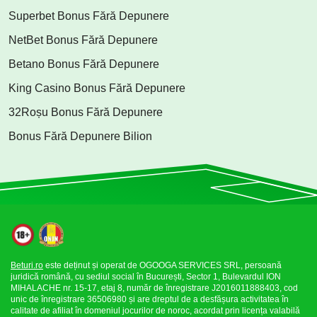
Superbet Bonus Fără Depunere
NetBet Bonus Fără Depunere
Betano Bonus Fără Depunere
King Casino Bonus Fără Depunere
32Roșu Bonus Fără Depunere
Bonus Fără Depunere Bilion
Beturi.ro
este deținut și operat de OGOOGA SERVICES SRL, persoană
juridică română, cu sediul social în București, Sector 1, Bulevardul ION
MIHALACHE nr. 15-17, etaj 8, număr de înregistrare J2016011888403, cod
unic de înregistrare 36506980 și are dreptul de a desfășura activitatea în
calitate de afiliat în domeniul jocurilor de noroc, acordat prin licența valabilă