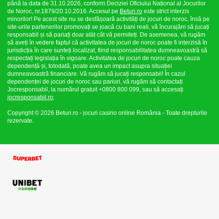
până la data de 31.10.2026, conform Deciziei Oficiului Național al Jocurilor
de Noroc, nr.1879/20.10.2016. Accesul pe
Beturi.ro
este strict interzis
minorilor! Pe acest site nu se desfășoară activități de jocuri de noroc, însă pe
site-urile partenerilor promovați se joacă cu bani reali, vă încurajăm să jucați
responsabil și să pariați doar atât cât vă permiteți. De asemenea, vă rugăm
să aveți în vedere faptul că activitatea de jocuri de noroc poate fi interzisă în
jurisdicția în care sunteți localizat, fiind responsabilitatea dumneavoastră să
respectați legislația în vigoare. Activitatea de jocuri de noroc poate cauza
dependență și, totodată, poate avea un impact asupra situației
dumneavoastră financiare. Vă rugăm să jucați responsabil! În cazul
dependenței de jocuri de noroc sau pariuri, vă rugăm să contactați
Jocresponsabil, la numărul gratuit +0800 800 099, sau să accesați
jocresponsabil.ro
.
Copyright © 2026 Beturi.ro - jocuri casino online România - Toate drepturile
rezervate.