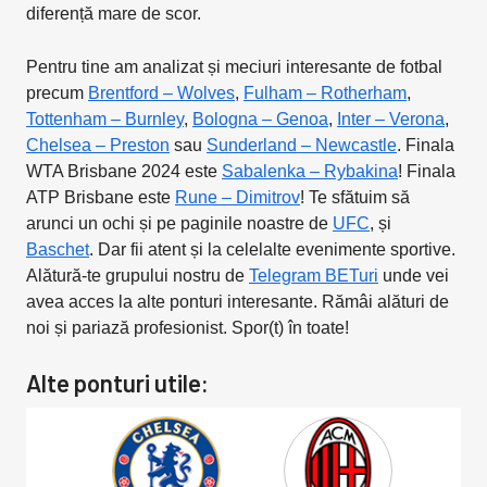
diferență mare de scor.
Pentru tine am analizat și meciuri interesante de fotbal
precum
Brentford – Wolves
,
Fulham – Rotherham
,
Tottenham – Burnley
,
Bologna – Genoa
,
Inter – Verona
,
Chelsea – Preston
sau
Sunderland – Newcastle
. Finala
WTA Brisbane 2024 este
Sabalenka – Rybakina
! Finala
ATP Brisbane este
Rune – Dimitrov
! Te sfătuim să
arunci un ochi și pe paginile noastre de
UFC
, și
Baschet
. Dar fii atent și la celelalte evenimente sportive.
Alătură-te grupului nostru de
Telegram BETuri
unde vei
avea acces la alte ponturi interesante. Rămâi alături de
noi și pariază profesionist. Spor(t) în toate!
Alte ponturi utile: