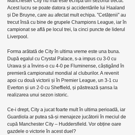
Manchester City nu mai este echipa din sezonul trecut.
Acest lucru se poate datora și accidentările lui Haaland
și De Bruyne, care au afectat mult echipa. ”Cetățenii” au
trecut însă cu bine de grupele Champions League, iar în
campionat se află pe locul trei, la cinci puncte de liderul
Liverpool.
Forma arătată de City în ultima vreme este una buna.
După egalul cu Crystal Palace, s-a impus cu 3-0 cu
Urawa și a învins-o cu 4-0 pe Fluminense, câștigând în
premieră campionatul mondial al cluburilor. A revenit
apoi cu două victorii și în Premier League, un 3-1 cu
Everton și un 2-0 cu Sheffield, și păstrează șansa la
realizarea unui sezon istoric.
Ce-i drept, City a jucat foarte mult în ultima perioadă, iar
Guardiola ar putea să-și menajeze jucătorii în meciul de
cupă Manchester City – Huddersfield. Vor obține oare
gazdele o victorie în acest duel?