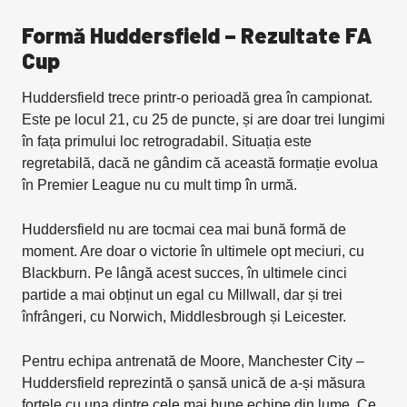
Formă Huddersfield – Rezultate FA
Cup
Huddersfield trece printr-o perioadă grea în campionat.
Este pe locul 21, cu 25 de puncte, și are doar trei lungimi
în fața primului loc retrogradabil. Situația este
regretabilă, dacă ne gândim că această formație evolua
în Premier League nu cu mult timp în urmă.
Huddersfield nu are tocmai cea mai bună formă de
moment. Are doar o victorie în ultimele opt meciuri, cu
Blackburn. Pe lângă acest succes, în ultimele cinci
partide a mai obținut un egal cu Millwall, dar și trei
înfrângeri, cu Norwich, Middlesbrough și Leicester.
Pentru echipa antrenată de Moore, Manchester City –
Huddersfield reprezintă o șansă unică de a-și măsura
forțele cu una dintre cele mai bune echipe din lume. Ce