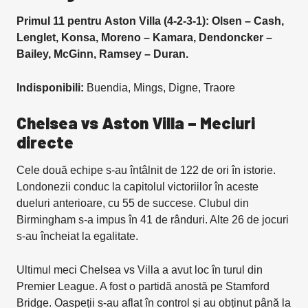
Primul 11 pentru
Aston Villa (4-2-3-1): Olsen – Cash,
Lenglet, Konsa, Moreno – Kamara, Dendoncker –
Bailey, McGinn, Ramsey – Duran.
Indisponibili:
Buendia, Mings, Digne, Traore
Chelsea vs Aston Villa
–
Meciuri
directe
Cele două echipe s-au întâlnit de 122 de ori în istorie.
Londonezii conduc la capitolul victoriilor în aceste
dueluri anterioare, cu 55 de succese. Clubul din
Birmingham s-a impus în 41 de rânduri. Alte 26 de jocuri
s-au încheiat la egalitate.
Ultimul meci Chelsea vs Villa a avut loc în turul din
Premier League. A fost o partidă anostă pe Stamford
Bridge. Oaspeții s-au aflat în control și au obținut până la