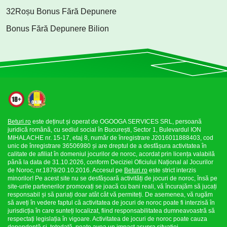
32Roșu Bonus Fără Depunere
Bonus Fără Depunere Bilion
Beturi.ro
este deținut și operat de OGOOGA SERVICES SRL, persoană
juridică română, cu sediul social în București, Sector 1, Bulevardul ION
MIHALACHE nr. 15-17, etaj 8, număr de înregistrare J2016011888403, cod
unic de înregistrare 36506980 și are dreptul de a desfășura activitatea în
calitate de afiliat în domeniul jocurilor de noroc, acordat prin licența valabilă
până la data de 31.10.2026, conform Deciziei Oficiului Național al Jocurilor
de Noroc, nr.1879/20.10.2016. Accesul pe
Beturi.ro
este strict interzis
minorilor! Pe acest site nu se desfășoară activități de jocuri de noroc, însă pe
site-urile partenerilor promovați se joacă cu bani reali, vă încurajăm să jucați
responsabil și să pariați doar atât cât vă permiteți. De asemenea, vă rugăm
să aveți în vedere faptul că activitatea de jocuri de noroc poate fi interzisă în
jurisdicția în care sunteți localizat, fiind responsabilitatea dumneavoastră să
respectați legislația în vigoare. Activitatea de jocuri de noroc poate cauza
dependență și, totodată, poate avea un impact asupra situației