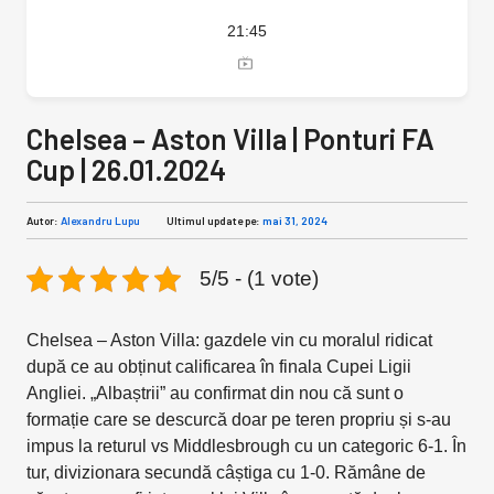
21:45
Chelsea – Aston Villa | Ponturi FA
Cup | 26.01.2024
Autor:
Alexandru Lupu
Ultimul update pe:
mai 31, 2024
5/5 - (1 vote)
Chelsea – Aston Villa: gazdele vin cu moralul ridicat
după ce au obținut calificarea în finala Cupei Ligii
Angliei. „Albaștrii” au confirmat din nou că sunt o
formație care se descurcă doar pe teren propriu și s-au
impus la returul vs Middlesbrough cu un categoric 6-1. În
tur, divizionara secundă câștiga cu 1-0. Rămâne de