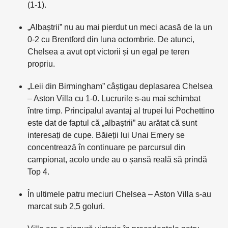
(1-1).
„Albaștrii” nu au mai pierdut un meci acasă de la un
0-2 cu Brentford din luna octombrie. De atunci,
Chelsea a avut opt victorii și un egal pe teren
propriu.
„Leii din Birmingham” câștigau deplasarea Chelsea
– Aston Villa cu 1-0. Lucrurile s-au mai schimbat
între timp. Principalul avantaj al trupei lui Pochettino
este dat de faptul că „albaștrii” au arătat că sunt
interesați de cupe. Băieții lui Unai Emery se
concentrează în continuare pe parcursul din
campionat, acolo unde au o șansă reală să prindă
Top 4.
În ultimele patru meciuri Chelsea – Aston Villa s-au
marcat sub 2,5 goluri.