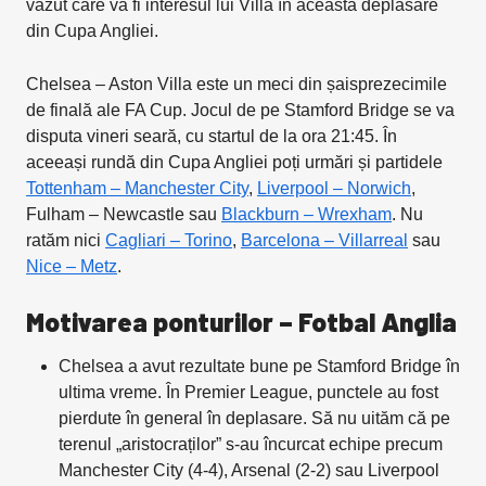
văzut care va fi interesul lui Villa în această deplasare
din Cupa Angliei.
Chelsea – Aston Villa este un meci din șaisprezecimile
de finală ale FA Cup. Jocul de pe Stamford Bridge se va
disputa vineri seară, cu startul de la ora 21:45. În
aceeași rundă din Cupa Angliei poți urmări și partidele
Tottenham – Manchester City
,
Liverpool – Norwich
,
Fulham – Newcastle sau
Blackburn – Wrexham
. Nu
ratăm nici
Cagliari – Torino
,
Barcelona – Villarreal
sau
Nice – Metz
.
Motivarea ponturilor – Fotbal Anglia
Chelsea a avut rezultate bune pe Stamford Bridge în
ultima vreme. În Premier League, punctele au fost
pierdute în general în deplasare. Să nu uităm că pe
terenul „aristocraților” s-au încurcat echipe precum
Manchester City (4-4), Arsenal (2-2) sau Liverpool