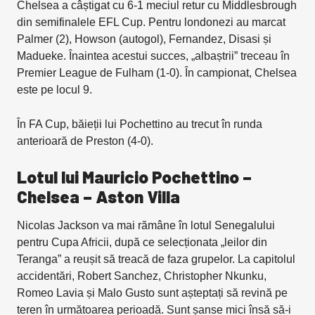
Chelsea a câștigat cu 6-1 meciul retur cu Middlesbrough
din semifinalele EFL Cup. Pentru londonezi au marcat
Palmer (2), Howson (autogol), Fernandez, Disasi și
Madueke. Înaintea acestui succes, „albaștrii” treceau în
Premier League de Fulham (1-0). În campionat, Chelsea
este pe locul 9.
În FA Cup, băieții lui Pochettino au trecut în runda
anterioară de Preston (4-0).
Lotul lui Mauricio Pochettino –
Chelsea – Aston Villa
Nicolas Jackson va mai rămâne în lotul Senegalului
pentru Cupa Africii, după ce selecționata „leilor din
Teranga” a reușit să treacă de faza grupelor. La capitolul
accidentări, Robert Sanchez, Christopher Nkunku,
Romeo Lavia și Malo Gusto sunt așteptați să revină pe
teren în următoarea perioadă. Sunt șanse mici însă să-i