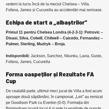
vedem la lucru încă de la meciul Chelsea – Villa.
Fofana, James și Cucurella au accidentări mai serioase.
Echipa de start a „albaștrilor”
Primul 11 pentru Chelsea Londra (4-2-3-1): Petrovic –
Disasi, Silva, Colwill, Chilwell – Caicedo, Fernandez –
Palmer, Sterling, Mudryk – Broja.
Indisponibili:
Jackson, Sanchez, Nkunku, Lavia, Gusto,
Fofana, James, Cucurella
Forma oaspeților și Rezultate FA
Cup
De cealaltă parte, ultimul meci jucat de Villa a fost acum
aproape două săptămâni, în campionat. „Leii” au remizat
pe Goodison Park cu Everton (0-0). Formația din
Birmingham ocupă locul 4 și este la egalitate de puncte