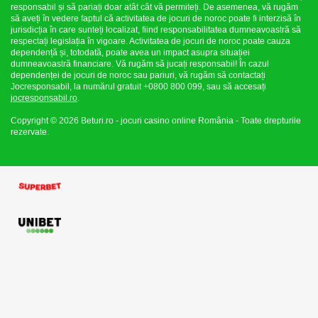
responsabil și să pariați doar atât cât vă permiteți. De asemenea, vă rugăm
să aveți în vedere faptul că activitatea de jocuri de noroc poate fi interzisă în
jurisdicția în care sunteți localizat, fiind responsabilitatea dumneavoastră să
respectați legislația în vigoare. Activitatea de jocuri de noroc poate cauza
dependență și, totodată, poate avea un impact asupra situației
dumneavoastră financiare. Vă rugăm să jucați responsabil! În cazul
dependenței de jocuri de noroc sau pariuri, vă rugăm să contactați
Jocresponsabil, la numărul gratuit +0800 800 099, sau să accesați
jocresponsabil.ro
.
Copyright © 2026 Beturi.ro - jocuri casino online România - Toate drepturile
rezervate.