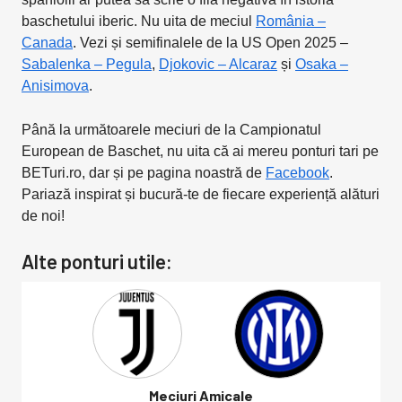
baschetului iberic. Nu uita de meciul
România –
Canada
. Vezi și semifinalele de la US Open 2025 –
Sabalenka – Pegula
,
Djokovic – Alcaraz
și
Osaka –
Anisimova
.
Până la următoarele meciuri de la Campionatul
European de Baschet, nu uita că ai mereu ponturi tari pe
BETuri.ro, dar și pe pagina noastră de
Facebook
.
Pariază inspirat și bucură-te de fiecare experiență alături
de noi!
Alte ponturi utile:
Meciuri Amicale