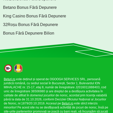
Betano Bonus Fără Depunere
King Casino Bonus Fără Depunere
32Roșu Bonus Fără Depunere
Bonus Fără Depunere Bilion
Beturi.ro
este deținut și operat de OGOOGA SERVICES SRL, persoană
juridică română, cu sediul social în București, Sector 1, Bulevardul ION
MIHALACHE nr. 15-17, etaj 8, număr de înregistrare J2016011888403, cod
unic de înregistrare 36506980 și are dreptul de a desfășura activitatea în
calitate de afiliat în domeniul jocurilor de noroc, acordat prin licența valabilă
până la data de 31.10.2026, conform Deciziei Oficiului Național al Jocurilor
de Noroc, nr.1879/20.10.2016. Accesul pe
Beturi.ro
este strict interzis
minorilor! Pe acest site nu se desfășoară activități de jocuri de noroc, însă pe
site-urile partenerilor promovați se joacă cu bani reali, vă încurajăm să jucați