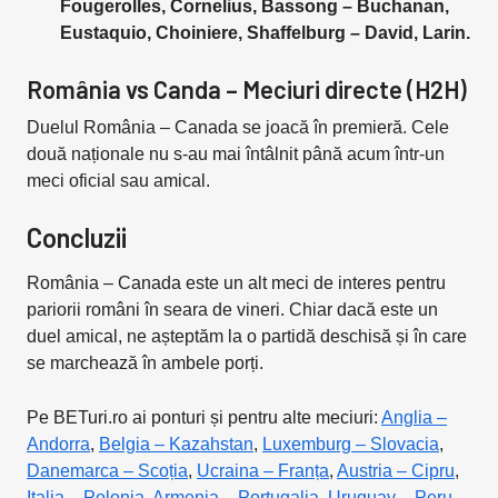
Fougerolles, Cornelius, Bassong – Buchanan,
Eustaquio, Choiniere, Shaffelburg – David, Larin.
România vs Canda – Meciuri directe (H2H)
Duelul România – Canada se joacă în premieră. Cele
două naționale nu s-au mai întâlnit până acum într-un
meci oficial sau amical.
Concluzii
România – Canada este un alt meci de interes pentru
pariorii români în seara de vineri. Chiar dacă este un
duel amical, ne așteptăm la o partidă deschisă și în care
se marchează în ambele porți.
Pe BETuri.ro ai ponturi și pentru alte meciuri:
Anglia –
Andorra
,
Belgia – Kazahstan
,
Luxemburg – Slovacia
,
Danemarca – Scoția
,
Ucraina – Franța
,
Austria – Cipru
,
Italia – Polonia
,
Armenia – Portugalia
,
Uruguay – Peru
,