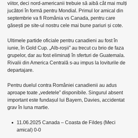
viitor, deci nord-americanii trebuie să aibă cât mai mulți
jucători în formă pentru Mondial. Primul lor amical din
septembrie va fi România vs Canada, pentru care
găsești pe site-ul nostru cele mai bune pariuri și cote.
Ultimele partide oficiale pentru canadieni au fost în
iunie, în Gold Cup. „Alb-roșii” au trecut cu brio de faza
grupelor, dar au fost eliminați în sferturi de Guatemala.
Rivalii din America Centrală s-au impus la loviturile de
departajare.
Pentru duelul contra României canadienii au adus
aproape toate „vedetele” disponibile. Singurul absent
important este fundașul lui Bayern, Davies, accidentat
grav în luna martie.
11.06.2025 Canada – Coasta de Fildeș (Meci
amical) 0-0