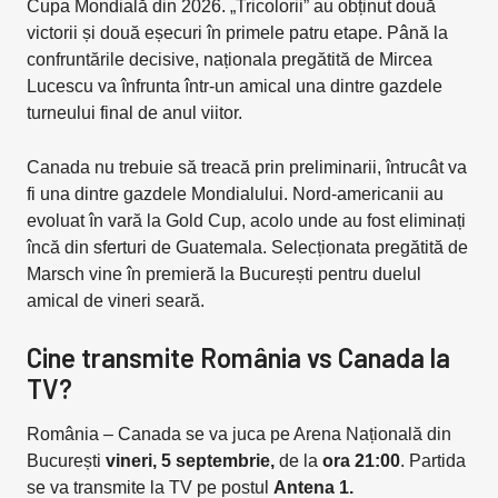
Cupa Mondială din 2026. „Tricolorii” au obținut două
victorii și două eșecuri în primele patru etape. Până la
confruntările decisive, naționala pregătită de Mircea
Lucescu va înfrunta într-un amical una dintre gazdele
turneului final de anul viitor.
Canada nu trebuie să treacă prin preliminarii, întrucât va
fi una dintre gazdele Mondialului. Nord-americanii au
evoluat în vară la Gold Cup, acolo unde au fost eliminați
încă din sferturi de Guatemala. Selecționata pregătită de
Marsch vine în premieră la București pentru duelul
amical de vineri seară.
Cine transmite România vs Canada la
TV?
România – Canada se va juca pe Arena Națională din
București
vineri, 5 septembrie,
de la
ora 21:00
. Partida
se va transmite la TV pe postul
Antena 1.