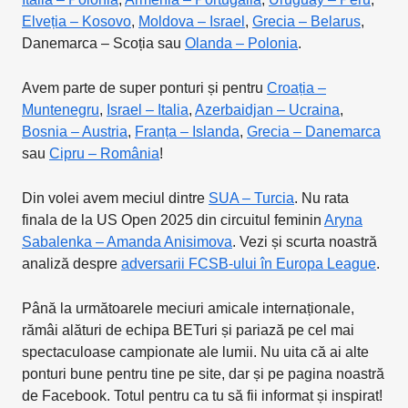
Elveția – Kosovo
,
Moldova – Israel
,
Grecia – Belarus
,
Danemarca – Scoția sau
Olanda – Polonia
.
Avem parte de super ponturi și pentru
Croația –
Muntenegru
,
Israel – Italia
,
Azerbaidjan – Ucraina
,
Bosnia – Austria
,
Franța – Islanda
,
Grecia – Danemarca
sau
Cipru – România
!
Din volei avem meciul dintre
SUA – Turcia
. Nu rata
finala de la US Open 2025 din circuitul feminin
Aryna
Sabalenka – Amanda Anisimova
. Vezi și scurta noastră
analiză despre
adversarii FCSB-ului în Europa League
.
Până la următoarele meciuri amicale internaționale,
rămâi alături de echipa BETuri și pariază pe cel mai
spectaculoase campionate ale lumii. Nu uita că ai alte
ponturi bune pentru tine pe site, dar și pe pagina noastră
de Facebook. Totul pentru ca tu să fii informat și inspirat!