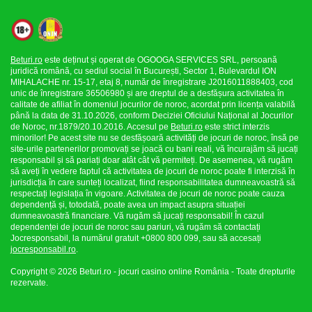
Beturi.ro
este deținut și operat de OGOOGA SERVICES SRL, persoană
juridică română, cu sediul social în București, Sector 1, Bulevardul ION
MIHALACHE nr. 15-17, etaj 8, număr de înregistrare J2016011888403, cod
unic de înregistrare 36506980 și are dreptul de a desfășura activitatea în
calitate de afiliat în domeniul jocurilor de noroc, acordat prin licența valabilă
până la data de 31.10.2026, conform Deciziei Oficiului Național al Jocurilor
de Noroc, nr.1879/20.10.2016. Accesul pe
Beturi.ro
este strict interzis
minorilor! Pe acest site nu se desfășoară activități de jocuri de noroc, însă pe
site-urile partenerilor promovați se joacă cu bani reali, vă încurajăm să jucați
responsabil și să pariați doar atât cât vă permiteți. De asemenea, vă rugăm
să aveți în vedere faptul că activitatea de jocuri de noroc poate fi interzisă în
jurisdicția în care sunteți localizat, fiind responsabilitatea dumneavoastră să
respectați legislația în vigoare. Activitatea de jocuri de noroc poate cauza
dependență și, totodată, poate avea un impact asupra situației
dumneavoastră financiare. Vă rugăm să jucați responsabil! În cazul
dependenței de jocuri de noroc sau pariuri, vă rugăm să contactați
Jocresponsabil, la numărul gratuit +0800 800 099, sau să accesați
jocresponsabil.ro
.
Copyright © 2026 Beturi.ro - jocuri casino online România - Toate drepturile
rezervate.