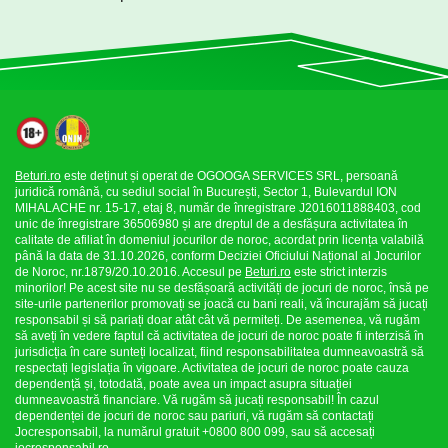
Beturi.ro
este deținut și operat de OGOOGA SERVICES SRL, persoană
juridică română, cu sediul social în București, Sector 1, Bulevardul ION
MIHALACHE nr. 15-17, etaj 8, număr de înregistrare J2016011888403, cod
unic de înregistrare 36506980 și are dreptul de a desfășura activitatea în
calitate de afiliat în domeniul jocurilor de noroc, acordat prin licența valabilă
până la data de 31.10.2026, conform Deciziei Oficiului Național al Jocurilor
de Noroc, nr.1879/20.10.2016. Accesul pe
Beturi.ro
este strict interzis
minorilor! Pe acest site nu se desfășoară activități de jocuri de noroc, însă pe
site-urile partenerilor promovați se joacă cu bani reali, vă încurajăm să jucați
responsabil și să pariați doar atât cât vă permiteți. De asemenea, vă rugăm
să aveți în vedere faptul că activitatea de jocuri de noroc poate fi interzisă în
jurisdicția în care sunteți localizat, fiind responsabilitatea dumneavoastră să
respectați legislația în vigoare. Activitatea de jocuri de noroc poate cauza
dependență și, totodată, poate avea un impact asupra situației
dumneavoastră financiare. Vă rugăm să jucați responsabil! În cazul
dependenței de jocuri de noroc sau pariuri, vă rugăm să contactați
Jocresponsabil, la numărul gratuit +0800 800 099, sau să accesați