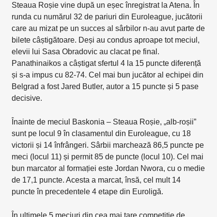
Steaua Roșie vine după un eșec înregistrat la Atena. În
runda cu numărul 32 de pariuri din Euroleague, jucătorii
care au mizat pe un succes al sârbilor n-au avut parte de
bilete câștigătoare. Deși au condus aproape tot meciul,
elevii lui Sasa Obradovic au clacat pe final.
Panathinaikos a câștigat sfertul 4 la 15 puncte diferență
și s-a impus cu 82-74. Cel mai bun jucător al echipei din
Belgrad a fost Jared Butler, autor a 15 puncte și 5 pase
decisive.
Înainte de meciul Baskonia – Steaua Roșie, „alb-roșii”
sunt pe locul 9 în clasamentul din Euroleague, cu 18
victorii și 14 înfrângeri. Sârbii marchează 86,5 puncte pe
meci (locul 11) și permit 85 de puncte (locul 10). Cel mai
bun marcator al formației este Jordan Nwora, cu o medie
de 17,1 puncte. Acesta a marcat, însă, cel mult 14
puncte în precedentele 4 etape din Euroligă.
În ultimele 5 meciuri din cea mai tare competiție de