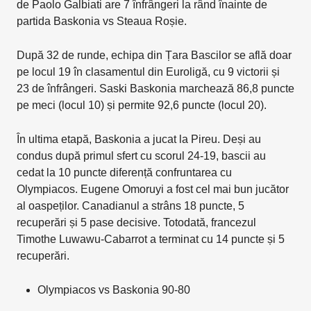
de Paolo Galbiati are 7 înfrângeri la rând înainte de
partida Baskonia vs Steaua Roșie.
După 32 de runde, echipa din Țara Bascilor se află doar
pe locul 19 în clasamentul din Euroligă, cu 9 victorii și
23 de înfrângeri. Saski Baskonia marchează 86,8 puncte
pe meci (locul 10) și permite 92,6 puncte (locul 20).
În ultima etapă, Baskonia a jucat la Pireu. Deși au
condus după primul sfert cu scorul 24-19, bascii au
cedat la 10 puncte diferență confruntarea cu
Olympiacos. Eugene Omoruyi a fost cel mai bun jucător
al oaspeților. Canadianul a strâns 18 puncte, 5
recuperări și 5 pase decisive. Totodată, francezul
Timothe Luwawu-Cabarrot a terminat cu 14 puncte și 5
recuperări.
Olympiacos vs Baskonia 90-80