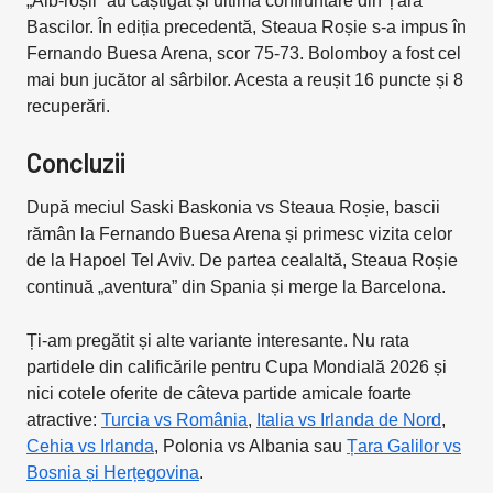
„Alb-roșii” au câștigat și ultima confruntare din Țara
Bascilor. În ediția precedentă, Steaua Roșie s-a impus în
Fernando Buesa Arena, scor 75-73. Bolomboy a fost cel
mai bun jucător al sârbilor. Acesta a reușit 16 puncte și 8
recuperări.
Concluzii
După meciul Saski Baskonia vs Steaua Roșie, bascii
rămân la Fernando Buesa Arena și primesc vizita celor
de la Hapoel Tel Aviv. De partea cealaltă, Steaua Roșie
continuă „aventura” din Spania și merge la Barcelona.
Ți-am pregătit și alte variante interesante. Nu rata
partidele din calificările pentru Cupa Mondială 2026 și
nici cotele oferite de câteva partide amicale foarte
atractive:
Turcia vs România
,
Italia vs Irlanda de Nord
,
Cehia vs Irlanda
, Polonia vs Albania sau
Țara Galilor vs
Bosnia și Herțegovina
.