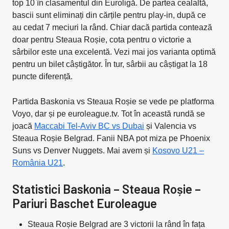
top 10 în clasamentul din Euroligă. De partea cealaltă,
bascii sunt eliminați din cărțile pentru play-in, după ce
au cedat 7 meciuri la rând. Chiar dacă partida contează
doar pentru Steaua Roșie, cota pentru o victorie a
sârbilor este una excelentă. Vezi mai jos varianta optimă
pentru un bilet câștigător. În tur, sârbii au câștigat la 18
puncte diferență.
Partida Baskonia vs Steaua Roșie se vede pe platforma
Voyo, dar și pe euroleague.tv. Tot în această rundă se
joacă
Maccabi Tel-Aviv BC vs Dubai
și Valencia vs
Steaua Roșie Belgrad. Fanii NBA pot miza pe Phoenix
Suns vs Denver Nuggets. Mai avem și
Kosovo U21 –
România U21
.
Statistici Baskonia – Steaua Roșie –
Pariuri Baschet Euroleague
Steaua Roșie Belgrad are 3 victorii la rând în fața