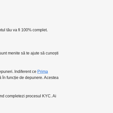
ontul tău va fi 100% complet.
sunt menite să te ajute să cunoști
puneri. Indiferent ce
Prima
ă în funcție de depunere. Acestea
când completezi procesul KYC. Ai