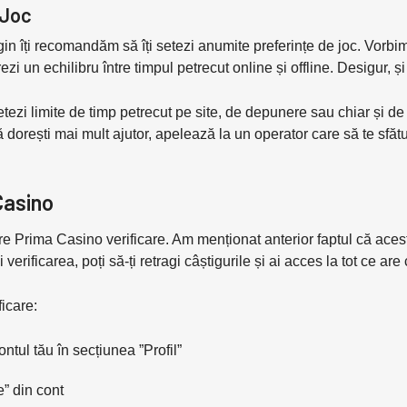
 Joc
gin îți recomandăm să îți setezi anumite preferințe de joc. Vorb
zi un echilibru între timpul petrecut online și offline. Desigur, și
setezi limite de timp petrecut pe site, de depunere sau chiar și de
că dorești mai mult ajutor, apelează la un operator care să te sfă
Casino
Prima Casino verificare. Am menționat anterior faptul că acest p
erificarea, poți să-ți retragi câștigurile și ai acces la tot ce are 
ficare:
contul tău în secțiunea ”Profil”
” din cont