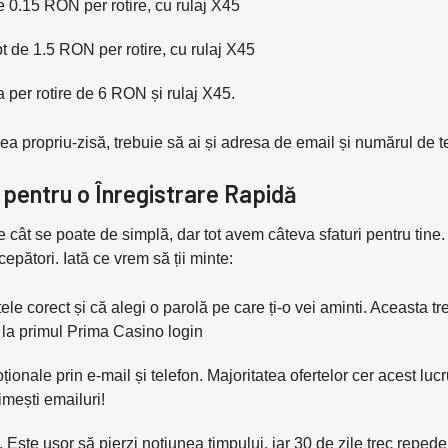
 0.15 RON per rotire, cu rulaj X45
t de 1.5 RON per rotire, cu rulaj X45
 per rotire de 6 RON și rulaj X45.
rea propriu-zisă, trebuie să ai și adresa de email și numărul de t
 pentru o Înregistrare Rapidă
e cât se poate de simplă, dar tot avem câteva sfaturi pentru tine
cepători. Iată ce vrem să ții minte:
ele corect și că alegi o parolă pe care ți-o vei aminti. Aceasta tr
de la primul Prima Casino login
nale prin e-mail și telefon. Majoritatea ofertelor cer acest lucru
imești emailuri!
. Este ușor să pierzi noțiunea timpului, iar 30 de zile trec repede.