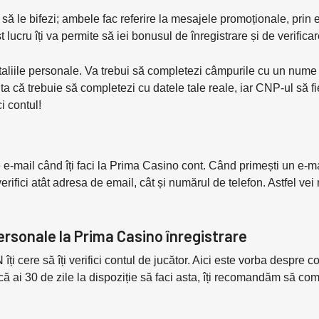
ă le bifezi; ambele fac referire la mesajele promoționale, prin e-m
lucru îți va permite să iei bonusul de înregistrare și de verific
etaliile personale. Va trebui să completezi câmpurile cu un nume d
ita că trebuie să completezi cu datele tale reale, iar CNP-ul să fi
i contul!
 de e-mail când îți faci la Prima Casino cont. Când primești un e-m
 verifici atât adresa de email, cât și numărul de telefon. Astfel v
ersonale la Prima Casino înregistrare
ți cere să îți verifici contul de jucător. Aici este vorba despre con
ă ai 30 de zile la dispoziție să faci asta, îți recomandăm să c