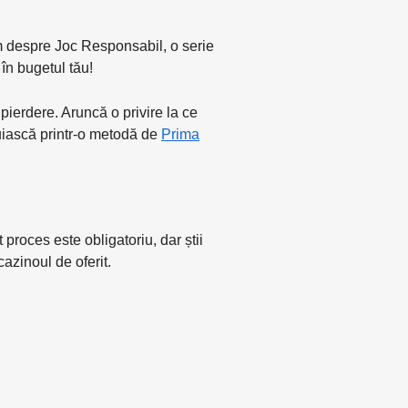
im despre Joc Responsabil, o serie
 în bugetul tău!
 pierdere. Aruncă o privire la ce
tuiască printr-o metodă de
Prima
roces este obligatoriu, dar știi
cazinoul de oferit.