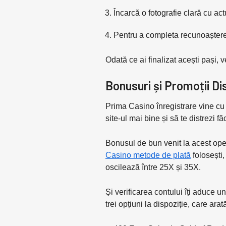
Încarcă o fotografie clară cu act
Pentru a completa recunoașterea 
Odată ce ai finalizat acești pași, 
Bonusuri și Promoții Dis
Prima Casino înregistrare vine cu 
site-ul mai bine și să te distrezi 
Bonusul de bun venit la acest ope
Casino metode de plată
folosești
oscilează între 25X și 35X.
Și verificarea contului îți aduce 
trei opțiuni la dispoziție, care ara