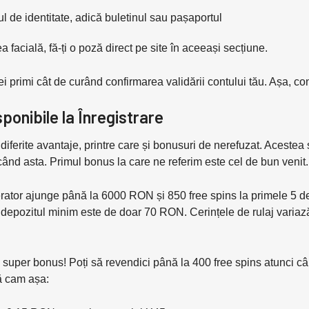
ul de identitate, adică buletinul sau pașaportul
facială, fă-ți o poză direct pe site în aceeași secțiune.
vei primi cât de curând confirmarea validării contului tău. Așa, c
ponibile la Înregistrare
diferite avantaje, printre care și bonusuri de nerefuzat. Acestea 
făcând asta. Primul bonus la care ne referim este cel de bun venit.
rator ajunge până la 6000 RON și 850 free spins la primele 5 de
, depozitul minim este de doar 70 RON. Cerințele de rulaj variaz
un super bonus! Poți să revendici până la 400 free spins atunci 
tă cam așa: