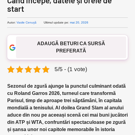
Când începe, datele și orele de
start
Autor:
Vasile Cenușă
Ultimul update pe:
mai 20, 2026
ADAUGĂ BETURI CA SURSĂ
PREFERATĂ
5/5 - (1 vote)
Sezonul de zgură ajunge la punctul culminant odată
cu Roland Garros 2026, turneul care transformă
Parisul, timp de aproape trei săptămâni, în capitala
mondială a tenisului. Al doilea Grand Slam al anului
aduce din nou pe aceeași scenă cei mai buni jucători
din ATP și WTA, confruntări spectaculoase pe zgură
și șansa unor noi capitole memorabile în istoria