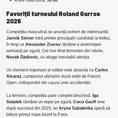
finala masculină:
16:00
Favoriții turneului Roland Garros
2026
Competiția masculină se anunță extrem de interesantă.
Jannik Sinner
intră printre principalii candidați la trofeu,
în timp ce
Alexander Zverev
rămâne o amenințare
serioasă pe zgură. Cel mai titrat tenismen din istorie,
Novak Djokovic,
va atrage inevitabil atenția.
Un element important al ediției este absența lui
Carlos
Alcaraz
, campionul ultimelor două ediții de French
Open, indisponibil din cauza unei accidentări.
La feminin, competiția pare complet deschisă.
Iga
Swiatek
rămâne un reper pe zgură,
Coco Gauff
vine
după succesul din 2025, iar
Aryna Sabalenka
speră să
bifeze primul mare triumf la Paris.