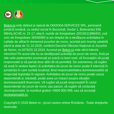
Beturi.ro
este deținut și operat de OGOOGA SERVICES SRL, persoană
juridică română, cu sediul social în București, Sector 1, Bulevardul ION
MIHALACHE nr. 15-17, etaj 8, număr de înregistrare J2016011888403, cod
unic de înregistrare 36506980 și are dreptul de a desfășura activitatea în
calitate de afiliat în domeniul jocurilor de noroc, acordat prin licența valabilă
până la data de 31.10.2026, conform Deciziei Oficiului Național al Jocurilor
de Noroc, nr.1879/20.10.2016. Accesul pe
Beturi.ro
este strict interzis
minorilor! Pe acest site nu se desfășoară activități de jocuri de noroc, însă pe
site-urile partenerilor promovați se joacă cu bani reali, vă încurajăm să jucați
responsabil și să pariați doar atât cât vă permiteți. De asemenea, vă rugăm
să aveți în vedere faptul că activitatea de jocuri de noroc poate fi interzisă în
jurisdicția în care sunteți localizat, fiind responsabilitatea dumneavoastră să
respectați legislația în vigoare. Activitatea de jocuri de noroc poate cauza
dependență și, totodată, poate avea un impact asupra situației
dumneavoastră financiare. Vă rugăm să jucați responsabil! În cazul
dependenței de jocuri de noroc sau pariuri, vă rugăm să contactați
Jocresponsabil, la numărul gratuit +0800 800 099, sau să accesați
jocresponsabil.ro
.
Copyright © 2026 Beturi.ro - jocuri casino online România - Toate drepturile
rezervate.