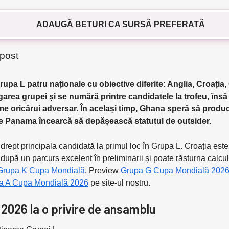
ADAUGĂ BETURI CA SURSĂ PREFERATĂ
 post
pa L patru naționale cu obiective diferite: Anglia, Croația
igarea grupei și se numără printre candidatele la trofeu, însă
 oricărui adversar. În același timp, Ghana speră să producă
p ce Panama încearcă să depășească statutul de outsider.
drept principala candidată la primul loc în Grupa L. Croația este
upă un parcurs excelent în preliminarii și poate răsturna calcul
Grupa K Cupa Mondială
, Preview
Grupa G Cupa Mondială 202
a A Cupa Mondială 2026
pe site-ul nostru.
2026 la o privire de ansamblu