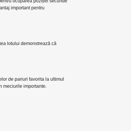
pentru ocuparea poziției secunde
vantaj important pentru
tatea lotului demonstrează că
r de pariuri favorita la ultimul
n meciurile importante.