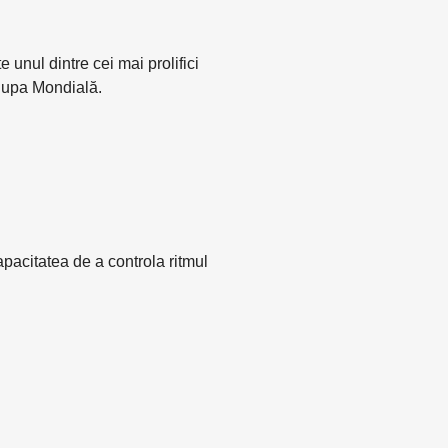
unul dintre cei mai prolifici
 Cupa Mondială.
apacitatea de a controla ritmul