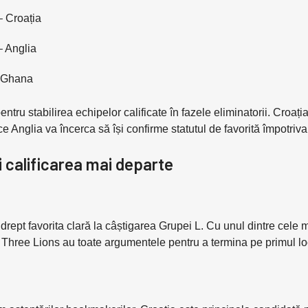
 Croația
 Anglia
– Ghana
entru stabilirea echipelor calificate în fazele eliminatorii. Croaț
ce Anglia va încerca să își confirme statutul de favorită împotri
i calificarea mai departe
rept favorita clară la câștigarea Grupei L. Cu unul dintre cele ma
hree Lions au toate argumentele pentru a termina pe primul lo