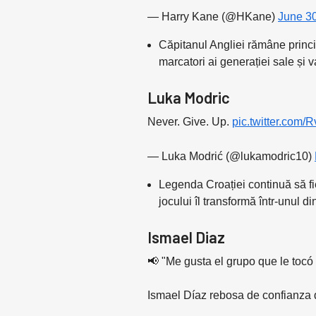
— Harry Kane (@HKane)
June 3
Căpitanul Angliei rămâne princip
marcatori ai generației sale și
Luka Modric
Never. Give. Up.
pic.twitter.com
— Luka Modrić (@lukamodric10)
Legenda Croației continuă să fie
jocului îl transformă într-unul di
Ismael Diaz
📢 "Me gusta el grupo que le toc
Ismael Díaz rebosa de confianza 