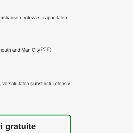
istiansen. Viteza și capacitatea
emouth and Man City 🇬🇭
versatilitatea și instinctul ofensiv
i gratuite