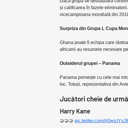
Dacă grupa se desfășoară conform 
și calificarea în fazele eliminator
vicecampioana mondială din 201
Surpriza din Grupa L Cupa Mon
Ghana poate fi echipa care răstoar
africanii au resursele necesare pen
Outsiderul grupei – Panama
Panama pornește cu cele mai mici ș
loc. Totuși, reprezentativa din Am
Jucători cheie de urmă
Harry Kane
🤝🤝🤝
pic.twitter.com/A0wictYsJ