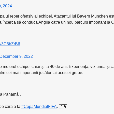
0, 2024
alul reper ofensiv al echipei. Atacantul lui Bayern Munchen este 
 va încerca să conducă Anglia către un nou parcurs important la
/Rv3C6bZrB6
December 9, 2022
 motorul echipei chiar și la 40 de ani. Experiența, viziunea și c
ntre cei mai importanți jucători ai acestei grupe.
ó a Panamá".
de cara a la
#CopaMundialFIFA
. 🇵🇦