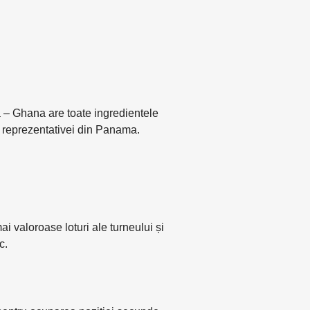
ia – Ghana are toate ingredientele
va reprezentativei din Panama.
i valoroase loturi ale turneului și
c.