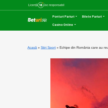
Licență
Joc responsabil
Ponturi Pariuri
Bilete Pariuri
Casino Online
Acasă
Stiri Sport
Echipe din România care au reu