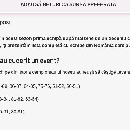
ADAUGĂ BETURI CA SURSĂ PREFERATĂ
 post
t în acest sezon prima echipă după mai bine de un deceniu 
, îți prezentăm lista completă cu echipe din România care a
au cucerit un event?
hipe din istoria campionatului nostru au reușit să câștige „event
-89, 86-87, 84-85, 75-76, 51-52, 50-51)
3-84, 81-82, 63-64)
0-91, 80-81)