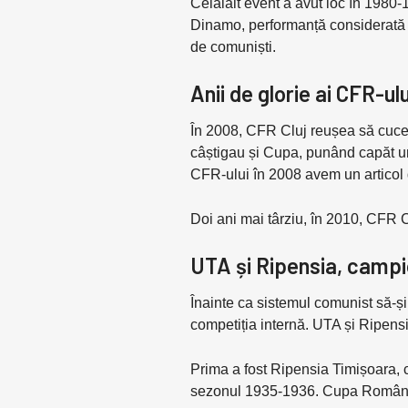
Celălalt event a avut loc în 1980-
Dinamo, performanță considerată la
de comuniști.
Anii de glorie ai CFR-u
În 2008, CFR Cluj reușea să cucere
câștigau și Cupa, punând capăt unu
CFR-ului în 2008 avem un articol 
Doi ani mai târziu, în 2010, CFR 
UTA și Ripensia, campi
Înainte ca sistemul comunist să-ș
competiția internă. UTA și Ripens
Prima a fost Ripensia Timișoara, c
sezonul 1935-1936. Cupa României e