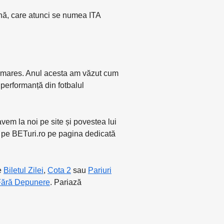
ană, care atunci se numea ITA
palmares. Anul acesta am văzut cum
 performanță din fotbalul
em la noi pe site și povestea lui
te pe BETuri.ro pe pagina dedicată
le
Biletul Zilei
,
Cota 2
sau
Pariuri
Fără Depunere
. Pariază