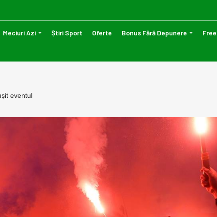
Meciuri Azi
Știri Sport
Oferte
Bonus Fără Depunere
Free
șit eventul