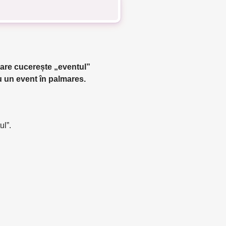
care cucerește „eventul”
u un event în palmares.
ul”.