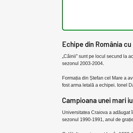
Echipe din România cu 
„Câinii” sunt pe locul secund la a
sezonul 2003-2004.
Formația din Ștefan cel Mare a avu
fost arma letală a echipei. Ionel
Campioana unei mari iu
Universitatea Craiova a adăugat î
sezonul 1990-1991, anul de grație 