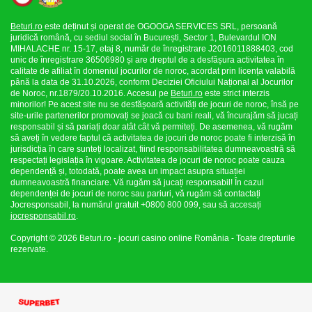
Beturi.ro
este deținut și operat de OGOOGA SERVICES SRL, persoană
juridică română, cu sediul social în București, Sector 1, Bulevardul ION
MIHALACHE nr. 15-17, etaj 8, număr de înregistrare J2016011888403, cod
unic de înregistrare 36506980 și are dreptul de a desfășura activitatea în
calitate de afiliat în domeniul jocurilor de noroc, acordat prin licența valabilă
până la data de 31.10.2026, conform Deciziei Oficiului Național al Jocurilor
de Noroc, nr.1879/20.10.2016. Accesul pe
Beturi.ro
este strict interzis
minorilor! Pe acest site nu se desfășoară activități de jocuri de noroc, însă pe
site-urile partenerilor promovați se joacă cu bani reali, vă încurajăm să jucați
responsabil și să pariați doar atât cât vă permiteți. De asemenea, vă rugăm
să aveți în vedere faptul că activitatea de jocuri de noroc poate fi interzisă în
jurisdicția în care sunteți localizat, fiind responsabilitatea dumneavoastră să
respectați legislația în vigoare. Activitatea de jocuri de noroc poate cauza
dependență și, totodată, poate avea un impact asupra situației
dumneavoastră financiare. Vă rugăm să jucați responsabil! În cazul
dependenței de jocuri de noroc sau pariuri, vă rugăm să contactați
Jocresponsabil, la numărul gratuit +0800 800 099, sau să accesați
jocresponsabil.ro
.
Copyright © 2026 Beturi.ro - jocuri casino online România - Toate drepturile
rezervate.