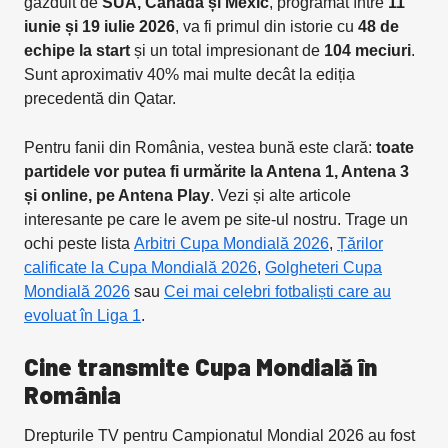
găzduit de
SUA, Canada și Mexic
, programat între
11
iunie și 19 iulie 2026
, va fi primul din istorie cu
48 de
echipe la start
și un total impresionant de
104 meciuri
.
Sunt aproximativ 40% mai multe decât la ediția
precedentă din Qatar.
Pentru fanii din România, vestea bună este clară:
toate
partidele vor putea fi urmărite la Antena 1, Antena 3
și online, pe Antena Play
. Vezi și alte articole
interesante pe care le avem pe site-ul nostru. Trage un
ochi peste lista
Arbitri Cupa Mondială 2026
,
Țărilor
calificate la Cupa Mondială 2026
,
Golgheteri Cupa
Mondială 2026
sau
Cei mai celebri fotbaliști care au
evoluat în Liga 1
.
Cine transmite Cupa Mondială în
România
Drepturile TV pentru Campionatul Mondial 2026 au fost