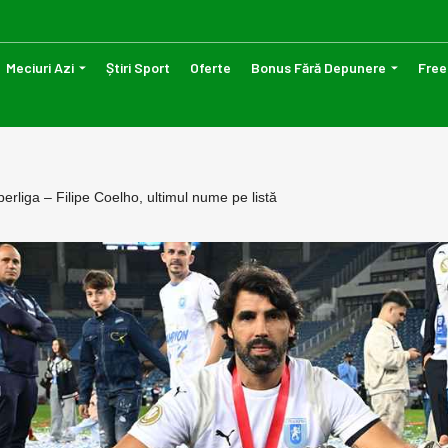
Meciuri Azi
Știri Sport
Oferte
Bonus Fără Depunere
Free
perliga – Filipe Coelho, ultimul nume pe listă