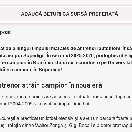
ADAUGĂ BETURI CA SURSĂ PREFERATĂ
 post
 de-a lungul timpului mai ales de antrenori autohtoni, însă a
nta asupra Superligii. În sezonul 2025-2026, portughezul Fil
vine campion în România, după ce a condus-o pe Universitatea
străini campioni în Superliga!
ntrenor străin campion în noua eră
ele mai sonore nume care au ajuns în fotbalul românesc după anu
zonul 2004-2005 și a avut un impact imediat.
urești a practicat un fotbal ofensiv și a avut un parcurs foart
uși, relația dintre Walter Zenga și Gigi Becali s-a deteriorat rapid