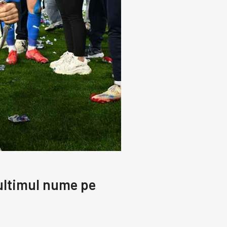
 ultimul nume pe