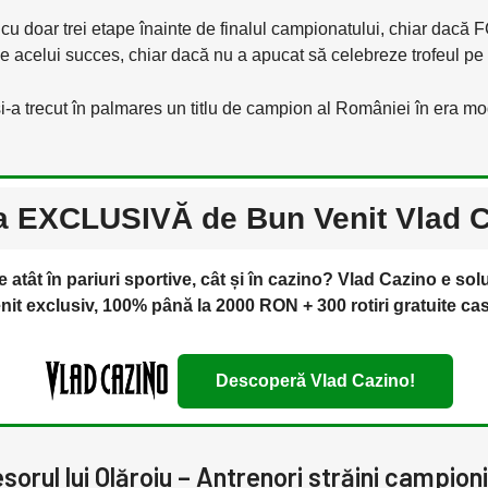
, cu doar trei etape înainte de finalul campionatului, chiar dacă
ele acelui succes, chiar dacă nu a apucat să celebreze trofeul pe
 și-a trecut în palmares un titlu de campion al României în era m
a EXCLUSIVĂ de Bun Venit Vlad 
 atât în pariuri sportive, cât și în cazino? Vlad Cazino e sol
nit exclusiv, 100% până la 2000 RON + 300 rotiri gratuite ca
Descoperă Vlad Cazino!
orul lui Olăroiu – Antrenori străini campioni