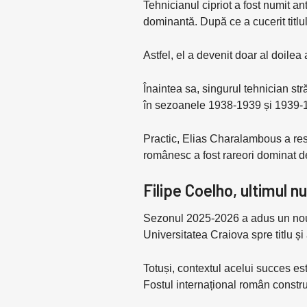
Tehnicianul cipriot a fost numit an
dominantă. După ce a cucerit titl
Astfel, el a devenit doar al doilea
Înaintea sa, singurul tehnician s
în sezoanele 1938-1939 și 1939-
Practic, Elias Charalambous a resc
românesc a fost rareori dominat de
Filipe Coelho, ultimul n
Sezonul 2025-2026 a adus un nou n
Universitatea Craiova spre titlu și a
Totuși, contextul acelui succes es
Fostul internațional român constru