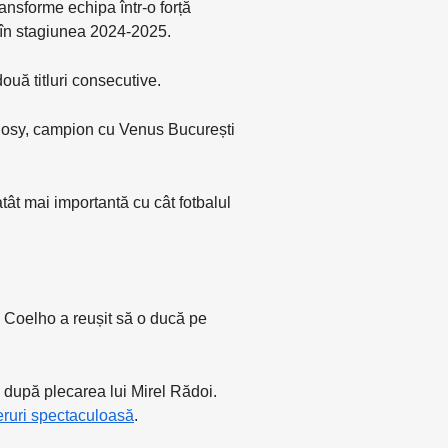
ransforme echipa într-o forță
 în stagiunea 2024-2025.
ouă titluri consecutive.
anosy, campion cu Venus București
ât mai importantă cu cât fotbalul
 Coelho a reușit să o ducă pe
 după plecarea lui Mirel Rădoi.
eruri spectaculoasă
.