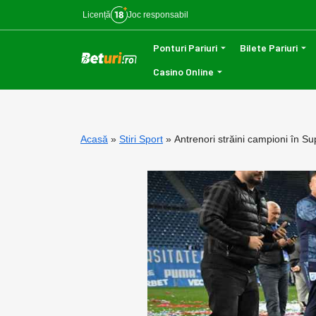
Licență
Joc responsabil
Ponturi Pariuri
Bilete Pariuri
Casino Online
Acasă
Stiri Sport
Antrenori străini campioni în Su