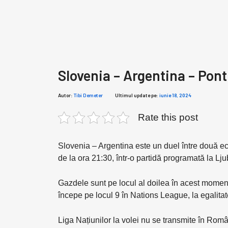
Slovenia – Argentina – Pont
Autor:
Tibi Demeter
Ultimul update pe:
iunie 18, 2024
Rate this post
Slovenia – Argentina este un duel între două e
de la ora 21:30, într-o partidă programată la Lju
Gazdele sunt pe locul al doilea în acest moment 
începe pe locul 9 în Nations League, la egalita
Liga Națiunilor la volei nu se transmite în Româ