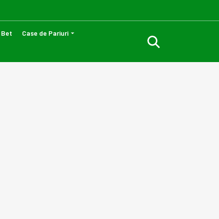
 Bet
Case de Pariuri