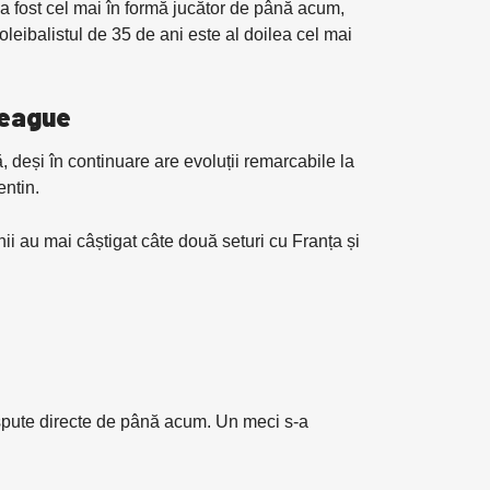
 a fost cel mai în formă jucător de până acum,
oleibalistul de 35 de ani este al doilea cel mai
League
, deși în continuare are evoluții remarcabile la
entin.
i au mai câștigat câte două seturi cu Franța și
dispute directe de până acum. Un meci s-a