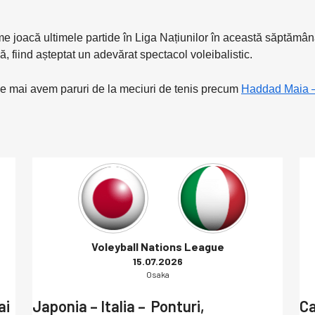
e joacă ultimele partide în Liga Națiunilor în această săptămân
 fiind așteptat un adevărat spectacol voleibalistic.
ile mai avem paruri de la meciuri de tenis precum
Haddad Maia 
Voleyball Nations League
15.07.2026
Osaka
ai
Japonia – Italia – Ponturi,
Ca