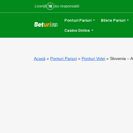
Licență
Joc responsabil
Ponturi Pariuri
Bilete Pariuri
Casino Online
Acasă
Ponturi Pariuri
Ponturi Volei
Slovenia – A