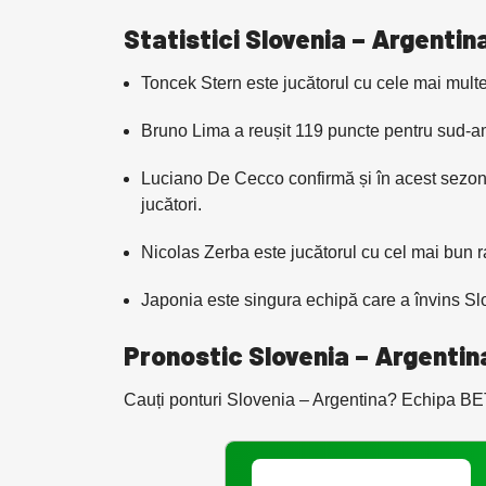
Statistici Slovenia – Argentin
Toncek Stern este jucătorul cu cele mai mult
Bruno Lima a reușit 119 puncte pentru sud-am
Luciano De Cecco confirmă și în acest sezon c
jucători.
Nicolas Zerba este jucătorul cu cel mai bun r
Japonia este singura echipă care a învins Sl
Pronostic Slovenia – Argentin
Cauți ponturi Slovenia – Argentina? Echipa BETu