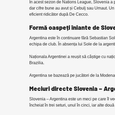
În acest sezon de Nations League, Slovenia a pi
dar cifre bune au avut și Cebulj sau Urnaut. Un r
eficient ridicător după De Cecco.
Formă oaspeți îniante de Slov
Argentina este în continuare fără Sebastian Sole
echipa de club. În absența lui Sole de la argen
Naționala Argentinei a reușit să câștige cu na
Brazilia.
Argentina se bazează pe jucători de la Modena,
Meciuri directe Slovenia – Arg
Slovenia – Argentina este un meci pe care îl ve
încheiat în trei seturi, unul în cinci, iar alte două