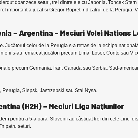
erdut doar zece seturi, trei dintre ele cu Japonia. Toncek Stern
ol important a jucat și Gregor Ropret, ridicătrul de la Perugia. V
enia – Argentina – Meciuri Volei Nations 
. Jucătorul celor de la Perugia s-a retras de la echipa națională
tinieni s-au remarcat jucători precum Lima, Loser, Conte sau Vic
ționale precum Germania, Iran, Canada sau Serbia. Sud-americani
 Perugia, Slepsk, Jastrzebski sau Stal Nysa.
entina (H2H) – Meciuri Liga Națiunilor
dem pentru a 5-a oară. Slovenii au câștigat trei din cele cinci 
 în patru seturi.