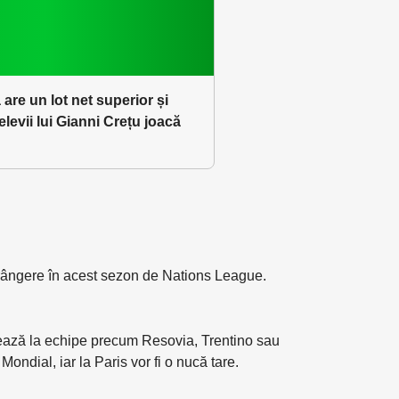
are un lot net superior și
levii lui Gianni Crețu joacă
nfrângere în acest sezon de Nations League.
luează la echipe precum Resovia, Trentino sau
ndial, iar la Paris vor fi o nucă tare.