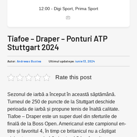
12:00 - Digi Sport, Prima Sport
Tiafoe – Draper – Ponturi ATP
Stuttgart 2024
Autor:
Andreeas Bustea
Ultimul update pe:
iunie 13, 2024
Rate this post
Sezonul de iarbă a început în această săptămână.
Turneul de 250 de puncte de la Stuttgart deschide
perioada de iarbă și propune tenis de înaltă calitate.
Tiafoe – Draper este un super duel din sferturile de
finală de la Boss Open. Americanul este campionul en-
titre și favoritul 4, în timp ce britanicul nu a câștigat