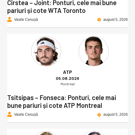
Cîrstea – Joint: Ponturi, cele mai bune
pariuri și cote WTA Toronto
Vasile Cenușă
august 5, 2026
ATP
05.08.2026
Montreal
Tsitsipas – Fonseca: Ponturi, cele mai
bune pariuri și cote ATP Montreal
Vasile Cenușă
august 5, 2026