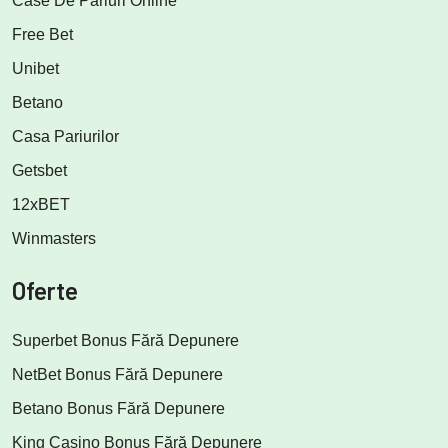
Case De Pariuri Online
Free Bet
Unibet
Betano
Casa Pariurilor
Getsbet
12xBET
Winmasters
Oferte
Superbet Bonus Fără Depunere
NetBet Bonus Fără Depunere
Betano Bonus Fără Depunere
King Casino Bonus Fără Depunere