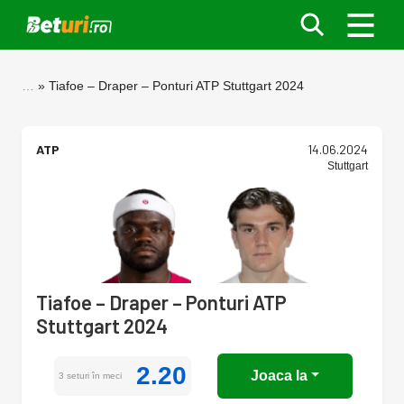
…
Tiafoe – Draper – Ponturi ATP Stuttgart 2024
ATP
14.06.2024
Stuttgart
Tiafoe – Draper – Ponturi ATP
Stuttgart 2024
2.20
Joaca la
3 seturi în meci