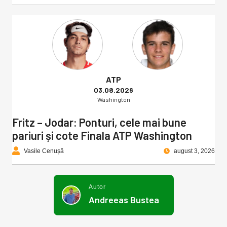
ATP
03.08.2026
Washington
Fritz – Jodar: Ponturi, cele mai bune
pariuri și cote Finala ATP Washington
Vasile Cenușă
august 3, 2026
Autor
Andreeas Bustea