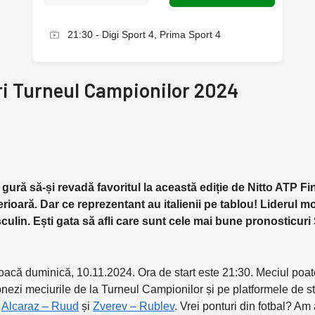
21:30 - Digi Sport 4, Prima Sport 4
ri Turneul Campionilor 2024
ură să-și revadă favoritul la această ediție de Nitto ATP Fin
terioară. Dar ce reprezentant au italienii pe tablou! Liderul 
asculin. Ești gata să afli care sunt cele mai bune pronosticuri
acă duminică, 10.11.2024. Ora de start este 21:30. Meciul poate 
zionezi meciurile de la Turneul Campionilor și pe platformele de
m
Alcaraz – Ruud
și
Zverev – Rublev
. Vrei ponturi din fotbal? Am