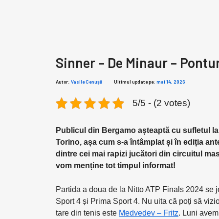
Sinner – De Minaur – Pontu
Autor:
Vasile Cenușă
Ultimul update pe:
mai 14, 2026
5/5 - (2 votes)
Publicul din Bergamo așteaptă cu sufletul la g
Torino, așa cum s-a întâmplat și în ediția an
dintre cei mai rapizi jucători din circuitul m
vom menține tot timpul informat!
Partida a doua de la Nitto ATP Finals 2024 se jo
Sport 4 și Prima Sport 4. Nu uita că poți să vi
tare din tenis este
Medvedev – Fritz
. Luni ave