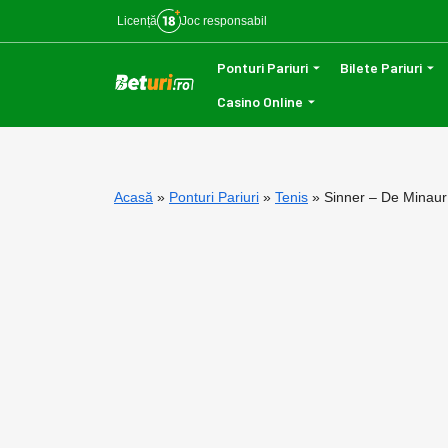
Licență
Joc responsabil
Ponturi Pariuri
Bilete Pariuri
Casino Online
Acasă
Ponturi Pariuri
Tenis
Sinner – De Minaur