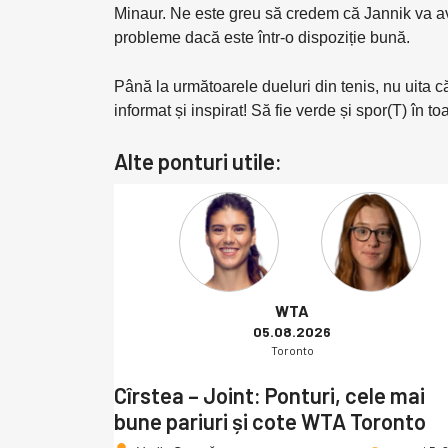
Minaur. Ne este greu să credem că Jannik va ave
probleme dacă este într-o dispoziție bună.
Până la următoarele dueluri din tenis, nu uita că
informat și inspirat! Să fie verde și spor(T) în toa
Alte ponturi utile:
WTA
05.08.2026
Toronto
Cîrstea – Joint: Ponturi, cele mai
bune pariuri și cote WTA Toronto