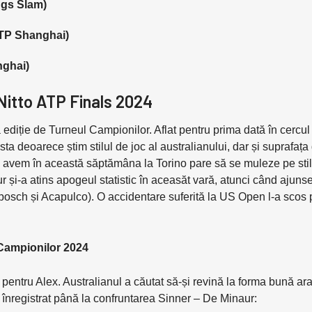
ngs Slam)
ATP Shanghai)
nghai)
Nitto ATP Finals 2024
ediție de Turneul Campionilor. Aflat pentru prima dată în cercul
a deoarece știm stilul de joc al australianului, dar și suprafața 
ce avem în această săptămâna la Torino pare să se muleze pe sti
r și-a atins apogeul statistic în aceasăt vară, atunci când ajun
osch și Acapulco). O accidentare suferită la US Open l-a scos p
 Campionilor 2024
pentru Alex. Australianul a căutat să-și revină la forma bună ara
a înregistrat până la confruntarea Sinner – De Minaur: