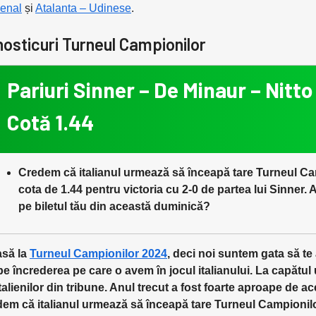
senal
și
Atalanta – Udinese
.
nosticuri Turneul Campionilor
Pariuri Sinner – De Minaur – Nitt
Cotă 1.44
Credem că italianul urmează să înceapă tare Turneul Cam
cota de 1.44 pentru victoria cu 2-0 de partea lui Sinner. 
pe biletul tău din această duminică?
asă la
Turneul Campionilor 2024
, deci noi suntem gata să te
e încrederea pe care o avem în jocul italianului. La capătu
 italienilor din tribune. Anul trecut a fost foarte aproape de
edem că italianul urmează să înceapă tare Turneul Campionilo