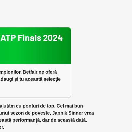
o ATP Finals 2024
pionilor. Betfair ne oferă
Adaugi și tu această selecție
 ajutăm cu ponturi de top. Cel mai bun
l unui sezon de poveste, Jannik Sinner vrea
 această performanță, dar de această dată,
r.