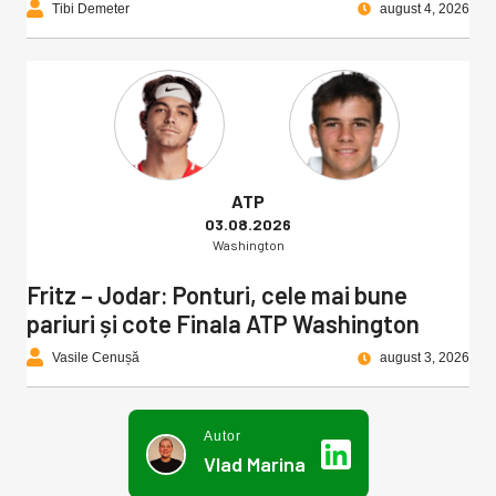
Tibi Demeter
august 4, 2026
ATP
03.08.2026
Washington
Fritz – Jodar: Ponturi, cele mai bune
pariuri și cote Finala ATP Washington
Vasile Cenușă
august 3, 2026
Autor
Vlad Marina