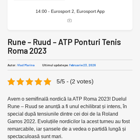
14:00 - Eurosport 2, Eurosport App
Rune – Ruud – ATP Ponturi Tenis
Roma 2023
Autor:
Vlad Marina
Ultimul update pe:
februarie 23, 2026
5/5 - (2 votes)
Avem o semifinală nordică la ATP Roma 2023! Duelul
Rune – Ruud se anunță a fi unul echilibrat și intens, în
special după tensiunile dintre cei doi de la Roland
Garros 2022. Evoluțiile nordicilor la acest turneu au fost
remarcabile, iar șansele de a vedea o partidă lungă și
spectaculoasă sunt mari.