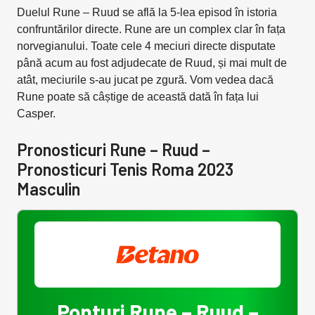
Duelul Rune – Ruud se află la 5-lea episod în istoria
confruntărilor directe. Rune are un complex clar în fața
norvegianului. Toate cele 4 meciuri directe disputate
până acum au fost adjudecate de Ruud, și mai mult de
atât, meciurile s-au jucat pe zgură. Vom vedea dacă
Rune poate să câștige de această dată în fața lui
Casper.
Pronosticuri Rune – Ruud –
Pronosticuri Tenis Roma 2023
Masculin
Ponturi Rune – Ruud –