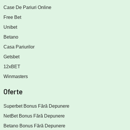
Case De Pariuri Online
Free Bet
Unibet
Betano
Casa Pariurilor
Getsbet
12xBET
Winmasters
Oferte
Superbet Bonus Fără Depunere
NetBet Bonus Fără Depunere
Betano Bonus Fără Depunere