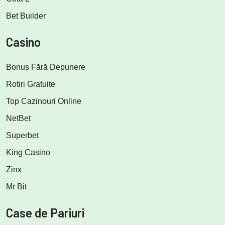
Bet Builder
Casino
Bonus Fără Depunere
Rotiri Gratuite
Top Cazinouri Online
NetBet
Superbet
King Casino
Zinx
Mr Bit
Case de Pariuri