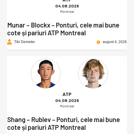
04.08.2026
Montreal
Munar – Blockx – Ponturi, cele mai bune
cote și pariuri ATP Montreal
Tibi Demeter
august 4, 2026
ATP
04.08.2026
Montreal
Shang – Rublev – Ponturi, cele mai bune
cote și pariuri ATP Montreal