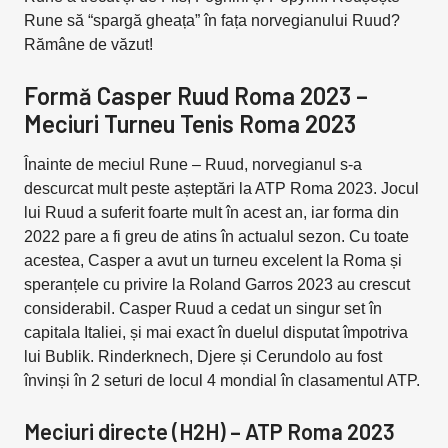
Rune să “spargă gheața” în fața norvegianului Ruud?
Rămâne de văzut!
Formă Casper Ruud Roma 2023 –
Meciuri Turneu Tenis Roma 2023
Înainte de meciul Rune – Ruud, norvegianul s-a
descurcat mult peste așteptări la ATP Roma 2023. Jocul
lui Ruud a suferit foarte mult în acest an, iar forma din
2022 pare a fi greu de atins în actualul sezon. Cu toate
acestea, Casper a avut un turneu excelent la Roma și
speranțele cu privire la Roland Garros 2023 au crescut
considerabil. Casper Ruud a cedat un singur set în
capitala Italiei, și mai exact în duelul disputat împotriva
lui Bublik. Rinderknech, Djere și Cerundolo au fost
învinși în 2 seturi de locul 4 mondial în clasamentul ATP.
Meciuri directe (H2H) – ATP Roma 2023