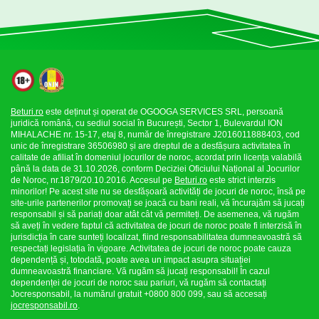
Beturi.ro
este deținut și operat de OGOOGA SERVICES SRL, persoană
juridică română, cu sediul social în București, Sector 1, Bulevardul ION
MIHALACHE nr. 15-17, etaj 8, număr de înregistrare J2016011888403, cod
unic de înregistrare 36506980 și are dreptul de a desfășura activitatea în
calitate de afiliat în domeniul jocurilor de noroc, acordat prin licența valabilă
până la data de 31.10.2026, conform Deciziei Oficiului Național al Jocurilor
de Noroc, nr.1879/20.10.2016. Accesul pe
Beturi.ro
este strict interzis
minorilor! Pe acest site nu se desfășoară activități de jocuri de noroc, însă pe
site-urile partenerilor promovați se joacă cu bani reali, vă încurajăm să jucați
responsabil și să pariați doar atât cât vă permiteți. De asemenea, vă rugăm
să aveți în vedere faptul că activitatea de jocuri de noroc poate fi interzisă în
jurisdicția în care sunteți localizat, fiind responsabilitatea dumneavoastră să
respectați legislația în vigoare. Activitatea de jocuri de noroc poate cauza
dependență și, totodată, poate avea un impact asupra situației
dumneavoastră financiare. Vă rugăm să jucați responsabil! În cazul
dependenței de jocuri de noroc sau pariuri, vă rugăm să contactați
Jocresponsabil, la numărul gratuit +0800 800 099, sau să accesați
jocresponsabil.ro
.