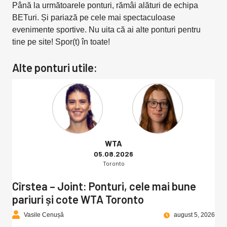
Până la următoarele ponturi, rămâi alături de echipa
BETuri. Și pariază pe cele mai spectaculoase
evenimente sportive. Nu uita că ai alte ponturi pentru
tine pe site! Spor(t) în toate!
Alte ponturi utile:
WTA
05.08.2026
Toronto
Cîrstea – Joint: Ponturi, cele mai bune
pariuri și cote WTA Toronto
Vasile Cenușă
august 5, 2026