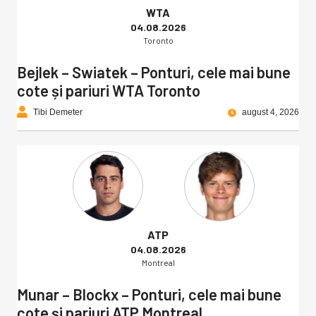
WTA
04.08.2026
Toronto
Bejlek – Swiatek – Ponturi, cele mai bune
cote și pariuri WTA Toronto
Tibi Demeter
august 4, 2026
ATP
04.08.2026
Montreal
Munar – Blockx – Ponturi, cele mai bune
cote și pariuri ATP Montreal