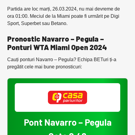
Partida are loc marți, 26.03.2024, nu mai devreme de
ora 01:00. Meciul de la Miami poate fi urmărit pe Digi
Sport, Superbet sau Betano.
Pronostic Navarro – Pegula –
Ponturi WTA Miami Open 2024
Cauți ponturi Navarro – Pegula? Echipa BETuri ți-a
pregătit cele mai bune pronosticuri:
Pont Navarro – Pegula