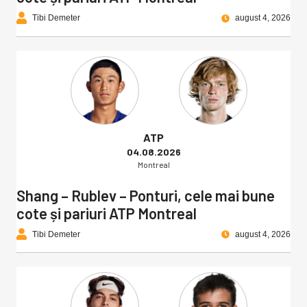
Tibi Demeter
august 4, 2026
ATP
04.08.2026
Montreal
Shang – Rublev – Ponturi, cele mai bune
cote și pariuri ATP Montreal
Tibi Demeter
august 4, 2026