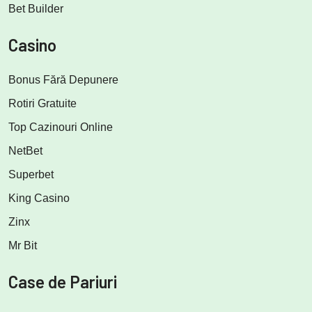
Bet Builder
Casino
Bonus Fără Depunere
Rotiri Gratuite
Top Cazinouri Online
NetBet
Superbet
King Casino
Zinx
Mr Bit
Case de Pariuri