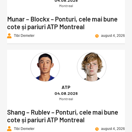
04.08.2026
Montreal
Munar – Blockx – Ponturi, cele mai bune
cote și pariuri ATP Montreal
Tibi Demeter
august 4, 2026
ATP
04.08.2026
Montreal
Shang – Rublev – Ponturi, cele mai bune
cote și pariuri ATP Montreal
Tibi Demeter
august 4, 2026