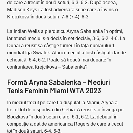
de care a trecut în două seturi, 6-3, 6-2. După aceea,
Madison Keys i-a fost adversară și pe care a învins-o
Krejcikova în două seturi, 7-6 (7-4), 6-3.
La Indian Wells a pierdut cu Aryna Sabalenka în optimi,
iar atunci meciul s-a decis în set decisiv, 3-6, 6-2, 4-6. La
Dubai a reușit să câștige turneul în fața numărului 1
mondial Iga Swiatek. Atunci meciul a fost câștigat clar de
cehoaică, 6-4, 6-2. Poate să treacă mai departe în
confruntarea Krejcikova – Sabalenka?
Formă Aryna Sabalenka – Meciuri
Tenis Feminin Miami WTA 2023
În meciul trecut pe care l-a disputat la Miami, Aryna a
trecut tot de o sportivă din Cehia. A reușit s-o învingă pe
Bouzkova în două seturi clare, 6-1, 6-2. La debutul în
competiție a dat de americanca Rogers de care a trecut
tot în două seturi, 6-4, 6-3.