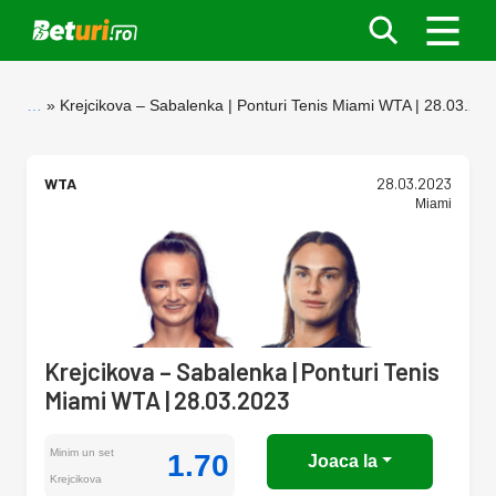
…
Krejcikova – Sabalenka | Ponturi Tenis Miami WTA | 28.03.20
WTA
28.03.2023
Miami
Krejcikova – Sabalenka | Ponturi Tenis
Miami WTA | 28.03.2023
Minim un set
1.70
Joaca la
Krejcikova