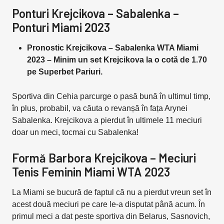
Ponturi Krejcikova – Sabalenka –
Ponturi Miami 2023
Pronostic Krejcikova – Sabalenka WTA Miami
2023 – Minim un set Krejcikova la o cotă de 1.70
pe Superbet Pariuri.
Sportiva din Cehia parcurge o pasă bună în ultimul timp,
în plus, probabil, va căuta o revanșă în fața Arynei
Sabalenka. Krejcikova a pierdut în ultimele 11 meciuri
doar un meci, tocmai cu Sabalenka!
Formă Barbora Krejcikova – Meciuri
Tenis Feminin Miami WTA 2023
La Miami se bucură de faptul că nu a pierdut vreun set în
acest două meciuri pe care le-a disputat până acum. În
primul meci a dat peste sportiva din Belarus, Sasnovich,