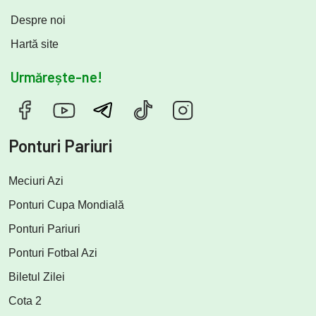
Despre noi
Hartă site
Urmărește-ne!
Ponturi Pariuri
Meciuri Azi
Ponturi Cupa Mondială
Ponturi Pariuri
Ponturi Fotbal Azi
Biletul Zilei
Cota 2