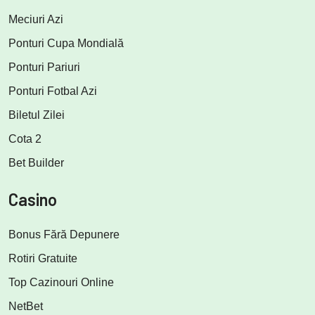
Meciuri Azi
Ponturi Cupa Mondială
Ponturi Pariuri
Ponturi Fotbal Azi
Biletul Zilei
Cota 2
Bet Builder
Casino
Bonus Fără Depunere
Rotiri Gratuite
Top Cazinouri Online
NetBet