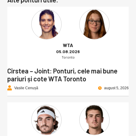
WTA
05.08.2026
Toronto
Cîrstea – Joint: Ponturi, cele mai bune
pariuri și cote WTA Toronto
Vasile Cenușă
august 5, 2026