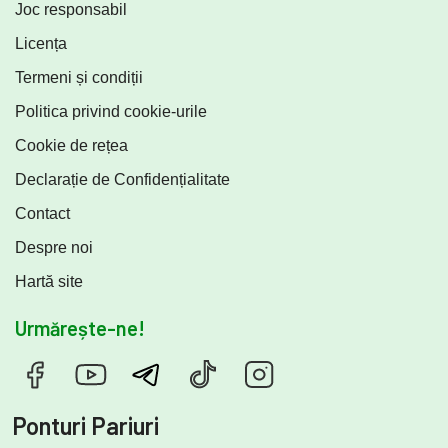
Joc responsabil
Licența
Termeni și condiții
Politica privind cookie-urile
Cookie de rețea
Declarație de Confidențialitate
Contact
Despre noi
Hartă site
Urmărește-ne!
Ponturi Pariuri