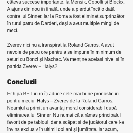
câteva succese importante, la Mensik, Cobolli și Blockx.
A ajuns din nou în finală, unde a pierdut încă o dată
contra lui Sinner. Iar la Roma a fost eliminat surprinzător
în turul patru de Darderi, deși a avut multiple mingi de
meci.
Zverev nici nu a transpirat la Roland Garros. A avut
nevoie de patru ore pentru a se impune în minimum de
seturi cu Bonzi și Machac. Va menține același nivel și în
partida Zverev – Halys?
Concluzii
Echipa BETuri.ro îți aduce cele mai bune pronosticuri
pentru meciul Halys – Zverev de la Roland Garros.
Neamțul a primit un avantaj moral considerabil după
eliminarea lui Sinner. Nu numai că a rămas principalul
favorit de pe tabloul, dar a scăpat și de jucătorul care l-a
învins exclusiv în ultimii doi ani și jumătate. Iar acum,