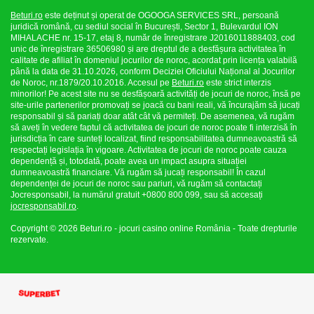
Beturi.ro
este deținut și operat de OGOOGA SERVICES SRL, persoană
juridică română, cu sediul social în București, Sector 1, Bulevardul ION
MIHALACHE nr. 15-17, etaj 8, număr de înregistrare J2016011888403, cod
unic de înregistrare 36506980 și are dreptul de a desfășura activitatea în
calitate de afiliat în domeniul jocurilor de noroc, acordat prin licența valabilă
până la data de 31.10.2026, conform Deciziei Oficiului Național al Jocurilor
de Noroc, nr.1879/20.10.2016. Accesul pe
Beturi.ro
este strict interzis
minorilor! Pe acest site nu se desfășoară activități de jocuri de noroc, însă pe
site-urile partenerilor promovați se joacă cu bani reali, vă încurajăm să jucați
responsabil și să pariați doar atât cât vă permiteți. De asemenea, vă rugăm
să aveți în vedere faptul că activitatea de jocuri de noroc poate fi interzisă în
jurisdicția în care sunteți localizat, fiind responsabilitatea dumneavoastră să
respectați legislația în vigoare. Activitatea de jocuri de noroc poate cauza
dependență și, totodată, poate avea un impact asupra situației
dumneavoastră financiare. Vă rugăm să jucați responsabil! În cazul
dependenței de jocuri de noroc sau pariuri, vă rugăm să contactați
Jocresponsabil, la numărul gratuit +0800 800 099, sau să accesați
jocresponsabil.ro
.
Copyright © 2026 Beturi.ro - jocuri casino online România - Toate drepturile
rezervate.