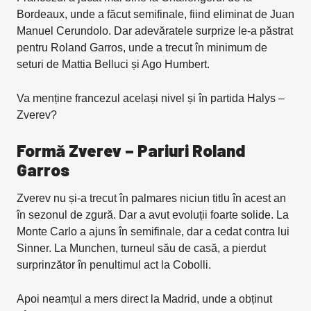
Bordeaux, unde a făcut semifinale, fiind eliminat de Juan
Manuel Cerundolo. Dar adevăratele surprize le-a păstrat
pentru Roland Garros, unde a trecut în minimum de
seturi de Mattia Belluci și Ago Humbert.
Va menține francezul același nivel și în partida Halys –
Zverev?
Formă Zverev – Pariuri Roland
Garros
Zverev nu și-a trecut în palmares niciun titlu în acest an
în sezonul de zgură. Dar a avut evoluții foarte solide. La
Monte Carlo a ajuns în semifinale, dar a cedat contra lui
Sinner. La Munchen, turneul său de casă, a pierdut
surprinzător în penultimul act la Cobolli.
Apoi neamțul a mers direct la Madrid, unde a obținut