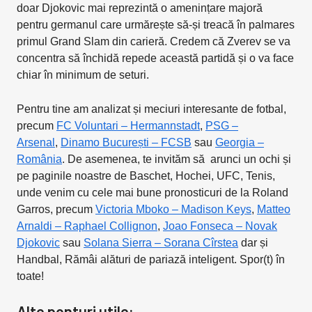
doar Djokovic mai reprezintă o amenințare majoră
pentru germanul care urmărește să-și treacă în palmares
primul Grand Slam din carieră. Credem că Zverev se va
concentra să închidă repede această partidă și o va face
chiar în minimum de seturi.
Pentru tine am analizat și meciuri interesante de fotbal,
precum
FC Voluntari – Hermannstadt
,
PSG –
Arsenal
,
Dinamo București – FCSB
sau
Georgia –
România
. De asemenea, te invităm să arunci un ochi și
pe paginile noastre de Baschet, Hochei, UFC, Tenis,
unde venim cu cele mai bune pronosticuri de la Roland
Garros, precum
Victoria Mboko – Madison Keys
,
Matteo
Arnaldi – Raphael Collignon
,
Joao Fonseca – Novak
Djokovic
sau
Solana Sierra – Sorana Cîrstea
dar și
Handbal, Rămâi alături de pariază inteligent. Spor(t) în
toate!
Alte ponturi utile: