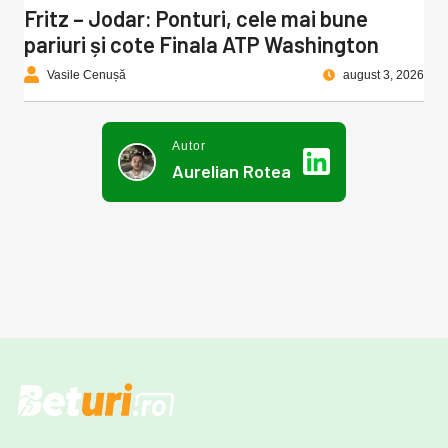
Fritz – Jodar: Ponturi, cele mai bune
pariuri și cote Finala ATP Washington
Vasile Cenușă
august 3, 2026
Autor
Aurelian Rotea