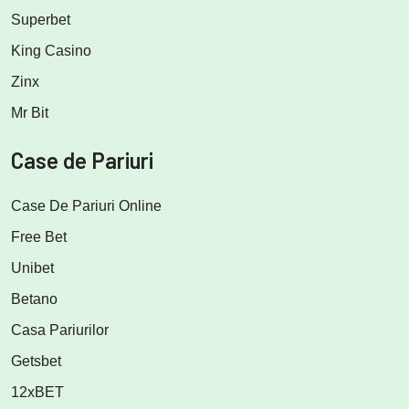
Superbet
King Casino
Zinx
Mr Bit
Case de Pariuri
Case De Pariuri Online
Free Bet
Unibet
Betano
Casa Pariurilor
Getsbet
12xBET