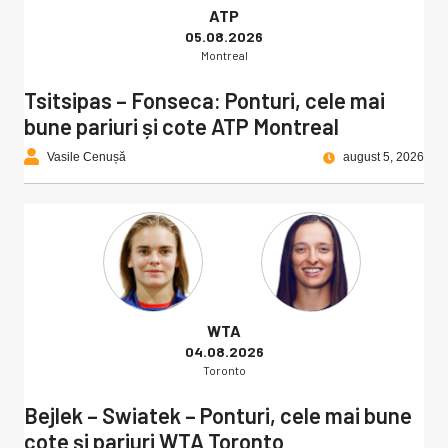
ATP
05.08.2026
Montreal
Tsitsipas – Fonseca: Ponturi, cele mai
bune pariuri și cote ATP Montreal
Vasile Cenușă
august 5, 2026
WTA
04.08.2026
Toronto
Bejlek – Swiatek – Ponturi, cele mai bune
cote și pariuri WTA Toronto