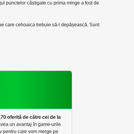
jul punctelor câștigate cu prima minge a fost de
e pe care cehoaica trebuie să-l depășească. Sunt
70 oferită de către cei de la
vea un avantaj în game-urile
tiv pentru care vom merge pe