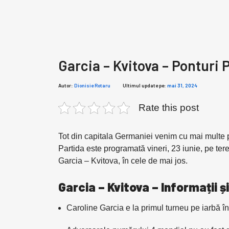
Garcia – Kvitova – Ponturi 
Autor:
Dionisie Rotaru
Ultimul update pe:
mai 31, 2024
Rate this post
Tot din capitala Germaniei venim cu mai multe pr
Partida este programată vineri, 23 iunie, pe tere
Garcia – Kvitova, în cele de mai jos.
Garcia – Kvitova – Informații ș
Caroline Garcia e la primul turneu pe iarbă î