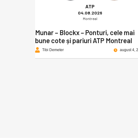
ATP
04.08.2026
Montreal
Munar – Blockx – Ponturi, cele mai
bune cote și pariuri ATP Montreal
Tibi Demeter
august 4, 