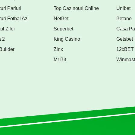
uri Pariuri
Top Cazinouri Online
Unibet
uri Fotbal Azi
NetBet
Betano
ul Zilei
Superbet
Casa Par
a 2
King Casino
Getsbet
Builder
Zinx
12xBET
Mr Bit
Winmast