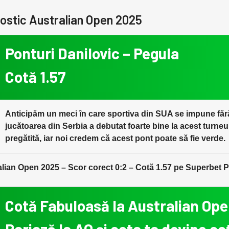
nostic Australian Open 2025
Ponturi Danilovic – Pegula
Cotă 1.57
Anticipăm un meci în care sportiva din SUA se impune făr
jucătoarea din Serbia a debutat foarte bine la acest turneu
pregătită, iar noi credem că acest pont poate să fie verde.
alian Open 2025 – Scor corect 0:2 – Cotă 1.57 pe Superbet Pa
Cotă Fabuloasă la Australian Ope
Pariază la AO și cota ta devine co