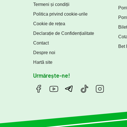
Termeni și condiții
Pont
Politica privind cookie-urile
Pont
Cookie de rețea
Bilet
Declarație de Confidențialitate
Cot
Contact
Bet 
Despre noi
Hartă site
Urmărește-ne!