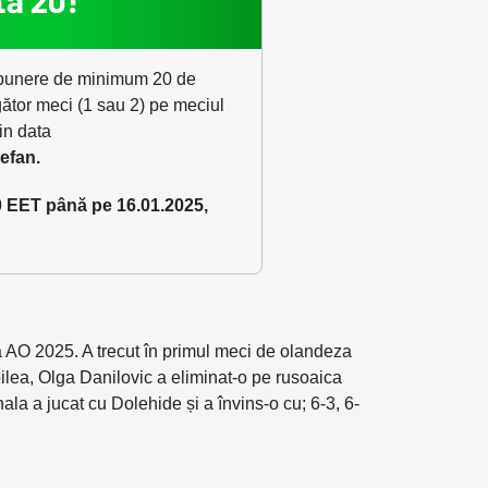
ă depunere de minimum 20 de
ător meci (1 sau 2) pe meciul
in data
tefan.
00 EET până pe
16.01.2025
,
a AO 2025. A trecut în primul meci de olandeza
doilea, Olga Danilovic a eliminat-o pe rusoaica
la a jucat cu Dolehide și a învins-o cu; 6-3, 6-