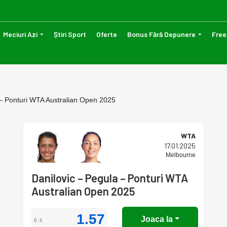
Meciuri Azi
Știri Sport
Oferte
Bonus Fără Depunere
Free
 – Ponturi WTA Australian Open 2025
WTA
17.01.2025
Melbourne
Danilovic – Pegula – Ponturi WTA
Australian Open 2025
1.57
Joaca la
0:2