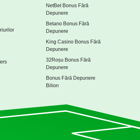
NetBet Bonus Fără
Depunere
Betano Bonus Fără
iurilor
Depunere
King Casino Bonus Fără
Depunere
32Roșu Bonus Fără
ers
Depunere
Bonus Fără Depunere
Bilion