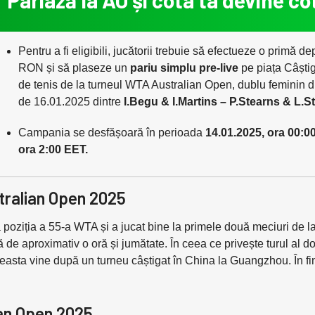
Pentru a fi eligibili, jucătorii trebuie să efectueze o prim
RON și să plaseze un
pariu simplu pre-live
pe piața Câștig
de tenis de la turneul WTA Australian Open, dublu feminin d
de
16.01.2025
dintre
I.Begu & I.Martins – P.Stearns & L.S
Campania se desfășoară în perioada
14.01.2025
, ora 00:
ora
2:00
EET.
tralian Open 2025
poziția a 55-a WTA și a jucat bine la primele două meciuri de l
ă de aproximativ o oră și jumătate. În ceea ce privește turul al 
easta vine după un turneu câștigat în China la Guangzhou. În fina
ian Open 2025