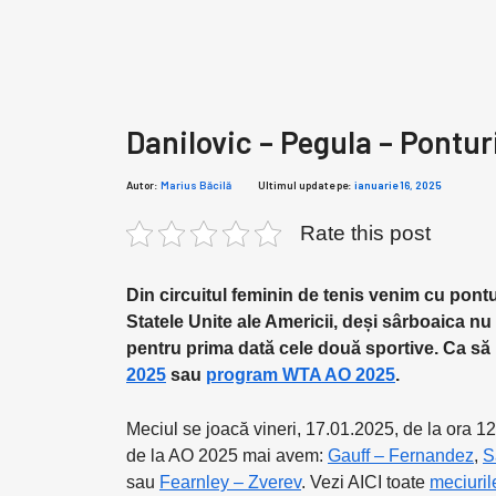
Danilovic – Pegula – Pontu
Autor:
Marius Băcilă
Ultimul update pe:
ianuarie 16, 2025
Rate this post
Din circuitul feminin de tenis venim cu pont
Statele Unite ale Americii, deși sârboaica nu
pentru prima dată cele două sportive. Ca să
2025
sau
program WTA AO 2025
.
Meciul se joacă vineri, 17.01.2025, de la ora 12
de la AO 2025 mai avem:
Gauff – Fernandez
,
S
sau
Fearnley – Zverev
. Vezi AICI toate
meciuri