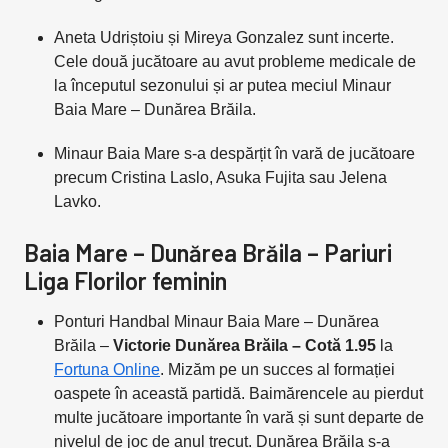
Aneta Udriștoiu și Mireya Gonzalez sunt incerte.
Cele două jucătoare au avut probleme medicale de
la începutul sezonului și ar putea meciul Minaur
Baia Mare – Dunărea Brăila.
Minaur Baia Mare s-a despărțit în vară de jucătoare
precum Cristina Laslo, Asuka Fujita sau Jelena
Lavko.
Baia Mare – Dunărea Brăila – Pariuri
Liga Florilor feminin
Ponturi Handbal Minaur Baia Mare – Dunărea
Brăila –
Victorie Dunărea Brăila – Cotă 1.95
la
Fortuna Online
. Mizăm pe un succes al formației
oaspete în această partidă. Baimărencele au pierdut
multe jucătoare importante în vară și sunt departe de
nivelul de joc de anul trecut. Dunărea Brăila s-a