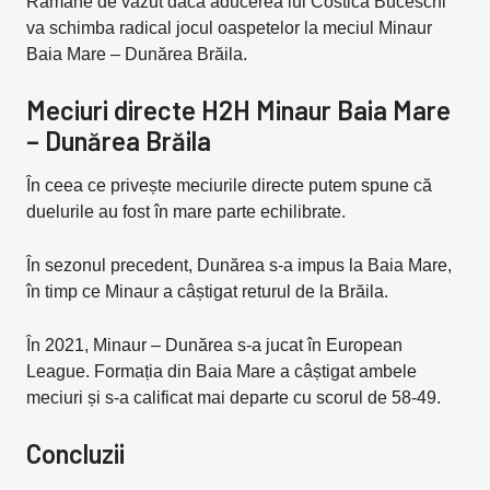
Rămâne de văzut dacă aducerea lui Costică Buceschi
va schimba radical jocul oaspetelor la meciul Minaur
Baia Mare – Dunărea Brăila.
Meciuri directe H2H Minaur Baia Mare
– Dunărea Brăila
În ceea ce privește meciurile directe putem spune că
duelurile au fost în mare parte echilibrate.
În sezonul precedent, Dunărea s-a impus la Baia Mare,
în timp ce Minaur a câștigat returul de la Brăila.
În 2021, Minaur – Dunărea s-a jucat în European
League. Formația din Baia Mare a câștigat ambele
meciuri și s-a calificat mai departe cu scorul de 58-49.
Concluzii