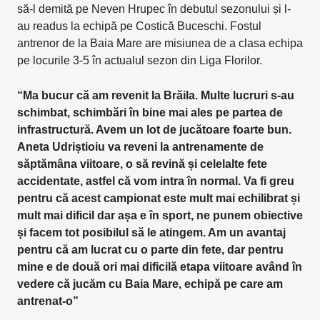
să-l demită pe Neven Hrupec în debutul sezonului și l-
au readus la echipă pe Costică Buceschi. Fostul
antrenor de la Baia Mare are misiunea de a clasa echipa
pe locurile 3-5 în actualul sezon din Liga Florilor.
“Ma bucur că am revenit la Brăila. Multe lucruri s-au
schimbat, schimbări în bine mai ales pe partea de
infrastructură. Avem un lot de jucătoare foarte bun.
Aneta Udriștioiu va reveni la antrenamente de
săptămâna viitoare, o să revină și celelalte fete
accidentate, astfel că vom intra în normal. Va fi greu
pentru că acest campionat este mult mai echilibrat și
mult mai dificil dar așa e în sport, ne punem obiective
și facem tot posibilul să le atingem. Am un avantaj
pentru că am lucrat cu o parte din fete, dar pentru
mine e de două ori mai dificilă etapa viitoare având în
vedere că jucăm cu Baia Mare, echipă pe care am
antrenat-o”