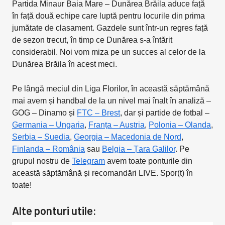
Partida Minaur Baia Mare – Dunărea Brăila aduce față
în față două echipe care luptă pentru locurile din prima
jumătate de clasament. Gazdele sunt într-un regres față
de sezon trecut, în timp ce Dunărea s-a întărit
considerabil. Noi vom miza pe un succes al celor de la
Dunărea Brăila în acest meci.
Pe lângă meciul din Liga Florilor, în această săptămână
mai avem și handbal de la un nivel mai înalt în analiză –
GOG – Dinamo și
FTC – Brest
, dar și partide de fotbal –
Germania – Ungaria
,
Franța – Austria
,
Polonia – Olanda
,
Serbia – Suedia
,
Georgia – Macedonia de Nord
,
Finlanda – România
sau
Belgia – Țara Galilor
. Pe
grupul nostru de
Telegram
avem toate ponturile din
această săptămână și recomandări LIVE. Spor(t) în
toate!
Alte ponturi utile: