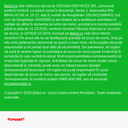
Beturi.ro
este deținut și operat de OGOOGA SERVICES SRL, persoană
juridică română, cu sediul social în București, Sector 1, Bulevardul ION
MIHALACHE nr. 15-17, etaj 8, număr de înregistrare J2016011888403, cod
unic de înregistrare 36506980 și are dreptul de a desfășura activitatea în
calitate de afiliat în domeniul jocurilor de noroc, acordat prin licența valabilă
până la data de 31.10.2026, conform Deciziei Oficiului Național al Jocurilor
de Noroc, nr.1879/20.10.2016. Accesul pe
Beturi.ro
este strict interzis
minorilor! Pe acest site nu se desfășoară activități de jocuri de noroc, însă pe
site-urile partenerilor promovați se joacă cu bani reali, vă încurajăm să jucați
responsabil și să pariați doar atât cât vă permiteți. De asemenea, vă rugăm
să aveți în vedere faptul că activitatea de jocuri de noroc poate fi interzisă în
jurisdicția în care sunteți localizat, fiind responsabilitatea dumneavoastră să
respectați legislația în vigoare. Activitatea de jocuri de noroc poate cauza
dependență și, totodată, poate avea un impact asupra situației
dumneavoastră financiare. Vă rugăm să jucați responsabil! În cazul
dependenței de jocuri de noroc sau pariuri, vă rugăm să contactați
Jocresponsabil, la numărul gratuit +0800 800 099, sau să accesați
jocresponsabil.ro
.
Copyright © 2026 Beturi.ro - jocuri casino online România - Toate drepturile
rezervate.