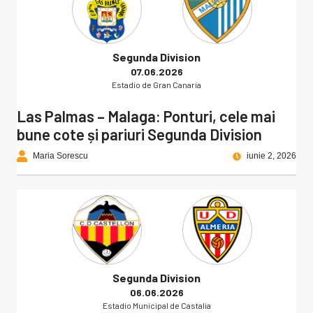
Segunda Division
07.06.2026
Estadio de Gran Canaria
Las Palmas – Malaga: Ponturi, cele mai
bune cote și pariuri Segunda Division
Maria Sorescu
iunie 2, 2026
Segunda Division
06.06.2026
Estadio Municipal de Castalia