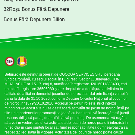
32Roșu Bonus Fără Depunere
Bonus Fără Depunere Bilion
Beturi.ro
este deținut și operat de OGOOGA SERVICES SRL, persoană
juridică română, cu sediul social în București, Sector 1, Bulevardul ION
MIHALACHE nr. 15-17, etaj 8, număr de înregistrare J2016011888403, cod
unic de înregistrare 36506980 și are dreptul de a desfășura activitatea în
calitate de afiliat în domeniul jocurilor de noroc, acordat prin licența valabilă
până la data de 31.10.2026, conform Deciziei Oficiului Național al Jocurilor
de Noroc, nr.1879/20.10.2016. Accesul pe
Beturi.ro
este strict interzis
minorilor! Pe acest site nu se desfășoară activități de jocuri de noroc, însă pe
site-urile partenerilor promovați se joacă cu bani reali, vă încurajăm să jucați
responsabil și să pariați doar atât cât vă permiteți. De asemenea, vă rugăm
să aveți în vedere faptul că activitatea de jocuri de noroc poate fi interzisă în
jurisdicția în care sunteți localizat, fiind responsabilitatea dumneavoastră să
respectați legislația în vigoare. Activitatea de jocuri de noroc poate cauza