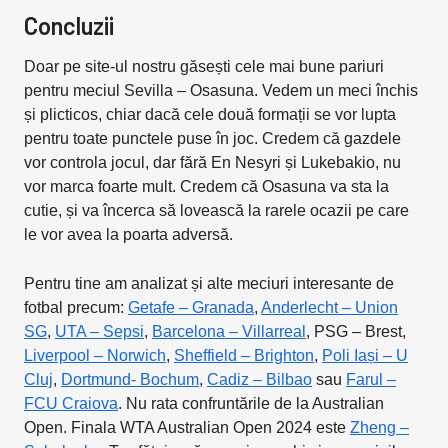
Concluzii
Doar pe site-ul nostru găsești cele mai bune pariuri
pentru meciul Sevilla – Osasuna. Vedem un meci închis
și plicticos, chiar dacă cele două formații se vor lupta
pentru toate punctele puse în joc. Credem că gazdele
vor controla jocul, dar fără En Nesyri și Lukebakio, nu
vor marca foarte mult. Credem că Osasuna va sta la
cutie, și va încerca să lovească la rarele ocazii pe care
le vor avea la poarta adversă.
Pentru tine am analizat și alte meciuri interesante de
fotbal precum:
Getafe – Granada
,
Anderlecht – Union
SG
,
UTA – Sepsi
,
Barcelona – Villarreal
, PSG – Brest,
Liverpool – Norwich
,
Sheffield – Brighton
,
Poli Iași – U
Cluj
,
Dortmund- Bochum
,
Cadiz – Bilbao
sau
Farul –
FCU Craiova
. Nu rata confruntările de la Australian
Open. Finala WTA Australian Open 2024 este
Zheng –