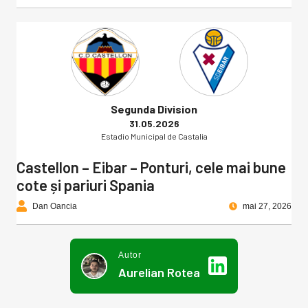
Segunda Division
31.05.2026
Estadio Municipal de Castalia
Castellon – Eibar – Ponturi, cele mai bune
cote și pariuri Spania
Dan Oancia
mai 27, 2026
Autor
Aurelian Rotea