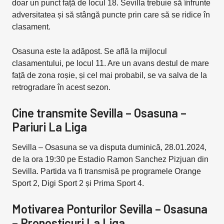
doar un punct față de locul 18. Sevilla trebuie să înfrunte
adversitatea și să stângă puncte prin care să se ridice în
clasament.
Osasuna este la adăpost. Se află la mijlocul
clasamentului, pe locul 11. Are un avans destul de mare
față de zona roșie, și cel mai probabil, se va salva de la
retrogradare în acest sezon.
Cine transmite Sevilla – Osasuna –
Pariuri La Liga
Sevilla – Osasuna se va disputa duminică, 28.01.2024,
de la ora 19:30 pe Estadio Ramon Sanchez Pizjuan din
Sevilla. Partida va fi transmisă pe programele Orange
Sport 2, Digi Sport 2 și Prima Sport 4.
Motivarea Ponturilor Sevilla – Osasuna
– Pronosticuri La Liga