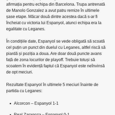
afirmația pentru echipa din Barcelona. Trupa antrenată
de Manolo Gonzalez a avut patru remize în ultimele
șase etape. Măcar două dintre acestea dacă s-ar fi
încheiat cu victoria lui Espanyol, atunci echipa era la
egalitate cu Leganes.
În condițiile date, Espanyol se vede obligată să scoată
cel puțin un punct din duelul cu Leganes, altfel riscă să
piardă și poziția a doua. Are doar două puncte avans
față de zona locurilor de playoff. Trebuie totuși să
scoatem în evidență faptul că Espanyol este neînvinsă
de opt meciuri.
Rezultate Espanyol în ultimele 5 meciuri înainte de
partida cu Leganes:
Alcorcon – Espanyol 1-1
Real Zaragoza – Espanyol 0-1