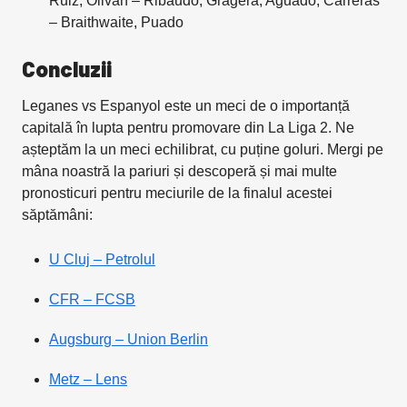
Ruiz, Olivan – Ribaudo, Gragera, Aguado, Carreras
– Braithwaite, Puado
Concluzii
Leganes vs Espanyol este un meci de o importanță
capitală în lupta pentru promovare din La Liga 2. Ne
așteptăm la un meci echilibrat, cu puține goluri. Mergi pe
mâna noastră la pariuri și descoperă și mai multe
pronosticuri pentru meciurile de la finalul acestei
săptămâni:
U Cluj – Petrolul
CFR – FCSB
Augsburg – Union Berlin
Metz – Lens