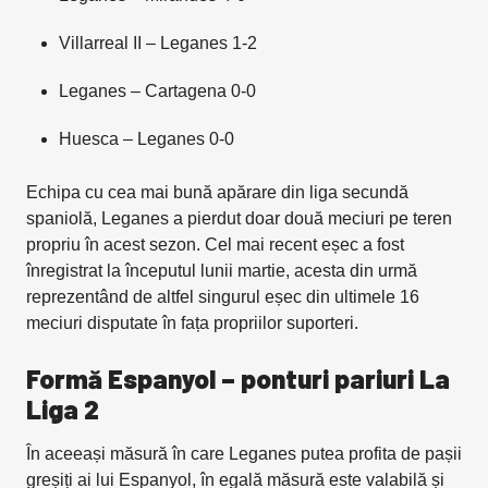
Villarreal II – Leganes 1-2
Leganes – Cartagena 0-0
Huesca – Leganes 0-0
Echipa cu cea mai bună apărare din liga secundă
spaniolă, Leganes a pierdut doar două meciuri pe teren
propriu în acest sezon. Cel mai recent eșec a fost
înregistrat la începutul lunii martie, acesta din urmă
reprezentând de altfel singurul eșec din ultimele 16
meciuri disputate în fața propriilor suporteri.
Formă Espanyol – ponturi pariuri La
Liga 2
În aceeași măsură în care Leganes putea profita de pașii
greșiți ai lui Espanyol, în egală măsură este valabilă și