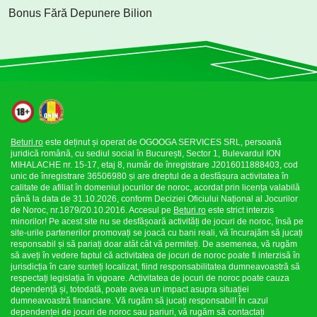
Bonus Fără Depunere Bilion
Beturi.ro
este deținut și operat de OGOOGA SERVICES SRL, persoană
juridică română, cu sediul social în București, Sector 1, Bulevardul ION
MIHALACHE nr. 15-17, etaj 8, număr de înregistrare J2016011888403, cod
unic de înregistrare 36506980 și are dreptul de a desfășura activitatea în
calitate de afiliat în domeniul jocurilor de noroc, acordat prin licența valabilă
până la data de 31.10.2026, conform Deciziei Oficiului Național al Jocurilor
de Noroc, nr.1879/20.10.2016. Accesul pe
Beturi.ro
este strict interzis
minorilor! Pe acest site nu se desfășoară activități de jocuri de noroc, însă pe
site-urile partenerilor promovați se joacă cu bani reali, vă încurajăm să jucați
responsabil și să pariați doar atât cât vă permiteți. De asemenea, vă rugăm
să aveți în vedere faptul că activitatea de jocuri de noroc poate fi interzisă în
jurisdicția în care sunteți localizat, fiind responsabilitatea dumneavoastră să
respectați legislația în vigoare. Activitatea de jocuri de noroc poate cauza
dependență și, totodată, poate avea un impact asupra situației
dumneavoastră financiare. Vă rugăm să jucați responsabil! În cazul
dependenței de jocuri de noroc sau pariuri, vă rugăm să contactați