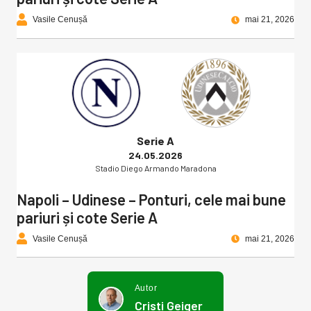
Vasile Cenușă
mai 21, 2026
Serie A
24.05.2026
Stadio Diego Armando Maradona
Napoli – Udinese – Ponturi, cele mai bune
pariuri și cote Serie A
Vasile Cenușă
mai 21, 2026
Autor
Cristi Geiger