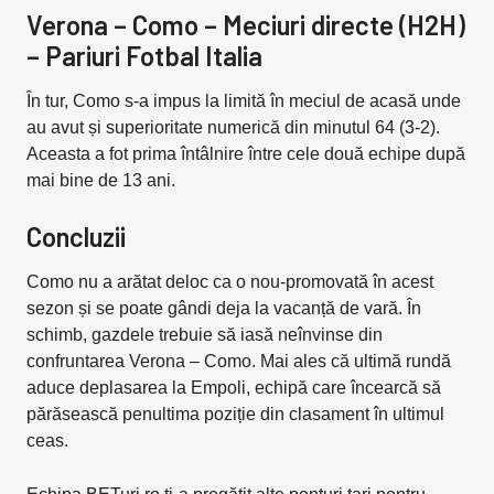
Verona – Como – Meciuri directe (H2H)
– Pariuri Fotbal Italia
În tur, Como s-a impus la limită în meciul de acasă unde
au avut și superioritate numerică din minutul 64 (3-2).
Aceasta a fot prima întâlnire între cele două echipe după
mai bine de 13 ani.
Concluzii
Como nu a arătat deloc ca o nou-promovată în acest
sezon și se poate gândi deja la vacanță de vară. În
schimb, gazdele trebuie să iasă neînvinse din
confruntarea Verona – Como. Mai ales că ultimă rundă
aduce deplasarea la Empoli, echipă care încearcă să
părăsească penultima poziție din clasament în ultimul
ceas.