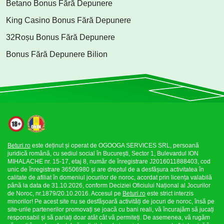
Betano Bonus Fără Depunere
King Casino Bonus Fără Depunere
32Roșu Bonus Fără Depunere
Bonus Fără Depunere Bilion
Beturi.ro
este deținut și operat de OGOOGA SERVICES SRL, persoană
juridică română, cu sediul social în București, Sector 1, Bulevardul ION
MIHALACHE nr. 15-17, etaj 8, număr de înregistrare J2016011888403, cod
unic de înregistrare 36506980 și are dreptul de a desfășura activitatea în
calitate de afiliat în domeniul jocurilor de noroc, acordat prin licența valabilă
până la data de 31.10.2026, conform Deciziei Oficiului Național al Jocurilor
de Noroc, nr.1879/20.10.2016. Accesul pe
Beturi.ro
este strict interzis
minorilor! Pe acest site nu se desfășoară activități de jocuri de noroc, însă pe
site-urile partenerilor promovați se joacă cu bani reali, vă încurajăm să jucați
responsabil și să pariați doar atât cât vă permiteți. De asemenea, vă rugăm