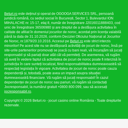
Beturi.ro
este deținut și operat de OGOOGA SERVICES SRL, persoană
juridică română, cu sediul social în București, Sector 1, Bulevardul ION
MIHALACHE nr. 15-17, etaj 8, număr de înregistrare J2016011888403, cod
unic de înregistrare 36506980 și are dreptul de a desfășura activitatea în
calitate de afiliat în domeniul jocurilor de noroc, acordat prin licența valabilă
până la data de 31.10.2026, conform Deciziei Oficiului Național al Jocurilor
de Noroc, nr.1879/20.10.2016. Accesul pe
Beturi.ro
este strict interzis
minorilor! Pe acest site nu se desfășoară activități de jocuri de noroc, însă pe
site-urile partenerilor promovați se joacă cu bani reali, vă încurajăm să jucați
responsabil și să pariați doar atât cât vă permiteți. De asemenea, vă rugăm
să aveți în vedere faptul că activitatea de jocuri de noroc poate fi interzisă în
jurisdicția în care sunteți localizat, fiind responsabilitatea dumneavoastră să
respectați legislația în vigoare. Activitatea de jocuri de noroc poate cauza
dependență și, totodată, poate avea un impact asupra situației
dumneavoastră financiare. Vă rugăm să jucați responsabil! În cazul
dependenței de jocuri de noroc sau pariuri, vă rugăm să contactați
Jocresponsabil, la numărul gratuit +0800 800 099, sau să accesați
jocresponsabil.ro
.
Copyright © 2026 Beturi.ro - jocuri casino online România - Toate drepturile
rezervate.