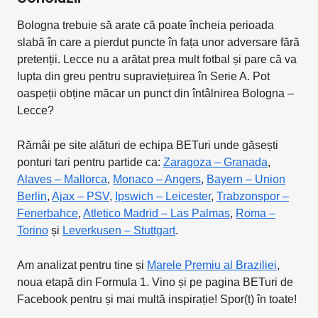
Bologna trebuie să arate că poate încheia perioada
slabă în care a pierdut puncte în fața unor adversare fără
pretenții. Lecce nu a arătat prea mult fotbal și pare că va
lupta din greu pentru supraviețuirea în Serie A. Pot
oaspeții obține măcar un punct din întâlnirea Bologna –
Lecce?
Rămâi pe site alături de echipa BETuri unde găsești
ponturi tari pentru partide ca:
Zaragoza – Granada
,
Alaves – Mallorca
,
Monaco – Angers
,
Bayern – Union
Berlin
,
Ajax – PSV
,
Ipswich – Leicester
,
Trabzonspor –
Fenerbahce
,
Atletico Madrid – Las Palmas
,
Roma –
Torino
și
Leverkusen – Stuttgart
.
Am analizat pentru tine și
Marele Premiu al Braziliei
,
noua etapă din Formula 1. Vino și pe pagina BETuri de
Facebook pentru și mai multă inspirație! Spor(t) în toate!