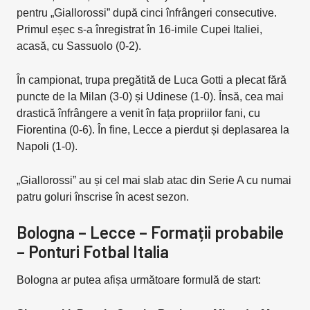
pentru „Giallorossi” după cinci înfrângeri consecutive.
Primul eșec s-a înregistrat în 16-imile Cupei Italiei,
acasă, cu Sassuolo (0-2).
În campionat, trupa pregătită de Luca Gotti a plecat fără
puncte de la Milan (3-0) și Udinese (1-0). Însă, cea mai
drastică înfrângere a venit în fața propriilor fani, cu
Fiorentina (0-6). În fine, Lecce a pierdut și deplasarea la
Napoli (1-0).
„Giallorossi” au și cel mai slab atac din Serie A cu numai
patru goluri înscrise în acest sezon.
Bologna – Lecce – Formații probabile
– Ponturi Fotbal Italia
Bologna ar putea afișa următoare formulă de start: