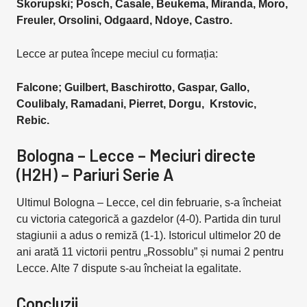
Skorupski; Posch, Casale, Beukema, Miranda, Moro,
Freuler, Orsolini, Odgaard, Ndoye, Castro.
Lecce ar putea începe meciul cu formația:
Falcone; Guilbert, Baschirotto, Gaspar, Gallo,
Coulibaly, Ramadani, Pierret, Dorgu, Krstovic,
Rebic.
Bologna – Lecce – Meciuri directe
(H2H) – Pariuri Serie A
Ultimul Bologna – Lecce, cel din februarie, s-a încheiat
cu victoria categorică a gazdelor (4-0). Partida din turul
stagiunii a adus o remiză (1-1). Istoricul ultimelor 20 de
ani arată 11 victorii pentru „Rossoblu” și numai 2 pentru
Lecce. Alte 7 dispute s-au încheiat la egalitate.
Concluzii