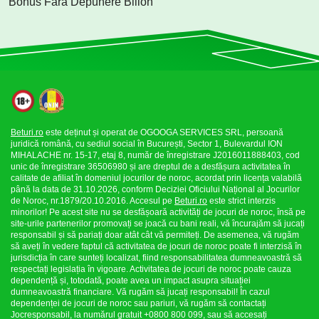
Bonus Fără Depunere Bilion
Beturi.ro
este deținut și operat de OGOOGA SERVICES SRL, persoană
juridică română, cu sediul social în București, Sector 1, Bulevardul ION
MIHALACHE nr. 15-17, etaj 8, număr de înregistrare J2016011888403, cod
unic de înregistrare 36506980 și are dreptul de a desfășura activitatea în
calitate de afiliat în domeniul jocurilor de noroc, acordat prin licența valabilă
până la data de 31.10.2026, conform Deciziei Oficiului Național al Jocurilor
de Noroc, nr.1879/20.10.2016. Accesul pe
Beturi.ro
este strict interzis
minorilor! Pe acest site nu se desfășoară activități de jocuri de noroc, însă pe
site-urile partenerilor promovați se joacă cu bani reali, vă încurajăm să jucați
responsabil și să pariați doar atât cât vă permiteți. De asemenea, vă rugăm
să aveți în vedere faptul că activitatea de jocuri de noroc poate fi interzisă în
jurisdicția în care sunteți localizat, fiind responsabilitatea dumneavoastră să
respectați legislația în vigoare. Activitatea de jocuri de noroc poate cauza
dependență și, totodată, poate avea un impact asupra situației
dumneavoastră financiare. Vă rugăm să jucați responsabil! În cazul
dependenței de jocuri de noroc sau pariuri, vă rugăm să contactați
Jocresponsabil, la numărul gratuit +0800 800 099, sau să accesați