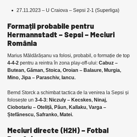
27.11.2023 – U Craiova – Sepsi 2-1 (Superliga)
Formații probabile pentru
Hermannstadt – Sepsi – Meciuri
România
Marius Măldărășanu va folosi, probabil, o formație de top
4-4-2
pentru a reintra în zona play-off-ului:
Cabuz –
Butean, Găman, Stoica, Oroian – Balaure, Murgia,
Mino, Jipa – Paraschiv, Iancu.
Bernd Storck a schimbat tactica de la venirea la Sepsi și
folosește un
3-4-3: Niczuly – Kecskes, Ninaj,
Ciobotariu – Oteliță, Păun, Kallaku, Varga –
Ștefănescu, Safranko, Matei.
Meciuri directe (H2H) – Fotbal