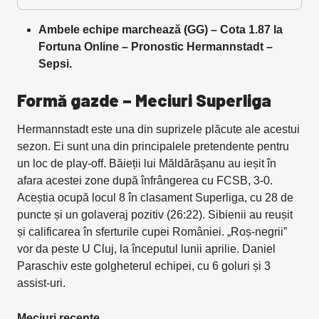
Ambele echipe marchează (GG) – Cota 1.87 la
Fortuna Online – Pronostic
Hermannstadt –
Sepsi.
Formă gazde – Meciuri Superliga
Hermannstadt este una din suprizele plăcute ale acestui
sezon. Ei sunt una din principalele pretendente pentru
un loc de play-off. Băieții lui Măldărășanu au ieșit în
afara acestei zone după înfrângerea cu FCSB, 3-0.
Aceștia ocupă locul 8 în clasament Superliga, cu 28 de
puncte și un golaveraj pozitiv (26:22). Sibienii au reușit
și calificarea în sferturile cupei României. „Roș-negrii”
vor da peste U Cluj, la începutul lunii aprilie. Daniel
Paraschiv este golgheterul echipei, cu 6 goluri și 3
assist-uri.
Meciuri recente