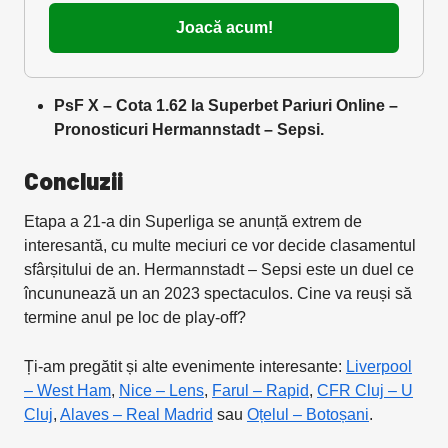
Joacă acum!
PsF X – Cota 1.62 la Superbet Pariuri Online –
Pronosticuri
Hermannstadt – Sepsi.
Concluzii
Etapa a 21-a din Superliga se anunță extrem de
interesantă, cu multe meciuri ce vor decide clasamentul
sfârșitului de an. Hermannstadt – Sepsi este un duel ce
încununează un an 2023 spectaculos. Cine va reuși să
termine anul pe loc de play-off?
Ți-am pregătit și alte evenimente interesante:
Liverpool
– West Ham
,
Nice – Lens
,
Farul – Rapid
,
CFR Cluj – U
Cluj
,
Alaves – Real Madrid
sau
Oțelul – Botoșani
.