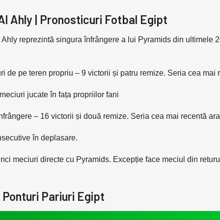
l Ahly | Pronosticuri Fotbal Egipt
 Ahly reprezintă singura înfrângere a lui Pyramids din ultimele 2
 de pe teren propriu – 9 victorii și patru remize. Seria cea mai 
meciuri jucate în fața propriilor fani
nfrângere – 16 victorii și două remize. Seria cea mai recentă ara
nsecutive în deplasare.
 cinci meciuri directe cu Pyramids. Excepție face meciul din retur
 Ponturi Pariuri Egipt