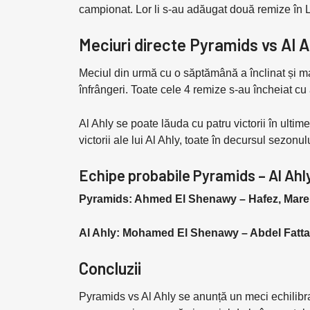
campionat. Lor li s-au adăugat două remize în Li
Meciuri directe Pyramids vs Al A
Meciul din urmă cu o săptămână a înclinat și mai 
înfrângeri. Toate cele 4 remize s-au încheiat cu 
Al Ahly se poate lăuda cu patru victorii în ultime
victorii ale lui Al Ahly, toate în decursul sezonu
Echipe probabile Pyramids – Al Ahly 
Pyramids: Ahmed El Shenawy – Hafez, Marei,
Al Ahly: Mohamed El Shenawy – Abdel Fattah
Concluzii
Pyramids vs Al Ahly se anunță un meci echilibra