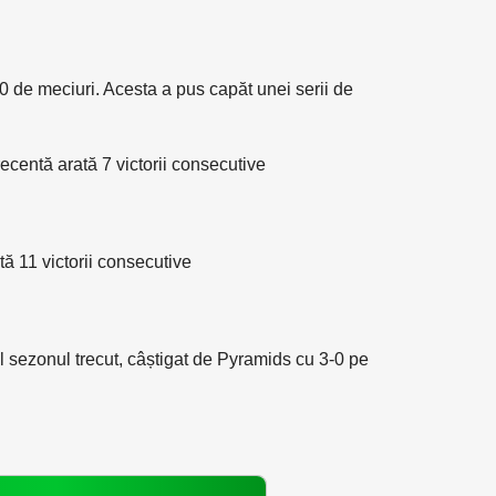
0 de meciuri. Acesta a pus capăt unei serii de
recentă arată 7 victorii consecutive
tă 11 victorii consecutive
ul sezonul trecut, câștigat de Pyramids cu 3-0 pe