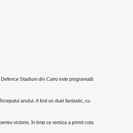
ir Defence Stadium din Cairo este programată
nceputul anului. A fost un duel fantastic, cu
entru victorie, în timp ce remiza a primit cota