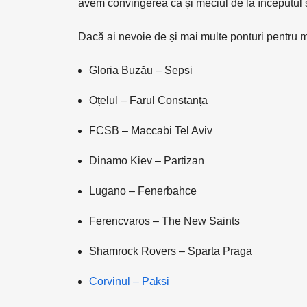
avem convingerea că și meciul de la începutul s
Dacă ai nevoie de și mai multe ponturi pentru m
Gloria Buzău – Sepsi
Oțelul – Farul Constanța
FCSB – Maccabi Tel Aviv
Dinamo Kiev – Partizan
Lugano – Fenerbahce
Ferencvaros – The New Saints
Shamrock Rovers – Sparta Praga
Corvinul – Paksi