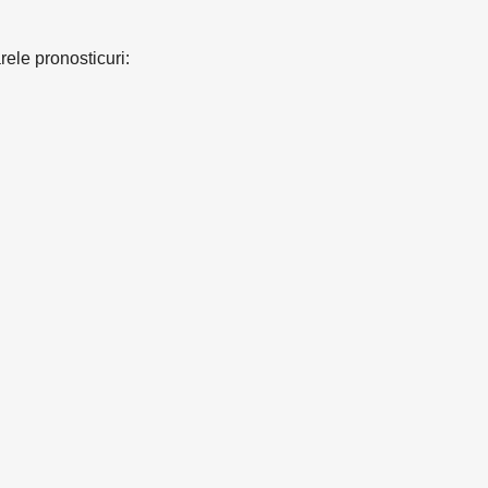
ele pronosticuri: