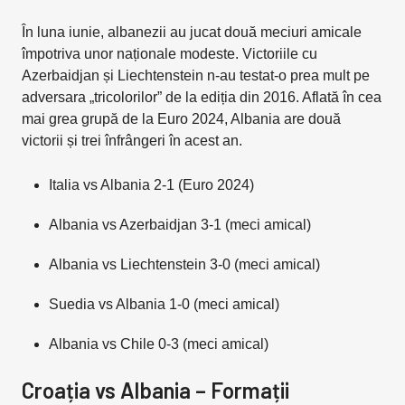
În luna iunie, albanezii au jucat două meciuri amicale
împotriva unor naționale modeste. Victoriile cu
Azerbaidjan și Liechtenstein n-au testat-o prea mult pe
adversara „tricolorilor” de la ediția din 2016. Aflată în cea
mai grea grupă de la Euro 2024, Albania are două
victorii și trei înfrângeri în acest an.
Italia vs Albania 2-1 (Euro 2024)
Albania vs Azerbaidjan 3-1 (meci amical)
Albania vs Liechtenstein 3-0 (meci amical)
Suedia vs Albania 1-0 (meci amical)
Albania vs Chile 0-3 (meci amical)
Croația vs Albania – Formații