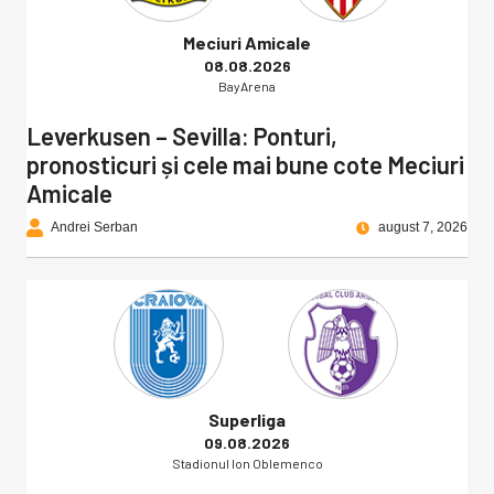
Meciuri Amicale
08.08.2026
BayArena
Leverkusen – Sevilla: Ponturi,
pronosticuri și cele mai bune cote Meciuri
Amicale
Andrei Serban
august 7, 2026
Superliga
09.08.2026
Stadionul Ion Oblemenco