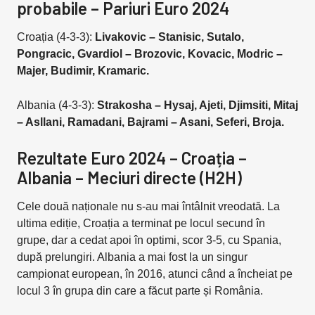
probabile – Pariuri Euro 2024
Croația (4-3-3):
Livakovic – Stanisic, Sutalo,
Pongracic, Gvardiol – Brozovic, Kovacic, Modric –
Majer, Budimir, Kramaric.
Albania (4-3-3):
Strakosha – Hysaj, Ajeti, Djimsiti, Mitaj
– Asllani, Ramadani, Bajrami – Asani, Seferi, Broja.
Rezultate Euro 2024 – Croația –
Albania – Meciuri directe (H2H)
Cele două naționale nu s-au mai întâlnit vreodată. La
ultima ediție, Croația a terminat pe locul secund în
grupe, dar a cedat apoi în optimi, scor 3-5, cu Spania,
după prelungiri. Albania a mai fost la un singur
campionat european, în 2016, atunci când a încheiat pe
locul 3 în grupa din care a făcut parte și România.