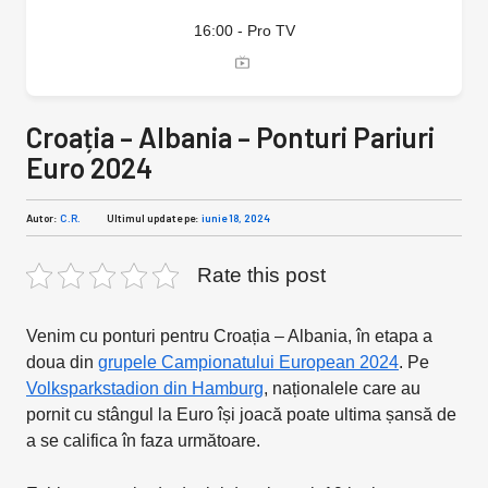
16:00 - Pro TV
Croația – Albania – Ponturi Pariuri
Euro 2024
Autor:
C.R.
Ultimul update pe:
iunie 18, 2024
Rate this post
Venim cu ponturi pentru Croația – Albania, în etapa a
doua din
grupele Campionatului European 2024
. Pe
Volksparkstadion din Hamburg
, naționalele care au
pornit cu stângul la Euro își joacă poate ultima șansă de
a se califica în faza următoare.