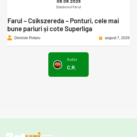
08.08.2026
Stadionul Farul
Farul – Csikszereda – Ponturi, cele mai
bune pariuri și cote Superliga
Dionisie Rotaru
august 7, 2026
Autor
C.R.