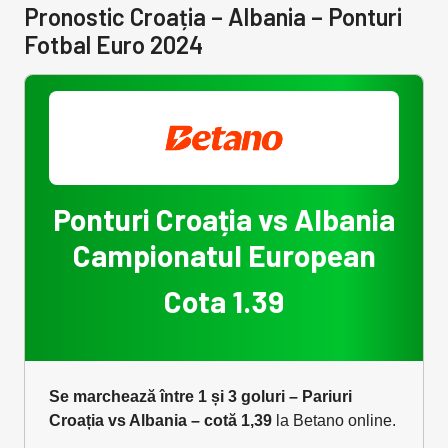
Pronostic Croația – Albania – Ponturi
Fotbal Euro 2024
Ponturi Croația vs Albania
Campionatul European
Cota 1.39
Se marchează între 1 și 3 goluri – Pariuri
Croația vs Albania – cotă 1,39
la Betano online.