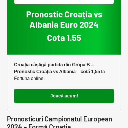
Pronostic Croația vs
Albania Euro 2024
Cota 1.55
Croația câștigă partida din Grupa B –
Pronostic Croația vs Albania – cotă 1,55
la
Fortuna online.
Joacă acum!
Pronosticuri Campionatul European
2024 – Formă Croația