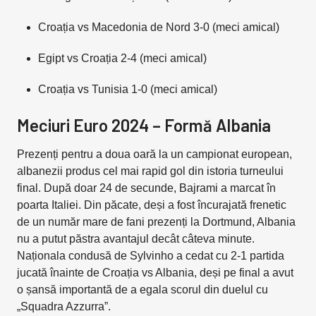
Croația vs Macedonia de Nord 3-0 (meci amical)
Egipt vs Croația 2-4 (meci amical)
Croația vs Tunisia 1-0 (meci amical)
Meciuri Euro 2024 – Formă Albania
Prezenți pentru a doua oară la un campionat european,
albanezii produs cel mai rapid gol din istoria turneului
final. După doar 24 de secunde, Bajrami a marcat în
poarta Italiei. Din păcate, deși a fost încurajată frenetic
de un număr mare de fani prezenți la Dortmund, Albania
nu a putut păstra avantajul decât câteva minute.
Naționala condusă de Sylvinho a cedat cu 2-1 partida
jucată înainte de Croația vs Albania, deși pe final a avut
o șansă importantă de a egala scorul din duelul cu
„Squadra Azzurra”.