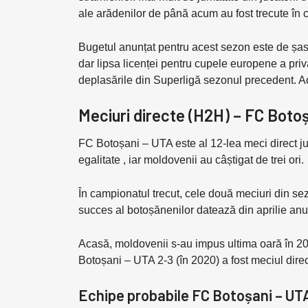
ale arădenilor de până acum au fost trecute în
Bugetul anunțat pentru acest sezon este de șase 
dar lipsa licenței pentru cupele europene a pri
deplasările din Superligă sezonul precedent. A
Meciuri directe (H2H) – FC Boto
FC Botoșani – UTA este al 12-lea meci direct juca
egalitate , iar moldovenii au câștigat de trei ori.
În campionatul trecut, cele două meciuri din sez
succes al botoșănenilor datează din aprilie anul 
Acasă, moldovenii s-au impus ultima oară în 202
Botoșani – UTA 2-3 (în 2020) a fost meciul direc
Echipe probabile FC Botoșani – UTA