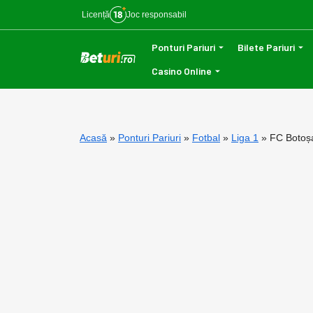
Licență
Joc responsabil
Ponturi Pariuri
Bilete Pariuri
Casino Online
Acasă
Ponturi Pariuri
Fotbal
Liga 1
FC Botoșa