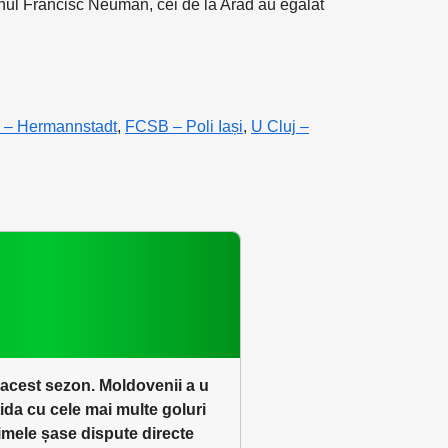
onul Francisc Neuman, cei de la Arad au egalat
l – Hermannstadt
,
FCSB – Poli Iași
,
U Cluj –
 acest sezon. Moldovenii a u
tida cu cele mai multe goluri
ltimele șase dispute directe