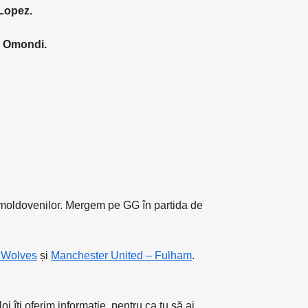
 Lopez.
, Omondi.
ul moldovenilor. Mergem pe GG în partida de
 Wolves
și
Manchester United – Fulham
.
îți oferim informație, pentru ca tu să ai