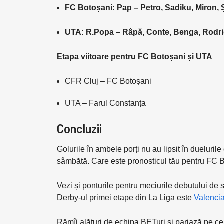
FC Botoșani: Pap – Petro, Sadiku, Miron, 
UTA: R.Popa – Râpă, Conte, Benga, Rodri
Etapa viitoare pentru FC Botoșani și UTA
CFR Cluj – FC Botoșani
UTA – Farul Constanța
Concluzii
Golurile în ambele porți nu au lipsit în dueluri
sâmbătă. Care este pronosticul tău pentru FC
Vezi și ponturile pentru meciurile debutului d
Derby-ul primei etape din La Liga este
Valenci
Rămîi alături de echipa BETuri și pariază pe ce