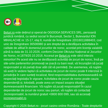
Beturi.ro
este deținut și operat de OGOOGA SERVICES SRL, persoană
juridică română, cu sediul social în București, Sector 1, Bulevardul ION
MIHALACHE nr. 15-17, etaj 8, număr de înregistrare J2016011888403, cod
unic de înregistrare 36506980 și are dreptul de a desfășura activitatea în
calitate de afiliat în domeniul jocurilor de noroc, acordat prin licența valabilă
până la data de 31.10.2026, conform Deciziei Oficiului Național al Jocurilor
de Noroc, nr.1879/20.10.2016. Accesul pe
Beturi.ro
este strict interzis
minorilor! Pe acest site nu se desfășoară activități de jocuri de noroc, însă pe
site-urile partenerilor promovați se joacă cu bani reali, vă încurajăm să jucați
responsabil și să pariați doar atât cât vă permiteți. De asemenea, vă rugăm
să aveți în vedere faptul că activitatea de jocuri de noroc poate fi interzisă în
jurisdicția în care sunteți localizat, fiind responsabilitatea dumneavoastră să
respectați legislația în vigoare. Activitatea de jocuri de noroc poate cauza
dependență și, totodată, poate avea un impact asupra situației
dumneavoastră financiare. Vă rugăm să jucați responsabil! În cazul
dependenței de jocuri de noroc sau pariuri, vă rugăm să contactați
Jocresponsabil, la numărul gratuit +0800 800 099, sau să accesați
jocresponsabil.ro
.
Copyright © 2026 Beturi.ro - jocuri casino online România - Toate drepturile