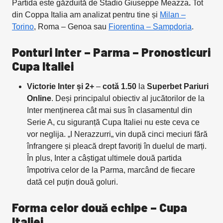
Partida este găzduită de Stadio Giuseppe Meazza
.
Tot
din Coppa Italia am analizat pentru tine și
Milan –
Torino
, Roma – Genoa sau
Fiorentina – Sampdoria
.
Ponturi Inter – Parma – Pronosticuri
Cupa Italiei
Victorie Inter și 2+
–
cotă 1.50
la
Superbet Pariuri
Online
. Deși principalul obiectiv al jucătorilor de la
Inter menținerea cât mai sus în clasamentul din
Serie A, cu siguranță Cupa Italiei nu este ceva ce
vor neglija. „I Nerazzurri„ vin după cinci meciuri fără
înfrangere și pleacă drept favoriți în duelul de marți.
În plus, Inter a câștigat ultimele două partida
împotriva celor de la Parma, marcând de fiecare
dată cel puțin două goluri.
Forma celor două echipe – Cupa
Italiei