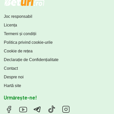
Joc responsabil
Licența
Termeni și condiții
Politica privind cookie-urile
Cookie de rețea
Declarație de Confidențialitate
Contact
Despre noi
Hartă site
Urmărește-ne!