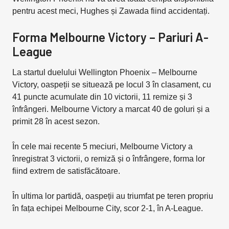
pentru acest meci, Hughes și Zawada fiind accidentați.
Forma Melbourne Victory – Pariuri A-
League
La startul duelului Wellington Phoenix – Melbourne
Victory, oaspeții se situează pe locul 3 în clasament, cu
41 puncte acumulate din 10 victorii, 11 remize și 3
înfrângeri. Melbourne Victory a marcat 40 de goluri și a
primit 28 în acest sezon.
În cele mai recente 5 meciuri, Melbourne Victory a
înregistrat 3 victorii, o remiză și o înfrângere, forma lor
fiind extrem de satisfăcătoare.
În ultima lor partidă, oaspeții au triumfat pe teren propriu
în fața echipei Melbourne City, scor 2-1, în A-League.