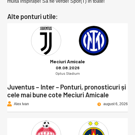
multă inspirație! Să fie verde! Spor(T) în toate!
Alte ponturi utile:
Meciuri Amicale
08.08.2026
Optus Stadium
Juventus – Inter – Ponturi, pronosticuri și
cele mai bune cote Meciuri Amicale
Alex Ivan
august 6, 2026