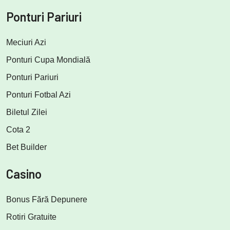
Ponturi Pariuri
Meciuri Azi
Ponturi Cupa Mondială
Ponturi Pariuri
Ponturi Fotbal Azi
Biletul Zilei
Cota 2
Bet Builder
Casino
Bonus Fără Depunere
Rotiri Gratuite