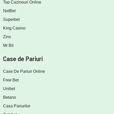
Top Cazinouri Online
NetBet
Superbet
King Casino
Zinx
Mr Bit
Case de Pariuri
Case De Pariuri Online
Free Bet
Unibet
Betano
Casa Pariurilor