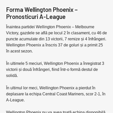
Forma Wellington Phoenix –
Pronosticuri A-League
Înaintea partidei Wellington Phoenix – Melbourne
Victory, gazdele se află pe locul 2 în clasament, cu 46 de
puncte acumulate din 13 victorii, 7 remize și 4 înfrângeri.
Wellington Phoenix a înscris 37 de goluri și a primit 25
în acest sezon.
În ultimele 5 meciuri, Wellington Phoenix a înregistrat 3
victorii și două înfrângeri, fiind într-o formă destul de
solidă.
În ultimul lor meci, Wellington Phoenix a pierdut în
deplasare la echipa Central Coast Mariners, scor 2-1, în
A-League.
Wellington Phoenix nu va avea toată echipa disponibilă