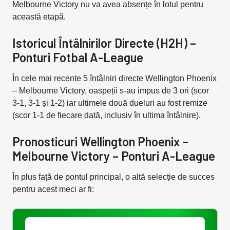
Melbourne Victory nu va avea absențe în lotul pentru
această etapă.
Istoricul Întâlnirilor Directe (H2H) –
Ponturi Fotbal A-League
În cele mai recente 5 întâlniri directe Wellington Phoenix
– Melbourne Victory, oaspeții s-au impus de 3 ori (scor
3-1, 3-1 și 1-2) iar ultimele două dueluri au fost remize
(scor 1-1 de fiecare dată, inclusiv în ultima întâlnire).
Pronosticuri Wellington Phoenix –
Melbourne Victory – Ponturi A-League
În plus față de pontul principal, o altă selecție de succes
pentru acest meci ar fi: