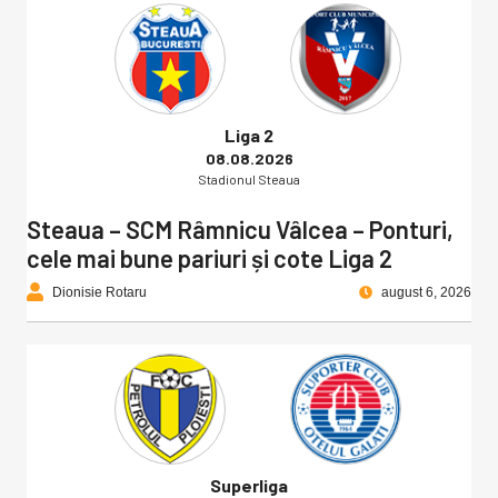
Liga 2
08.08.2026
Stadionul Steaua
Steaua – SCM Râmnicu Vâlcea – Ponturi,
cele mai bune pariuri și cote Liga 2
Dionisie Rotaru
august 6, 2026
Superliga