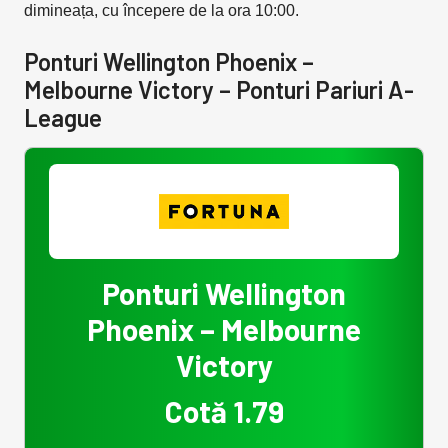
dimineața, cu începere de la ora 10:00.
Ponturi Wellington Phoenix –
Melbourne Victory – Ponturi Pariuri A-
League
Ponturi Wellington
Phoenix – Melbourne
Victory
Cotă 1.79