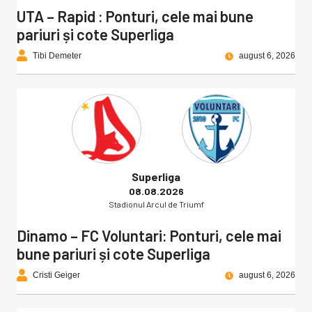
UTA – Rapid : Ponturi, cele mai bune
pariuri și cote Superliga
Tibi Demeter
august 6, 2026
Superliga
08.08.2026
Stadionul Arcul de Triumf
Dinamo – FC Voluntari: Ponturi, cele mai
bune pariuri și cote Superliga
Cristi Geiger
august 6, 2026