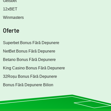
Getsbet
12xBET
Winmasters
Oferte
Superbet Bonus Fără Depunere
NetBet Bonus Fără Depunere
Betano Bonus Fără Depunere
King Casino Bonus Fără Depunere
32Roșu Bonus Fără Depunere
Bonus Fără Depunere Bilion