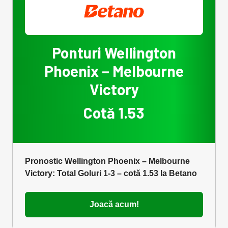
Ponturi Wellington
Phoenix – Melbourne
Victory
Cotă 1.53
Pronostic Wellington Phoenix – Melbourne
Victory: Total Goluri 1-3 – cotă 1.53 la Betano
Joacă acum!