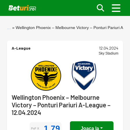
…
Wellington Phoenix – Melbourne Victory – Ponturi Pariuri A-L
A-League
12.04.2024
Sky Stadium
Wellington Phoenix – Melbourne
Victory – Ponturi Pariuri A-League –
12.04.2024
1.79
Joaca la
PsF X