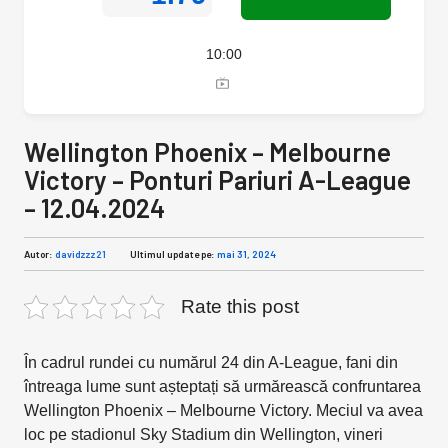
10:00
Wellington Phoenix – Melbourne
Victory – Ponturi Pariuri A-League
– 12.04.2024
Autor:
davidzzz21
Ultimul update pe:
mai 31, 2024
Rate this post
În cadrul rundei cu numărul 24 din A-League, fani din
întreaga lume sunt așteptați să urmărească confruntarea
Wellington Phoenix – Melbourne Victory. Meciul va avea
loc pe stadionul Sky Stadium din Wellington, vineri