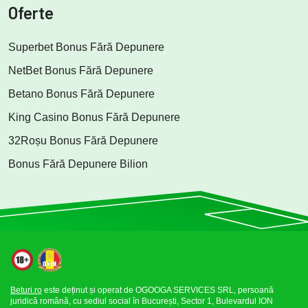
Oferte
Superbet Bonus Fără Depunere
NetBet Bonus Fără Depunere
Betano Bonus Fără Depunere
King Casino Bonus Fără Depunere
32Roșu Bonus Fără Depunere
Bonus Fără Depunere Bilion
Beturi.ro
este deținut și operat de OGOOGA SERVICES SRL, persoană
juridică română, cu sediul social în București, Sector 1, Bulevardul ION