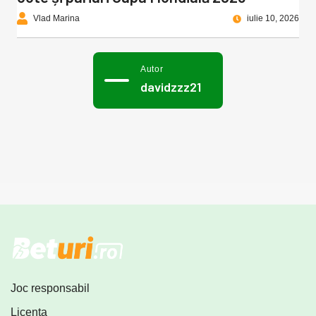
Vlad Marina
iulie 10, 2026
Autor
davidzzz21
Joc responsabil
Licența