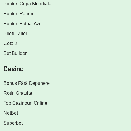
Ponturi Cupa Mondială
Ponturi Pariuri
Ponturi Fotbal Azi
Biletul Zilei
Cota 2
Bet Builder
Casino
Bonus Fără Depunere
Rotiri Gratuite
Top Cazinouri Online
NetBet
Superbet