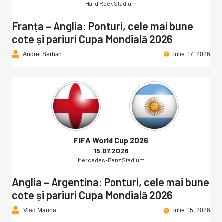
Hard Rock Stadium
Franța – Anglia: Ponturi, cele mai bune
cote și pariuri Cupa Mondială 2026
Andrei Serban
iulie 17, 2026
FIFA World Cup 2026
15.07.2026
Mercedes-Benz Stadium
Anglia – Argentina: Ponturi, cele mai bune
cote și pariuri Cupa Mondială 2026
Vlad Marina
iulie 15, 2026