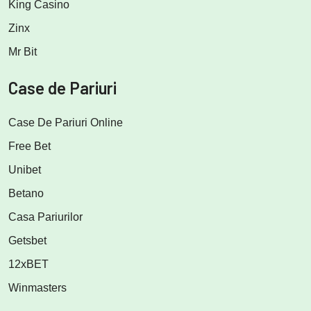
King Casino
Zinx
Mr Bit
Case de Pariuri
Case De Pariuri Online
Free Bet
Unibet
Betano
Casa Pariurilor
Getsbet
12xBET
Winmasters