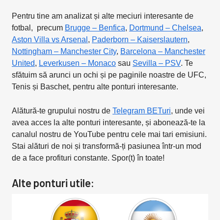
Pentru tine am analizat și alte meciuri interesante de
fotbal, precum
Brugge – Benfica
,
Dortmund – Chelsea
,
Aston Villa vs Arsenal
,
Paderborn – Kaiserslautern
,
Nottingham – Manchester City
,
Barcelona – Manchester
United
,
Leverkusen – Monaco
sau
Sevilla – PSV
. Te
sfătuim să arunci un ochi și pe paginile noastre de UFC,
Tenis și Baschet, pentru alte ponturi interesante.
Alătură-te grupului nostru de
Telegram BETuri
, unde vei
avea acces la alte ponturi interesante, și abonează-te la
canalul nostru de YouTube pentru cele mai tari emisiuni.
Stai alături de noi și transformă-ți pasiunea într-un mod
de a face profituri constante. Spor(t) în toate!
Alte ponturi utile: