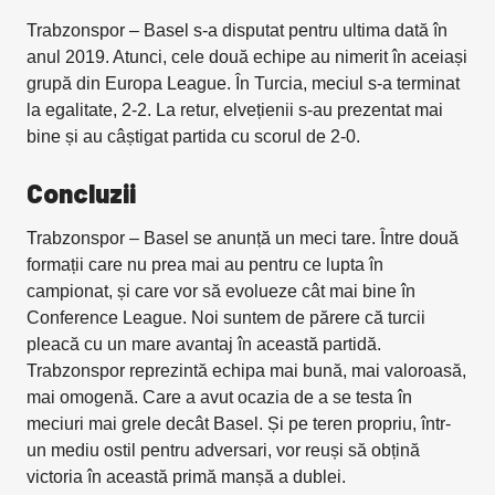
Trabzonspor – Basel s-a disputat pentru ultima dată în
anul 2019. Atunci, cele două echipe au nimerit în aceiași
grupă din Europa League. În Turcia, meciul s-a terminat
la egalitate, 2-2. La retur, elvețienii s-au prezentat mai
bine și au câștigat partida cu scorul de 2-0.
Concluzii
Trabzonspor – Basel se anunță un meci tare. Între două
formații care nu prea mai au pentru ce lupta în
campionat, și care vor să evolueze cât mai bine în
Conference League. Noi suntem de părere că turcii
pleacă cu un mare avantaj în această partidă.
Trabzonspor reprezintă echipa mai bună, mai valoroasă,
mai omogenă. Care a avut ocazia de a se testa în
meciuri mai grele decât Basel. Și pe teren propriu, într-
un mediu ostil pentru adversari, vor reuși să obțină
victoria în această primă manșă a dublei.