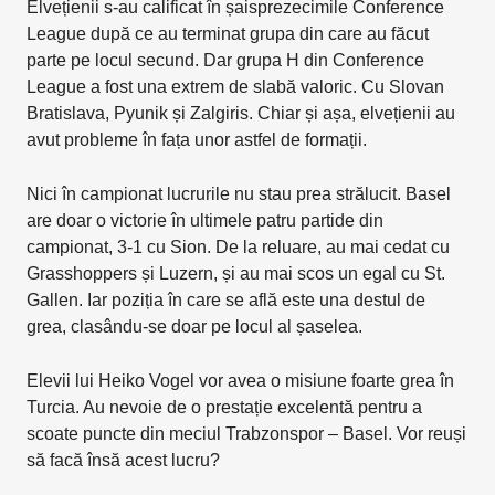
Elvețienii s-au calificat în șaisprezecimile Conference
League după ce au terminat grupa din care au făcut
parte pe locul secund. Dar grupa H din Conference
League a fost una extrem de slabă valoric. Cu Slovan
Bratislava, Pyunik și Zalgiris. Chiar și așa, elvețienii au
avut probleme în fața unor astfel de formații.
Nici în campionat lucrurile nu stau prea strălucit. Basel
are doar o victorie în ultimele patru partide din
campionat, 3-1 cu Sion. De la reluare, au mai cedat cu
Grasshoppers și Luzern, și au mai scos un egal cu St.
Gallen. Iar poziția în care se află este una destul de
grea, clasându-se doar pe locul al șaselea.
Elevii lui Heiko Vogel vor avea o misiune foarte grea în
Turcia. Au nevoie de o prestație excelentă pentru a
scoate puncte din meciul Trabzonspor – Basel. Vor reuși
să facă însă acest lucru?