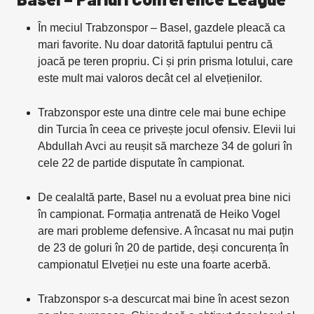
În meciul Trabzonspor – Basel, gazdele pleacă ca
mari favorite. Nu doar datorită faptului pentru că
joacă pe teren propriu. Ci și prin prisma lotului, care
este mult mai valoros decât cel al elvețienilor.
Trabzonspor este una dintre cele mai bune echipe
din Turcia în ceea ce privește jocul ofensiv. Elevii lui
Abdullah Avci au reușit să marcheze 34 de goluri în
cele 22 de partide disputate în campionat.
De cealaltă parte, Basel nu a evoluat prea bine nici
în campionat. Formația antrenată de Heiko Vogel
are mari probleme defensive. A încasat nu mai puțin
de 23 de goluri în 20 de partide, deși concurența în
campionatul Elveției nu este una foarte acerbă.
Trabzonspor s-a descurcat mai bine în acest sezon