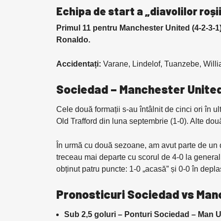
Echipa de start a „diavolilor roși
Primul 11 pentru Manchester United (4-2-3-1
Ronaldo.
Accidentați:
Varane, Lindelof, Tuanzebe, Will
Sociedad – Manchester Unite
Cele două formații s-au întâlnit de cinci ori în u
Old Trafford din luna septembrie (1-0). Alte două
În urmă cu două sezoane, am avut parte de un d
treceau mai departe cu scorul de 4-0 la general
obținut patru puncte: 1-0 „acasă” și 0-0 în depl
Pronosticuri Sociedad vs Man
Sub 2,5 goluri – Ponturi Sociedad – Man U