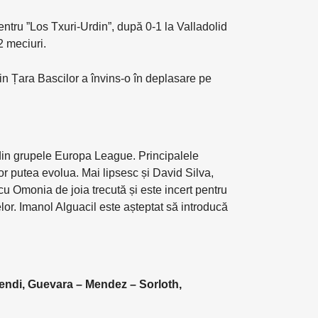
pentru ”Los Txuri-Urdin”, după 0-1 la Valladolid
2 meciuri.
in Țara Bascilor a învins-o în deplasare pe
 din grupele Europa League. Principalele
putea evolua. Mai lipsesc și David Silva,
 Omonia de joia trecută și este incert pentru
or. Imanol Alguacil este așteptat să introducă
mendi, Guevara – Mendez – Sorloth,