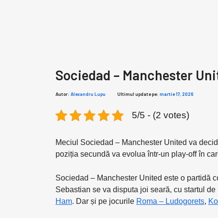
Sociedad – Manchester Unit
Autor:
Alexandru Lupu
Ultimul update pe:
martie 17, 2026
5/5 - (2 votes)
Meciul Sociedad – Manchester United va decide p
poziția secundă va evolua într-un play-off în c
Sociedad – Manchester United este o partidă c
Sebastian se va disputa joi seară, cu startul de 
Ham
. Dar și pe jocurile
Roma – Ludogorets
,
Ko