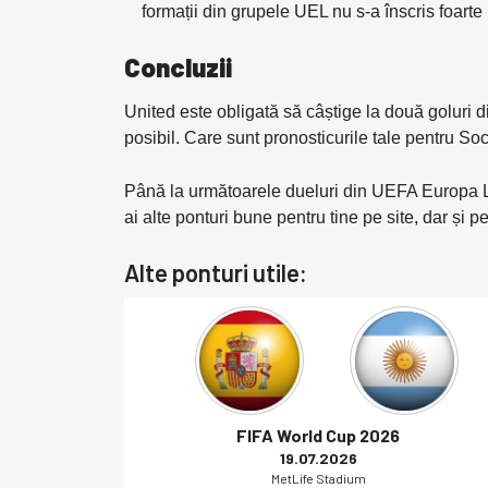
formații din grupele UEL nu s-a înscris foart
Concluzii
United este obligată să câștige la două goluri d
posibil. Care sunt pronosticurile tale pentru 
Până la următoarele dueluri din UEFA Europa Le
ai alte ponturi bune pentru tine pe site, dar și 
Alte ponturi utile:
FIFA World Cup 2026
19.07.2026
MetLife Stadium