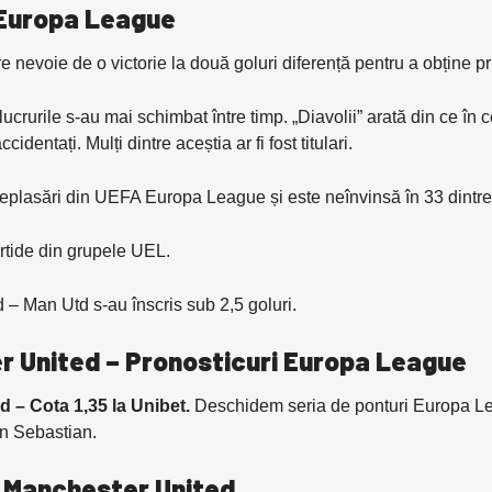
 Europa League
e nevoie de o victorie la două goluri diferență pentru a obține p
 lucrurile s-au mai schimbat între timp. „Diavolii” arată din ce î
identați. Mulți dintre aceștia ar fi fost titulari.
 deplasări din UEFA Europa League și este neînvinsă în 33 dintr
artide din grupele UEL.
ad – Man Utd s-au înscris sub 2,5 goluri.
r United – Pronosticuri Europa League
 – Cota 1,35 la Unibet.
Deschidem seria de ponturi Europa Le
an Sebastian.
s Manchester United