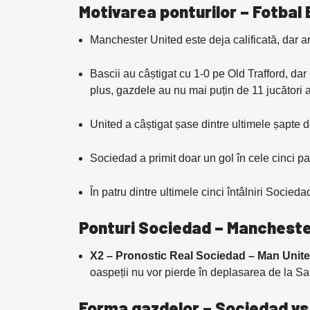
Motivarea ponturilor – Fotbal
Manchester United este deja calificată, dar ar
Bascii au câștigat cu 1-0 pe Old Trafford, dar
plus, gazdele au nu mai puțin de 11 jucători acc
United a câștigat șase dintre ultimele șapte
Sociedad a primit doar un gol în cele cinci p
În patru dintre ultimele cinci întâlniri Socied
Ponturi Sociedad – Mancheste
X2 – Pronostic Real Sociedad – Man United
oaspeții nu vor pierde în deplasarea de la S
Forma gazdelor – Sociedad v