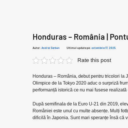
Honduras – România | Pontu
Autor:
Andrei Serban
Ultimul update pe:
octombrie 17, 2025
Rate this post
Honduras – România, debut pentru tricolori la J
Olimpice de la Tokyo 2020 aduc o surpriză frumoa
performanță istorică ce nu mai fusese realizată
După semifinala de la Euro U-21 din 2019, elevi
României este unul cu multe absențe. Mulți fotb
dificilă în Japonia. Sunt mari speranțe însă că