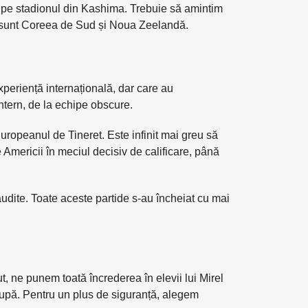
t pe stadionul din Kashima. Trebuie să amintim
sari sunt Coreea de Sud și Noua Zeelandă.
xperiență internațională, dar care au
ntern, de la echipe obscure.
Europeanul de Tineret. Este infinit mai greu să
mericii în meciul decisiv de calificare, până
audite. Toate aceste partide s-au încheiat cu mai
 ne punem toată încrederea în elevii lui Mirel
grupă. Pentru un plus de siguranță, alegem