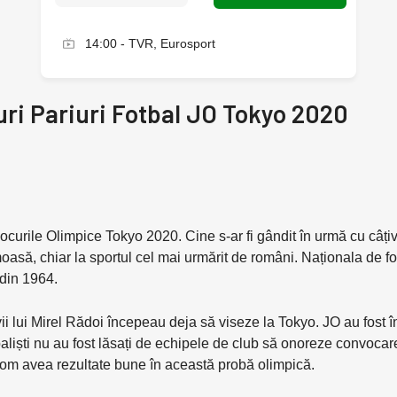
14:00 - TVR, Eurosport
ri Pariuri Fotbal JO Tokyo 2020
ocurile Olimpice Tokyo 2020. Cine s-ar fi gândit în urmă cu câți
să, chiar la sportul cel mai urmărit de români. Naționala de fotb
 din 1964.
i lui Mirel Rădoi începeau deja să viseze la Tokyo. JO au fost î
aliști nu au fost lăsați de echipele de club să onoreze convocar
 vom avea rezultate bune în această probă olimpică.