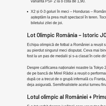
varianta PSF 2 la o cotă de 1,90.
X2 și 0-3 goluri în meci – Honduras – Român
așteptăm la prea mult spectacol în teren. T
biletului zilei de joi.
Lot Olimpic România – Istoric J
Echipa olimpică de fotbal a României a reușit să s
au pierdut singurul meci disputat. Ceva mai bin
fost la un pas de medalii și s-a clasat în cele d
Despre calificarea naționalei noastre la Tokyo
de pe bancă de Mirel Rădoi a reușit o performan
după ce a trecut de o grupă infernală cu Franța
deja asigurată. Semifinalistele acelui turneu fin
Lotul olimpic al României + Pri