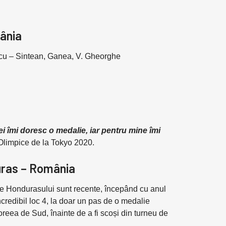
ânia
scu – Sintean, Ganea, V. Gheorghe
 ei îmi doresc o medalie, iar pentru mine îmi
e Olimpice de la Tokyo 2020.
duras – România
ele Hondurasului sunt recente, începând cu anul
credibil loc 4, la doar un pas de o medalie
Coreea de Sud, înainte de a fi scoși din turneu de