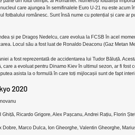
ce parte din lotul olimpic al României. Numeroși fotbaliști import
ât nucleul care ajungea în semifinalele Euro U-21 nu este acum 
l fotbalului românesc. Sunt însă nume cu potențial și care ar put
prindea și pe Dragoș Nedelcu, care evolua la FCSB în acel moment
carea. Locul său a fost luat de Ronaldo Deaconu (Gaz Metan Me
niei a fost reprezentată de accidentarea lui Tudor Băluță. Acesta
care a evoluat pentru Dinamo Kiev în ultimul sezon, ar fi fost cel
ea asista la o formulă în care toți mijlocașii sunt de fapt interi
okyo 2020
ârnovanu
l Ghiță, Ricardo Grigore, Alex Pașcanu, Andrei Rațiu, Florin Ște
ex Dobre, Marco Dulca, Ion Gheorghe, Valentin Gheorghe, Mariu