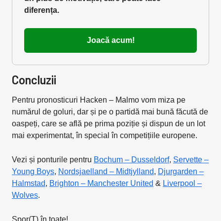
diferența.
Joacă acum!
Concluzii
Pentru pronosticuri Hacken – Malmo
vom miza pe
numărul de goluri, dar și pe o partidă mai bună făcută de
oaspeți, care se află pe prima poziție și dispun de un lot
mai experimentat, în special în competițiile europene.
Vezi și ponturile pentru
Bochum – Dusseldorf
,
Servette –
Young Boys
,
Nordsjaelland – Midtjylland
,
Djurgarden –
Halmstad
,
Brighton – Manchester United
&
Liverpool –
Wolves
.
Spor(T) în toate!