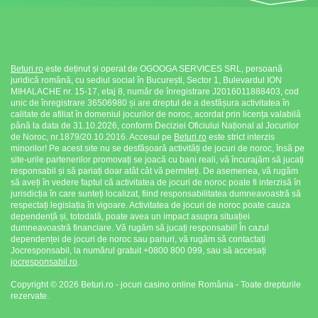
Beturi.ro
este deținut și operat de OGOOGA SERVICES SRL, persoană
juridică română, cu sediul social în București, Sector 1, Bulevardul ION
MIHALACHE nr. 15-17, etaj 8, număr de înregistrare J2016011888403, cod
unic de înregistrare 36506980 și are dreptul de a desfășura activitatea în
calitate de afiliat în domeniul jocurilor de noroc, acordat prin licența valabilă
până la data de 31.10.2026, conform Deciziei Oficiului Național al Jocurilor
de Noroc, nr.1879/20.10.2016. Accesul pe
Beturi.ro
este strict interzis
minorilor! Pe acest site nu se desfășoară activități de jocuri de noroc, însă pe
site-urile partenerilor promovați se joacă cu bani reali, vă încurajăm să jucați
responsabil și să pariați doar atât cât vă permiteți. De asemenea, vă rugăm
să aveți în vedere faptul că activitatea de jocuri de noroc poate fi interzisă în
jurisdicția în care sunteți localizat, fiind responsabilitatea dumneavoastră să
respectați legislația în vigoare. Activitatea de jocuri de noroc poate cauza
dependență și, totodată, poate avea un impact asupra situației
dumneavoastră financiare. Vă rugăm să jucați responsabil! În cazul
dependenței de jocuri de noroc sau pariuri, vă rugăm să contactați
Jocresponsabil, la numărul gratuit +0800 800 099, sau să accesați
jocresponsabil.ro
.
Copyright © 2026 Beturi.ro - jocuri casino online România - Toate drepturile
rezervate.