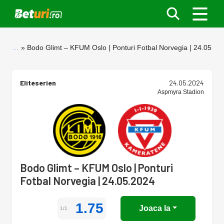
…
Bodo Glimt – KFUM Oslo | Ponturi Fotbal Norvegia | 24.05.20
Eliteserien
24.05.2024
Aspmyra Stadion
Bodo Glimt – KFUM Oslo | Ponturi
Fotbal Norvegia | 24.05.2024
1.75
Joaca la
1/1