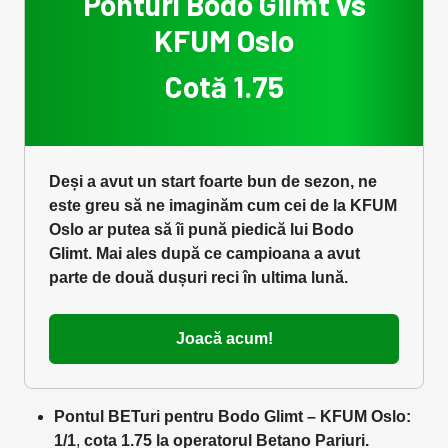
Ponturi Bodo Glimt vs
KFUM Oslo
Cotă 1.75
Deși a avut un start foarte bun de sezon, ne
este greu să ne imaginăm cum cei de la KFUM
Oslo ar putea să îi pună piedică lui Bodo
Glimt. Mai ales după ce campioana a avut
parte de două dușuri reci în ultima lună.
Joacă acum!
Pontul BETuri pentru Bodo Glimt – KFUM Oslo:
1/1
,
cota 1.75 la operatorul Betano Pariuri.