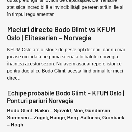
după prelungiri și lovituri de departajare. Dar rămâne
statistica incredibilă a invincibilității pe teren străin, fie și
în timpul regulamentar.
Meciuri directe Bodo Glimt vs KFUM
Oslo | Eliteserien – Norvegia
KFUM Oslo are o istorie de peste opt decenii, dar nu mai
jucase niciodată pe prima scenă a fotbalului norvegia,
înaintea acestui sezon. Nu avem așadar repere istorice
pentru duelul cu Bodo Glimt, acesta fiind primul lor meci
direct.
Echipe probabile Bodo Glimt – KFUM Oslo |
Ponturi pariuri Norvegia
Bodo Glimt: Haikin – Sjovold, Moe, Gundersen,
Sorensen – Zugelj, Hauge, Berg, Saltness, Gronbaek
– Hogh