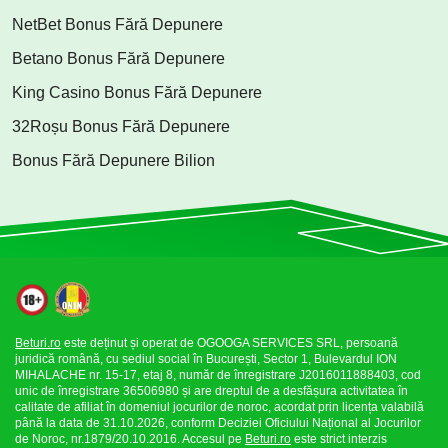
NetBet Bonus Fără Depunere
Betano Bonus Fără Depunere
King Casino Bonus Fără Depunere
32Roșu Bonus Fără Depunere
Bonus Fără Depunere Bilion
Beturi.ro
este deținut și operat de OGOOGA SERVICES SRL, persoană
juridică română, cu sediul social în București, Sector 1, Bulevardul ION
MIHALACHE nr. 15-17, etaj 8, număr de înregistrare J2016011888403, cod
unic de înregistrare 36506980 și are dreptul de a desfășura activitatea în
calitate de afiliat în domeniul jocurilor de noroc, acordat prin licența valabilă
până la data de 31.10.2026, conform Deciziei Oficiului Național al Jocurilor
de Noroc, nr.1879/20.10.2016. Accesul pe
Beturi.ro
este strict interzis