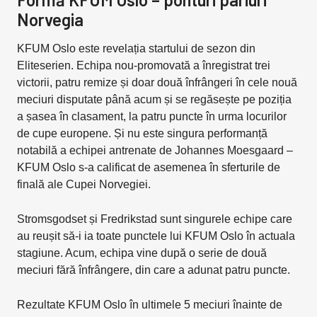
Norvegia
KFUM Oslo este revelația startului de sezon din
Eliteserien. Echipa nou-promovată a înregistrat trei
victorii, patru remize și doar două înfrângeri în cele nouă
meciuri disputate până acum și se regăsește pe poziția
a șasea în clasament, la patru puncte în urma locurilor
de cupe europene. Și nu este singura performanță
notabilă a echipei antrenate de Johannes Moesgaard –
KFUM Oslo s-a calificat de asemenea în sferturile de
finală ale Cupei Norvegiei.
Stromsgodset și Fredrikstad sunt singurele echipe care
au reușit să-i ia toate punctele lui KFUM Oslo în actuala
stagiune. Acum, echipa vine după o serie de două
meciuri fără înfrângere, din care a adunat patru puncte.
Rezultate KFUM Oslo în ultimele 5 meciuri înainte de