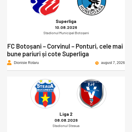
Superliga
10.08.2026
Stadionul Municipal Botoșani
FC Botoșani – Corvinul – Ponturi, cele mai
bune pariuri și cote Superliga
Dionisie Rotaru
august 7, 2026
Liga 2
08.08.2026
Stadionul Steaua