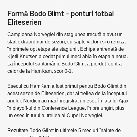
Formă Bodo Glimt – ponturi fotbal
Eliteserien
Campioana Norvegiei din stagiunea trecută a avut un
start extraordinar de sezon, cu șapte victorii și o remiză
în primele opt etape ale stagiunii. Echipa antrenată de
Kjetil Knutsen a cedat primul meci abia în etapa a noua.
La începutul săptămânii, Bodo Glimt a pierdut contra
celor de la HamKam, scor 0-1.
Eșecul cu HamKam a fost primul pentru Bodo Glimt din
acest sezon de Eliteserien, dar al treilea de la începutul
anului. Nordicii au mai înregistrat un eșec în fața lui Ajax,
în playoff-ul din Conference League, în prelungiri, plus
un eșec în turul al treilea al Cupei Norvegiei.
Rezultate Bodo Glimt în ultimele 5 meciuri înainte de