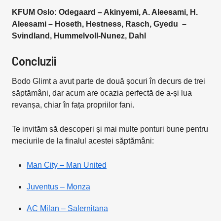
KFUM Oslo: Odegaard – Akinyemi, A. Aleesami, H.
Aleesami – Hoseth, Hestness, Rasch, Gyedu –
Svindland, Hummelvoll-Nunez, Dahl
Concluzii
Bodo Glimt a avut parte de două șocuri în decurs de trei
săptămâni, dar acum are ocazia perfectă de a-și lua
revanșa, chiar în fața propriilor fani.
Te invităm să descoperi și mai multe ponturi bune pentru
meciurile de la finalul acestei săptămâni:
Man City – Man United
Juventus – Monza
AC Milan – Salernitana