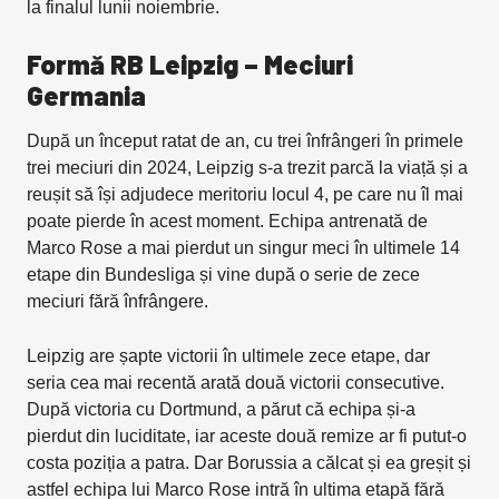
la finalul lunii noiembrie.
Formă RB Leipzig – Meciuri
Germania
După un început ratat de an, cu trei înfrângeri în primele
trei meciuri din 2024, Leipzig s-a trezit parcă la viață și a
reușit să își adjudece meritoriu locul 4, pe care nu îl mai
poate pierde în acest moment. Echipa antrenată de
Marco Rose a mai pierdut un singur meci în ultimele 14
etape din Bundesliga și vine după o serie de zece
meciuri fără înfrângere.
Leipzig are șapte victorii în ultimele zece etape, dar
seria cea mai recentă arată două victorii consecutive.
După victoria cu Dortmund, a părut că echipa și-a
pierdut din luciditate, iar aceste două remize ar fi putut-o
costa poziția a patra. Dar Borussia a călcat și ea greșit și
astfel echipa lui Marco Rose intră în ultima etapă fără