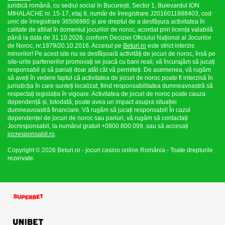
juridică română, cu sediul social în București, Sector 1, Bulevardul ION
MIHALACHE nr. 15-17, etaj 8, număr de înregistrare J2016011888403, cod
unic de înregistrare 36506980 și are dreptul de a desfășura activitatea în
calitate de afiliat în domeniul jocurilor de noroc, acordat prin licența valabilă
până la data de 31.10.2026, conform Deciziei Oficiului Național al Jocurilor
de Noroc, nr.1879/20.10.2016. Accesul pe
Beturi.ro
este strict interzis
minorilor! Pe acest site nu se desfășoară activități de jocuri de noroc, însă pe
site-urile partenerilor promovați se joacă cu bani reali, vă încurajăm să jucați
responsabil și să pariați doar atât cât vă permiteți. De asemenea, vă rugăm
să aveți în vedere faptul că activitatea de jocuri de noroc poate fi interzisă în
jurisdicția în care sunteți localizat, fiind responsabilitatea dumneavoastră să
respectați legislația în vigoare. Activitatea de jocuri de noroc poate cauza
dependență și, totodată, poate avea un impact asupra situației
dumneavoastră financiare. Vă rugăm să jucați responsabil! În cazul
dependenței de jocuri de noroc sau pariuri, vă rugăm să contactați
Jocresponsabil, la numărul gratuit +0800 800 099, sau să accesați
jocresponsabil.ro
.
Copyright © 2026 Beturi.ro - jocuri casino online România - Toate drepturile
rezervate.