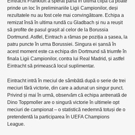
Eintracht Frankfurt a sperat până în ultima clipă că poate
prinde un loc în preliminariile Ligii Campionilor, deși
rezultatele nu au fost cele mai convingătoare. Echipa a
remizat însă în ultima rundă cu Gladbach și nu a reușit
să profite de pasul grașit al celor de la Borussia
Dortmund. Astfel, Eintrach a rămas pe poziția a șasea, la
patru puncte în urma Borussiei. Singura ei șansă în
acest moment este ca echipa din Dortmund să triumfe în
finala Ligii Campionilor, contra lui Real Madrid, și astfel
Eintracht să primească locul suplimentar.
Eintracht intră în meciul de sâmbătă după o serie de trei
meciuri fără victorie, din care a adunat un singur punct.
Privind și mai în urmă, observăm că echipa antrenată de
Dino Toppmoller are o singură victorie în ultimele opt
meciuri de campionat – o statistică nedemnă totuși de o
pretendentă la participarea în UEFA Champions
League.