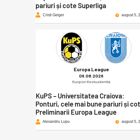
pariuri și cote Superliga
Cristi Geiger
august 5, 
Europa League
06.08.2026
Kuopion Keskuskentta
KuPS – Universitatea Craiova:
Ponturi, cele mai bune pariuri și co
Preliminarii Europa League
Alexandru Lupu
august 5, 