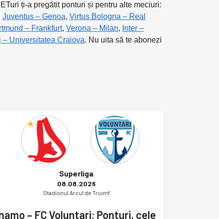
uri ți-a pregătit ponturi și pentru alte meciuri:
,
Juventus
– Genoa
,
Virtus
Bologna – Real
tmund – Frankfurt
,
Verona – Milan
,
Inter –
 – Universitatea Craiova
. Nu uita să te abonezi
Superliga
08.08.2026
Stadionul Arcul de Triumf
namo – FC Voluntari: Ponturi, cele