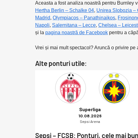
Aceasta a fost analiza noastră pentru Burnley vs
Hertha Berlin – Schalke 04
,
Unirea Slobozia – 
Madrid
,
Olympiacos – Panathinaikos
,
Frosinon
Napoli
,
Salernitana – Lecce
,
Chelsea – Leicest
și la
pagina noastră de Facebook
pentru a căpăt
Vrei și mai mult spectacol? Aruncă o privire pe 
Alte ponturi utile:
Superliga
10.08.2026
Sepsi Arena
Sepsi – FCSB: Ponturi, cele mai bu