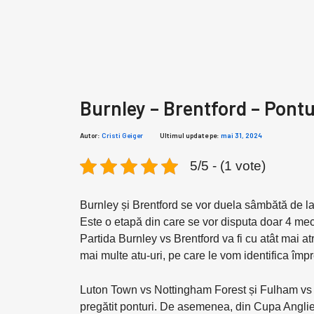
Burnley – Brentford – Pont
Autor:
Cristi Geiger
Ultimul update pe:
mai 31, 2024
5/5 - (1 vote)
Burnley și Brentford se vor duela sâmbătă de la
Este o etapă din care se vor disputa doar 4 meciu
Partida Burnley vs Brentford va fi cu atât mai at
mai multe atu-uri, pe care le vom identifica împ
Luton Town vs Nottingham Forest și Fulham vs 
pregătit ponturi. De asemenea, din Cupa Anglie