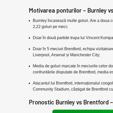
Motivarea ponturilor – Burnley 
Burnley încasează multe goluri. Are a doua c
2,22 goluri pe meci;
Doar în două partide trupa lui Vincent Kompa
Doar în 5 meciuri Brentford, echipa vizitatoar
Liverpool, Arsenal și Manchester City;
Media de goluri marcate în meciurile celor do
confruntările disputate de Brentford, media es
Atacantul lui Brentford, internaționalul cong
Community Stadium, câștigat de Brentford cu 
Pronostic Burnley vs Brentford 