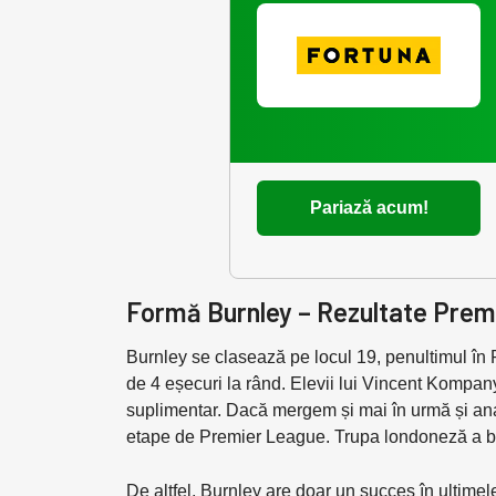
Pariază acum!
Formă Burnley – Rezultate Prem
Burnley se clasează pe locul 19, penultimul în 
de 4 eșecuri la rând. Elevii lui Vincent Kompany
suplimentar. Dacă mergem și mai în urmă și ana
etape de Premier League. Trupa londoneză a bifa
De altfel, Burnley are doar un succes în ultime