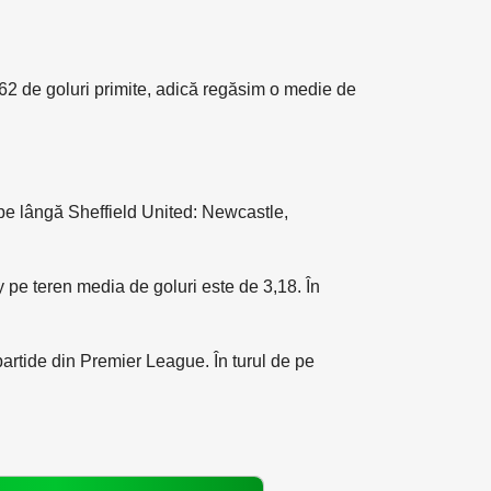
2 de goluri primite, adică regăsim o medie de
, pe lângă Sheffield United: Newcastle,
 pe teren media de goluri este de 3,18. În
partide din Premier League. În turul de pe