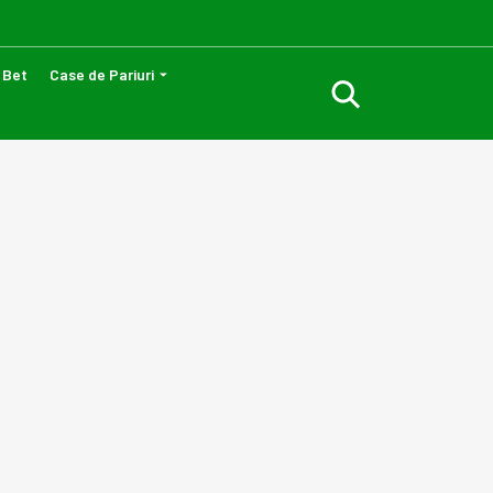
 Bet
Case de Pariuri