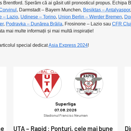
 Brentford. Sperăm că ai găsit util pronosticul propus. Echipa BET
Corvinul
, Darmstadt – Bayern Munchen,
Beșiktaș – Antalyaspor
e – Lazio
,
Udinese – Torino
,
Union Berlin – Werder Bremen
,
Dor
er
,
Podravka – Dunărea Brăila
, Frosinone – Lazio sau
CFR Cluj
a mai multe informații și mai multă inspirație!
articolul special dedicat
Asia Express 2024
!
Superliga
07.08.2026
Stadionul Francisc Neuman
ne
UTA – Rapid : Ponturi, cele mai bune
Di