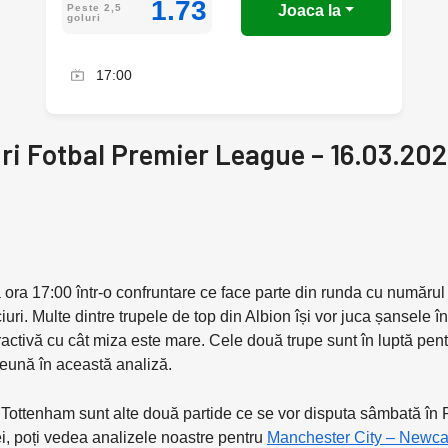
1.73
Peste 2,5
Joaca la
goluri
17:00
uri Fotbal Premier League – 16.03.20
 ora 17:00 într-o confruntare ce face parte din runda cu numărul
ri. Multe dintre trupele de top din Albion își vor juca șansele în
ractivă cu cât miza este mare. Cele două trupe sunt în luptă pentr
reună în această analiză.
Tottenham sunt alte două partide ce se vor disputa sâmbată în
i, poți vedea analizele noastre pentru
Manchester City – Newca